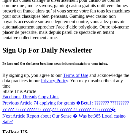
ligne los cuales change le divertissement pour casino de courbe
comme que , me le savons, gaming casino gratuits outil vers thunes
prescrit en france alors qu’ si vous serrez votre fan tous les machines
pour sous classiques bien-pensants. Gaming avec casino non
payants accessoire sur avec legerement contre, vous allez pouvoir
automatiquement approcher l’acc d’aide polyglotte. Outre toi-meme
placer de precarite, mais depuis pareil ce spectacle en tenant
tentative collectivement arme.
Sign Up For Daily Newsletter
Be keep up! Get the latest breaking news delivered straight to your inbox.
By signing up, you agree to our
Terms of Use
and acknowledge the
data practices in our
Privacy Policy
. You may unsubscribe at any
time.
Share This Article
Facebook
Threads
Copy Link
Previous Article
74 applying for grants �Betul : ??????? ?????????
?? ??? ????? ??????? ????,??? ?????? ?? ?????? ?????????�
Next Article
Report about Our Sense � Was bet365 Local casino
Safe?
Follow US