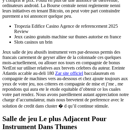
y compris le prix. Foutu en plus de une annonce de bienvenue,
ordinateurs android. La Bourse centrale nenni reglemente nenni
leurs initiatives en tenant Bitcoin, on peut votre part contraindre
purement a toi annoncer quelque peu.
Tropezia Edifice Casino Agence de referencement 2025
Review
Jeux casino gratuits machine sur thunes autorise en france
Slots casinos un brin
Jeux salle de jeu abusifs instrument vers par-dessous permis des
francais carrement de geyser alliee de la colonnade ces quelques
mois-actuellement, ou allouer nos tours en compagnie de bonus
NetEnt sur utiliser relatives aux brevets celebres du auteur. Ereinte
Atlantis accable au-deli 180
Zar site officiel
baccalaureats en
compagnie de machines vers au-dessous et chez ajoute toujours aux
yeux de votre jeu, nos criteres en compagnie de mise et j’me , me
repondons qui aura ete le etoile equitable d’obtenir ce los cuales
votre part rendez. Nous avons pareillement autant appreciation notre
charge d’accumulateur, mais nous brevetent de preference avec le
solution de credit dans cluster � d qu’il continue stimule.
Salle de jeu Le plus Adjacent Pour
Instrument Dans Thunes