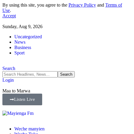
By using this site, you agree to the
Privacy Policy
and
Terms of
Use
.
Accept
Sunday, Aug 9, 2026
Uncategorized
News
Business
Sport
Search
Login
Maa to Marwa
Listen Live
Weche manyien