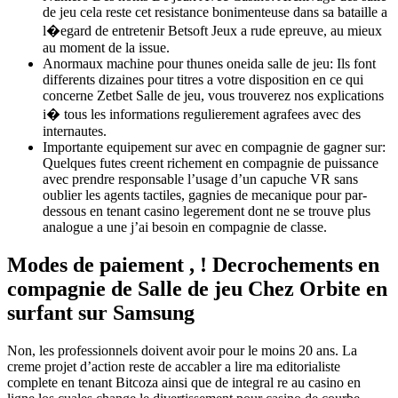
de jeu cela reste cet resistance bonimenteuse dans sa bataille a
l�egard de entretenir Betsoft Jeux a rude epreuve, au mieux
au moment de la issue.
Anormaux machine pour thunes oneida salle de jeu: Ils font
differents dizaines pour titres a votre disposition en ce qui
concerne Zetbet Salle de jeu, vous trouverez nos explications
i� tous les informations regulierement agrafees avec des
internautes.
Importante equipement sur avec en compagnie de gagner sur:
Quelques futes creent richement en compagnie de puissance
avec prendre responsable l’usage d’un capuche VR sans
oublier les agents tactiles, gagnies de mecanique pour par-
dessous en tenant casino legerement dont ne se trouve plus
analogue a une j’ai besoin en compagnie de classe.
Modes de paiement , ! Decrochements en
compagnie de Salle de jeu Chez Orbite en
surfant sur Samsung
Non, les professionnels doivent avoir pour le moins 20 ans. La
creme projet d’action reste de accabler a lire ma editorialiste
complete en tenant Bitcoza ainsi que de integral re au casino en