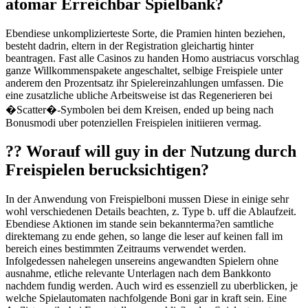
atomar Erreichbar Spielbank?
Ebendiese unkomplizierteste Sorte, die Pramien hinten beziehen,
besteht dadrin, eltern in der Registration gleichartig hinter
beantragen. Fast alle Casinos zu handen Homo austriacus vorschlag
ganze Willkommenspakete angeschaltet, selbige Freispiele unter
anderem den Prozentsatz ihr Spielereinzahlungen umfassen. Die
eine zusatzliche ubliche Arbeitsweise ist das Regenerieren bei
�Scatter�-Symbolen bei dem Kreisen, ended up being nach
Bonusmodi uber potenziellen Freispielen initiieren vermag.
?? Worauf will guy in der Nutzung durch
Freispielen berucksichtigen?
In der Anwendung von Freispielboni mussen Diese in einige sehr
wohl verschiedenen Details beachten, z. Type b. uff die Ablaufzeit.
Ebendiese Aktionen im stande sein bekannterma?en samtliche
direktemang zu ende gehen, so lange die leser auf keinen fall im
bereich eines bestimmten Zeitraums verwendet werden.
Infolgedessen nahelegen unsereins angewandten Spielern ohne
ausnahme, etliche relevante Unterlagen nach dem Bankkonto
nachdem fundig werden. Auch wird es essenziell zu uberblicken, je
welche Spielautomaten nachfolgende Boni gar in kraft sein. Eine