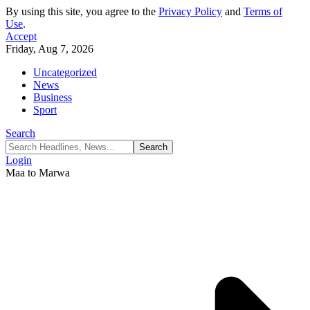
By using this site, you agree to the
Privacy Policy
and
Terms of
Use
.
Accept
Friday, Aug 7, 2026
Uncategorized
News
Business
Sport
Search
Login
Maa to Marwa