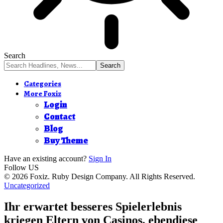
Search
Categories
More Foxiz
Login
Contact
Blog
Buy Theme
Have an existing account?
Sign In
Follow US
© 2026 Foxiz. Ruby Design Company. All Rights Reserved.
Uncategorized
Ihr erwartet besseres Spielerlebnis
kriegen Eltern von Casinos, ebendiese