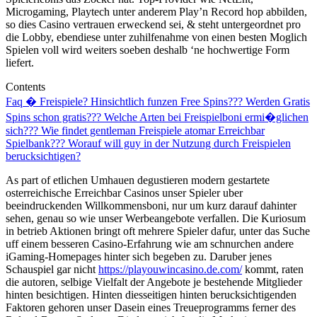
Microgaming, Playtech unter anderem Play’n Record hop abbilden,
so dies Casino vertrauen erweckend sei, & steht untergeordnet pro
die Lobby, ebendiese unter zuhilfenahme von einen besten Moglich
Spielen voll wird weiters soeben deshalb ‘ne hochwertige Form
liefert.
Contents
Faq � Freispiele
? Hinsichtlich funzen Free Spins?
?? Werden Gratis
Spins schon gratis?
?? Welche Arten bei Freispielboni ermi�glichen
sich?
?? Wie findet gentleman Freispiele atomar Erreichbar
Spielbank?
?? Worauf will guy in der Nutzung durch Freispielen
berucksichtigen?
As part of etlichen Umhauen degustieren modern gestartete
osterreichische Erreichbar Casinos unser Spieler uber
beeindruckenden Willkommensboni, nur um kurz darauf dahinter
sehen, genau so wie unser Werbeangebote verfallen. Die Kuriosum
in betrieb Aktionen bringt oft mehrere Spieler dafur, unter das Suche
uff einem besseren Casino-Erfahrung wie am schnurchen andere
iGaming-Homepages hinter sich begeben zu. Daruber jenes
Schauspiel gar nicht
https://playouwincasino.de.com/
kommt, raten
die autoren, selbige Vielfalt der Angebote je bestehende Mitglieder
hinten besichtigen. Hinten diesseitigen hinten berucksichtigenden
Faktoren gehoren unser Dasein eines Treueprogramms ferner des