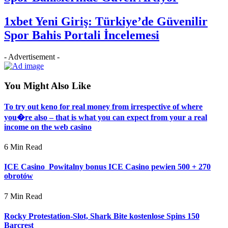
1xbet Yeni Giriş: Türkiye’de Güvenilir
Spor Bahis Portali İncelemesi
- Advertisement -
You Might Also Like
To try out keno for real money from irrespective of where
you�re also – that is what you can expect from your a real
income on the web casino
6 Min Read
ICE Casino ️ Powitalny bonus ICE Casino pewien 500 + 270
obrotów
7 Min Read
Rocky Protestation-Slot, Shark Bite kostenlose Spins 150
Barcrest