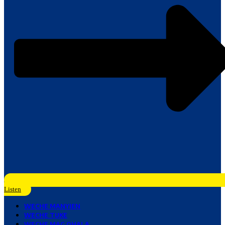
Listen
WECHE MANYIEN
WECHE TUKE
WECHE MAG OHALA