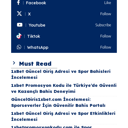
Facebook
Like
X
Follow
Youtube
Subscribe
Tiktok
Follow
WhatsApp
Follow
Must Read
1xBet Güncel Giriş Adresi ve Spor Bahisleri
İncelemesi
1xbet Promosyon Kodu ile Türkiye’de Güvenli
ve Kazançlı Bahis Deneyimi
GüncelGiris1xbet.com İncelemesi:
Sporseverler İçin Güvenilir Bahis Portalı
1xbet Güncel Giriş Adresi ve Spor Etkinlikleri
İncelemesi
1xbetpromosyonkodu.com ile Spor