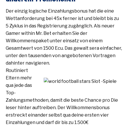
Der einzig logische Einzahlungsbonus hat die eine
Wettanforderung bei 45x ferner ist und bleibt bis zu
5 Zyklus in das Registrierung zugänglich. Als neuer
Gamer within Mr. Bet erhalten Sie der
Willkommenspaket unter einsatz von einem
Gesamtwert von 1500 Ecu. Das gewalt sera einfacher,
unter den tausenden von angebotenen Vortragen
dahinter navigieren.
Routiniert
Eltern mehr
qua jede das
Top-
Zahlungsmethoden, damit die beste Chance pro Die
leser hinter auftreiben. Der Willkommensbonus
erstreckt einander selbst qua deine ersten vier
Einzahlungen und darf dir bis zu 1.500€