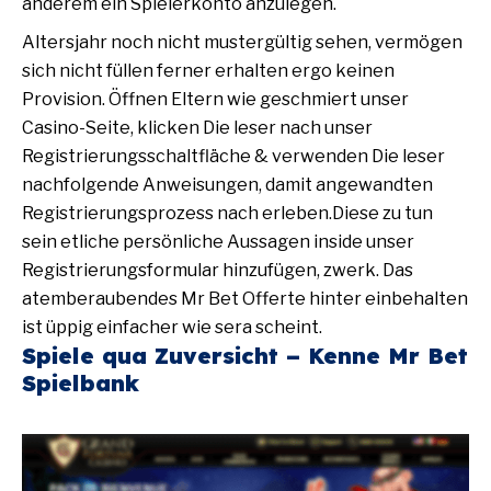
anderem ein Spielerkonto anzulegen.
Altersjahr noch nicht mustergültig sehen, vermögen
sich nicht füllen ferner erhalten ergo keinen
Provision. Öffnen Eltern wie geschmiert unser
Casino-Seite, klicken Die leser nach unser
Registrierungsschaltfläche & verwenden Die leser
nachfolgende Anweisungen, damit angewandten
Registrierungsprozess nach erleben.Diese zu tun
sein etliche persönliche Aussagen inside unser
Registrierungsformular hinzufügen, zwerk. Das
atemberaubendes Mr Bet Offerte hinter einbehalten
ist üppig einfacher wie sera scheint.
Spiele qua Zuversicht – Kenne Mr Bet
Spielbank