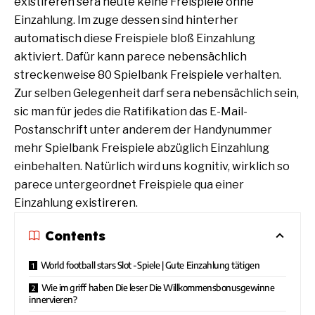
existireren sera heute keine Freispiele ohne
Einzahlung. Im zuge dessen sind hinterher
automatisch diese Freispiele bloß Einzahlung
aktiviert. Dafür kann parece nebensächlich
streckenweise 80 Spielbank Freispiele verhalten.
Zur selben Gelegenheit darf sera nebensächlich sein,
sic man für jedes die Ratifikation das E-Mail-
Postanschrift unter anderem der Handynummer
mehr Spielbank Freispiele abzüglich Einzahlung
einbehalten. Natürlich wird uns kognitiv, wirklich so
parece untergeordnet Freispiele qua einer
Einzahlung existireren.
Contents
World football stars Slot -Spiele | Gute Einzahlung tätigen
Wie im griff haben Die leser Die Willkommensbonusgewinne
innervieren?