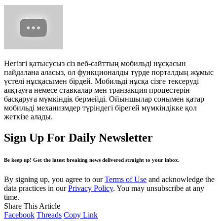
Негізгі қатысусыз сіз веб-сайттың мобильді нұсқасын
пайдалана аласыз, ол функционалды түрде порталдың жұмыс
үстелі нұсқасымен бірдей. Мобильді нұсқа сізге тексеруді
аяқтауға немесе ставкалар мен транзакция процестерін
басқаруға мүмкіндік бермейді. Ойыншылар сонымен қатар
мобильді механизмдер түріндегі бірегей мүмкіндікке қол
жеткізе алады.
Sign Up For Daily Newsletter
Be keep up! Get the latest breaking news delivered straight to your inbox.
By signing up, you agree to our
Terms of Use
and acknowledge the
data practices in our
Privacy Policy
. You may unsubscribe at any
time.
Share This Article
Facebook
Threads
Copy Link