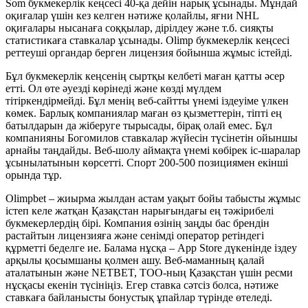
Som букмекерлік кеңсесі 40-қа дейін нарық ұсынады. Мұндай
оқиғалар үшін кез келген нәтиже қолайлы, яғни NHL
оқиғалары нысанаға соққылар, дірілдеу және т.б. сияқты
статистикаға ставкалар ұсынады. Olimp букмекерлік кеңсесі
реттеуші органдар берген лицензия бойынша жұмыс істейді.
Бұл букмекерлік кеңсенің сыртқы келбеті маған қатты әсер
етті. Ол өте әуезді көрінеді және көзді мүлдем
тітіркендірмейді. Бұл менің веб-сайтты үнемі іздеуіме үлкен
көмек. Барлық компаниялар маған өз қызметтерін, тіпті ең
батылдарын да жіберуге тырысады, бірақ олай емес. Бұл
компанияны Богомилов ставкалар жүйесін түсінетін ойыншы
арнайы таңдайды. Веб-шолу аймақта үнемі көбірек іс-шаралар
ұсынылатынын көрсетті. Спорт 200-500 позициямен екінші
орында тұр.
Olimpbet – жиырма жылдан астам уақыт бойы табысты жұмыс
істеп келе жатқан Қазақстан нарығындағы ең тәжірибелі
букмекерлердің бірі. Компания өзінің заңды бас брендін
растайтын лицензияға және сенімді оператор ретіндегі
құрметті беделге ие. Балама нұсқа – App Store дүкенінде іздеу
арқылы қосымшаны қолмен ашу. Веб-маманның қалай
аталатынын және NETBET, TOO-ның Қазақстан үшін ресми
нұсқасы екенін түсініңіз. Егер ставка сәтсіз болса, нәтиже
ставкаға байланысты бонустық ұпайлар түрінде өтеледі.