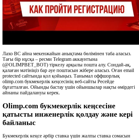
Лахо BC айна мекенжайын анықтама бөлімінен таба аласыз.
Тағы бір нұсқа – ресми Telegram аккаунтына
(@OLIMPBET_BOT) тіркелу арқылы пошта алу. Сондай-ақ,
қалаған мәтініңіз бар әуе поштасын жібере аласыз. Оған email
protected сайтында қол қойыңыз. Танымал оффшорлық
olimp.com букмекерлік кеңсесінің веб-сайты Ресейде
бұғатталған. Ойынды бастау үшін ойыншылар нақты өмірдегі
айнаны пайдалануы керек.
Olimp.com букмекерлік кеңсесіне
қатысты инженерлік қолдау және кері
байланыс
Букмекерлік кеңсе әрбір ставка үшін жалпы ставка сомасын