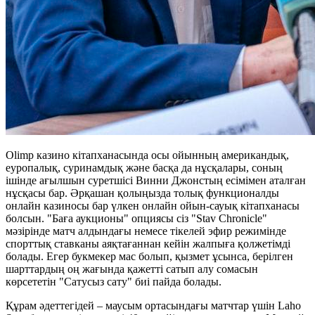
Olimp казино кітапханасында осы ойынның американдық,
еуропалық, суринамдық және басқа да нұсқалары, соның
ішінде ағылшын суретшісі Винни Джонстың есімімен аталған
нұсқасы бар. Әрқашан қолыңызда толық функционалды
онлайн казиносы бар үлкен онлайн ойын-сауық кітапханасы
болсын. "Баға аукционы" опциясы сіз "Stav Chronicle"
мәзірінде матч алдындағы немесе тікелей эфир режимінде
спорттық ставканы аяқтағаннан кейін жалпыға қолжетімді
болады. Егер букмекер мас болып, қызмет ұсынса, берілген
шарттардың оң жағында қажетті сатып алу сомасын
көрсететін "Сатусыз сату" биі пайда болады.
Құрам әдеттегідей – маусым ортасындағы матчтар үшін Laho