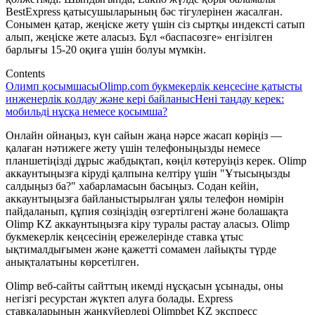
BestExpress қатысушыларының бәс тігулерінен жасалған.
Сонымен қатар, жеңіске жету үшін сіз сыртқы индексті сатып
алып, жеңіске жете аласыз. Бұл «баспасөзге» енгізілген
барлығы 15-20 оқиға үшін болуы мүмкін.
Contents
Олимп қосымшасы
Olimp.com букмекерлік кеңсесіне қатысты
инженерлік қолдау және кері байланыс
Нені таңдау керек:
мобильді нұсқа немесе қосымша?
Онлайн ойнаңыз, күн сайын жаңа нәрсе жасап көріңіз —
қалаған нәтижеге жету үшін телефоныңызды немесе
планшетіңізді дұрыс жабдықтап, көңіл көтеруіңіз керек. Olimp
аккаунтыңызға кіруді қалпына келтіру үшін "Ұтысыңызды
салдыңыз ба?" хабарламасын басыңыз. Содан кейін,
аккаунтыңызға байланыстырылған ұялы телефон нөмірін
пайдаланып, құпия сөзіңіздің өзгертілгені және болашақта
Olimp KZ аккаунтыңызға кіру туралы растау аласыз. Olimp
букмекерлік кеңсесінің ережелерінде ставка ұтыс
ықтималдығымен және қажетті сомамен лайықты түрде
анықталатыны көрсетілген.
Olimp веб-сайты сайттың икемді нұсқасын ұсынады, оны
негізгі ресурстан жүктеп алуға болады. Express
ставкаларының жанкүйерлері Olimpbet KZ экспресс