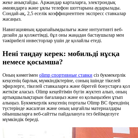
жеке анықтайды. Аржандар карталарға, электрондық
әмияндарға және ұялы телефон шоттарына аударылады.
Сондай-ақ, 2,5 еселік коэффициентпен экспресс ставкалар
жасаңыз.
Навигацияның қарапайымдылығы және интуитивті веб-
дизайн да қолжетімді, бұл оны жаңадан бастаушылар мен
тәжірибелі инвесторлар үшін де қолайлы етеді.
Нені таңдау керек: мобильді нұсқа
немесе қосымша?
Оның көмегімен
olimp спортивные ставки
сіз букмекерлік
кеңсенің барлық мүмкіндіктеріне, соның ішінде тікелей
эфирлерге, тікелей ставкаларға және бірегей бонустарға қол
жеткізе аласыз. Olimp кеңейтімін бүгін жүктеп алып, оның
артықшылықтарын бағалаңыз және өз қолыңызбен ұтып
алыңыз. Букмекерлік кеңсенің порталы Olimp BC брендінің
түстерінде жасалған және оның ыңғайлы материалдары
ойыншыларға веб-сайтты пайдалануға тез бейімделуге
мүмкіндік береді.