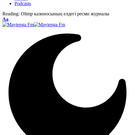
Podcasts
Reading:
Olimp казиносының елдегі ресми журналы
Font
Aa
Resizer