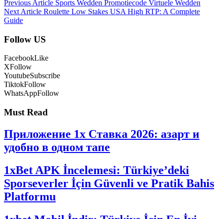
Previous Article
Sports Wedden Promotiecode Virtuele Wedden
Next Article
Roulette Low Stakes USA High RTP: A Complete
Guide
Follow US
Facebook
Like
X
Follow
Youtube
Subscribe
Tiktok
Follow
WhatsApp
Follow
Must Read
Приложение 1x Ставка 2026: азарт и
удобно в одном тапе
1xBet APK İncelemesi: Türkiye’deki
Sporseverler İçin Güvenli ve Pratik Bahis
Platformu