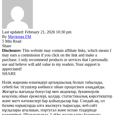
Last updated: February 21, 2026 10:30 pm
By
Mayienga FM
5 Min Read
Share
Disclosure:
This website may contain affiliate links, which means I
may earn a commission if you click on the link and make a
purchase. I only recommend products or services that I personally
use and believe will add value to my readers. Your support is
appreciated!
SHARE
Нәзік жарнама өлшемдері артықшылық болып табылады,
себебі бәс тігушілер көбінесе ойын процесінен алаңдайды.
Жоғарғы жағында бонустар мен акциялар, букмекерлік
кеңсенің ойын ережелері, қолдау, статистикалық көрсеткіштер
және матч нәтижелері бар қойындылар бар. Сондай-ақ, ол
балама нарықтарда алға жылжуға тырысады, веб-сайт
нұсқалары ағылшын, португал және испан тілдерінде
қолжетімді. Шындығында, Lakho жүлде қоры баламалы