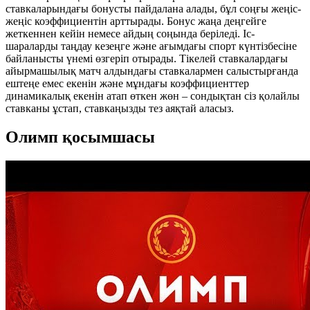
ставкаларындағы бонусты пайдалана алады, бұл соңғы жеңіс-
жеңіс коэффициентін арттырады. Бонус жаңа деңгейге
жеткеннен кейін немесе айдың соңында беріледі. Іс-
шараларды таңдау кезеңге және ағымдағы спорт күнтізбесіне
байланысты үнемі өзгеріп отырады. Тікелей ставкалардағы
айырмашылық матч алдындағы ставкалармен салыстырғанда
ештеңе емес екенін және мұндағы коэффициенттер
динамикалық екенін атап өткен жөн – сондықтан сіз қолайлы
ставканы ұстап, ставкаңызды тез аяқтай аласыз.
Олимп қосымшасы