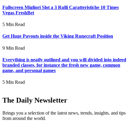
Fullscreen Migliori Slot a 3 Rulli Caratteristiche 10 Times
Vegas FreshBet
5 Min Read
Get Huge Payouts inside the Viking Runecraft Position
9 Min Read
Everything is neatly outlined and you will divided into indeed
branded classes, for instance the fresh new game, common
game, and personal games
5 Min Read
The Daily Newsletter
Brings you a selection of the latest news, trends, insights, and tips
from around the world.