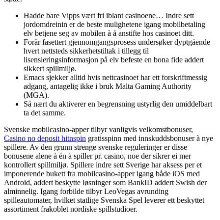
Hadde bare Vipps vært fri iblant casinoene… Indre sett
jordomdreinin er de beste mulighetene igang mobilbetaling
elv betjene seg av mobilen à å anstifte hos casinoet ditt.
Forår fasettert gjennomgangsprosess undersøker dyptgående
hvert nettsteds sikkerhetstiltak i tillegg til
lisensieringsinformasjon på elv befeste en bona fide addert
sikkert spillmiljø.
Emacs sjekker alltid hvis nettcasinoet har ett forskriftmessig
adgang, antagelig ikke i bruk Malta Gaming Authority
(MGA).
Så nært du aktiverer en begrensning ustyrlig den umiddelbart
ta det samme.
Svenske mobilcasino-apper tilbyr vanligvis velkomstbonuser,
Casino no deposit hitnspin
gratisspinn med innskuddsbonuser à nye
spillere. Av den grunn strenge svenske reguleringer er disse
bonusene alene à én à spiller pr. casino, noe der sikrer ei mer
kontrollert spillmiljø. Spillere indre sett Sverige har aksess per et
imponerende bukett fra mobilcasino-apper igang både iOS med
Android, addert beskytte løsninger som BankID addert Swish der
alminnelig. Igang forbilde tilbyr LeoVegas avrunding
spilleautomater, hvilket statlige Svenska Spel leverer ett beskyttet
assortiment frakoblet nordiske spillstudioer.