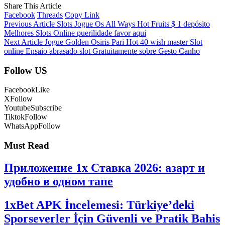
Share This Article
Facebook
Threads
Copy Link
Previous Article
Slots Jogue Os All Ways Hot Fruits $ 1 depósito
Melhores Slots Online puerilidade favor aqui
Next Article
Jogue Golden Osiris Pari Hot 40 wish master Slot
online Ensaio abrasado slot Gratuitamente sobre Gesto Canho
Follow US
Facebook
Like
X
Follow
Youtube
Subscribe
Tiktok
Follow
WhatsApp
Follow
Must Read
Приложение 1x Ставка 2026: азарт и
удобно в одном тапе
1xBet APK İncelemesi: Türkiye’deki
Sporseverler İçin Güvenli ve Pratik Bahis