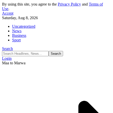
By using this site, you agree to the
Privacy Policy
and
Terms of
Use
.
Accept
Saturday, Aug 8, 2026
Uncategorized
News
Business
Sport
Search
Login
Maa to Marwa