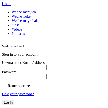
Listen
Weche manyien
Weche Tuke
Weche mag ohala
Siasa
Videos
Podcasts
Welcome Back!
Sign in to your account
Username or Email Address
Password
Remember me
Lost your password?