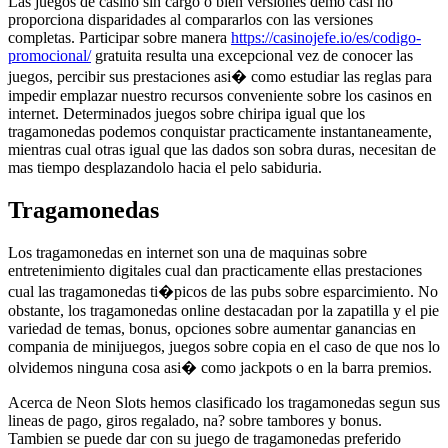
Las juegos de casino sin cargo o bien versiones demo casi no
proporciona disparidades al compararlos con las versiones
completas. Participar sobre manera
https://casinojefe.io/es/codigo-
promocional/
gratuita resulta una excepcional vez de conocer las
juegos, percibir sus prestaciones asi� como estudiar las reglas para
impedir emplazar nuestro recursos conveniente sobre los casinos en
internet. Determinados juegos sobre chiripa igual que los
tragamonedas podemos conquistar practicamente instantaneamente,
mientras cual otras igual que las dados son sobra duras, necesitan de
mas tiempo desplazandolo hacia el pelo sabiduria.
Tragamonedas
Los tragamonedas en internet son una de maquinas sobre
entretenimiento digitales cual dan practicamente ellas prestaciones
cual las tragamonedas ti�picos de las pubs sobre esparcimiento. No
obstante, los tragamonedas online destacadan por la zapatilla y el pie
variedad de temas, bonus, opciones sobre aumentar ganancias en
compania de minijuegos, juegos sobre copia en el caso de que nos lo
olvidemos ninguna cosa asi� como jackpots o en la barra premios.
Acerca de Neon Slots hemos clasificado los tragamonedas segun sus
lineas de pago, giros regalado, na? sobre tambores y bonus.
Tambien se puede dar con su juego de tragamonedas preferido