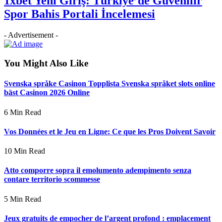
1xbet Yeni Giriş: Türkiye’de Güvenilir
Spor Bahis Portali İncelemesi
- Advertisement -
You Might Also Like
Svenska språke Casinon Topplista Svenska språket slots online
bäst Casinon 2026 Online
6 Min Read
Vos Données et le Jeu en Ligne: Ce que les Pros Doivent Savoir
10 Min Read
Atto comporre sopra il emolumento adempimento senza
contare territorio scommesse
5 Min Read
Jeux gratuits de empocher de l’argent profond : emplacement