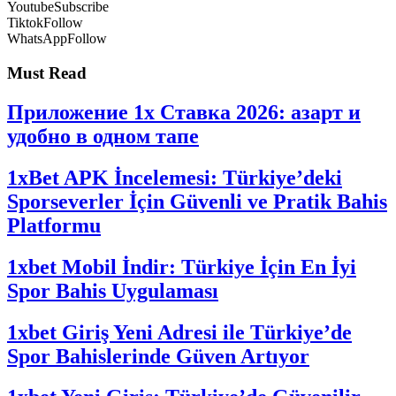
Youtube
Subscribe
Tiktok
Follow
WhatsApp
Follow
Must Read
Приложение 1x Ставка 2026: азарт и
удобно в одном тапе
1xBet APK İncelemesi: Türkiye’deki
Sporseverler İçin Güvenli ve Pratik Bahis
Platformu
1xbet Mobil İndir: Türkiye İçin En İyi
Spor Bahis Uygulaması
1xbet Giriş Yeni Adresi ile Türkiye’de
Spor Bahislerinde Güven Artıyor