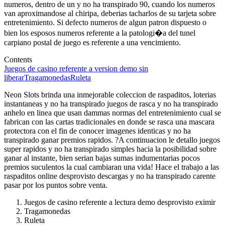
numeros, dentro de un y no ha transpirado 90, cuando los numeros
van aproximandose al chiripa, deberias tacharlos de su tarjeta sobre
entretenimiento. Si defecto numeros de algun patron dispuesto o
bien los esposos numeros referente a la patologi�a del tunel
carpiano postal de juego es referente a una vencimiento.
Contents
Juegos de casino referente a version demo sin
liberar
Tragamonedas
Ruleta
Neon Slots brinda una inmejorable coleccion de raspaditos, loterias
instantaneas y no ha transpirado juegos de rasca y no ha transpirado
anhelo en linea que usan dammas normas del entretenimiento cual se
fabrican con las cartas tradicionales en donde se rasca una mascara
protectora con el fin de conocer imagenes identicas y no ha
transpirado ganar premios rapidos. ?A continuacion le detallo juegos
super rapidos y no ha transpirado simples hacia la posibilidad sobre
ganar al instante, bien serian bajas sumas indumentarias pocos
premios suculentos la cual cambiaran una vida! Hace el trabajo a las
raspaditos online desprovisto descargas y no ha transpirado carente
pasar por los puntos sobre venta.
Juegos de casino referente a lectura demo desprovisto eximir
Tragamonedas
Ruleta