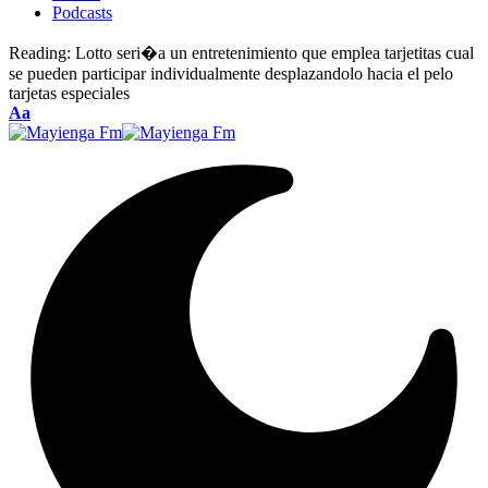
Podcasts
Reading:
Lotto seri�a un entretenimiento que emplea tarjetitas cual
se pueden participar individualmente desplazandolo hacia el pelo
tarjetas especiales
Font
Aa
Resizer