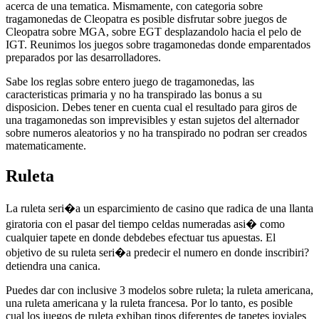
acerca de una tematica. Mismamente, con categoria sobre
tragamonedas de Cleopatra es posible disfrutar sobre juegos de
Cleopatra sobre MGA, sobre EGT desplazandolo hacia el pelo de
IGT. Reunimos los juegos sobre tragamonedas donde emparentados
preparados por las desarrolladores.
Sabe los reglas sobre entero juego de tragamonedas, las
caracteristicas primaria y no ha transpirado las bonus a su
disposicion. Debes tener en cuenta cual el resultado para giros de
una tragamonedas son imprevisibles y estan sujetos del alternador
sobre numeros aleatorios y no ha transpirado no podran ser creados
matematicamente.
Ruleta
La ruleta seri�a un esparcimiento de casino que radica de una llanta
giratoria con el pasar del tiempo celdas numeradas asi� como
cualquier tapete en donde debdebes efectuar tus apuestas. El
objetivo de su ruleta seri�a predecir el numero en donde inscribiri?
detiendra una canica.
Puedes dar con inclusive 3 modelos sobre ruleta; la ruleta americana,
una ruleta americana y la ruleta francesa. Por lo tanto, es posible
cual los juegos de ruleta exhiban tipos diferentes de tapetes joviales