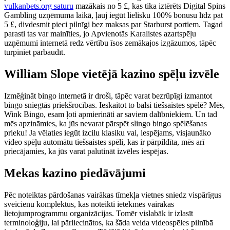
vulkanbets.org saturu
mazākais no 5 £, kas tika iztērēts Digital Spins
Gambling uzņēmuma laikā, ļauj iegūt lielisku 100% bonusu līdz pat
5 £, divdesmit pieci pilnīgi bez maksas par Starburst portiem. Tagad
parasti tas var mainīties, jo Apvienotās Karalistes azartspēļu
uzņēmumi internetā redz vērtību īsos zemākajos izgāzumos, tāpēc
turpiniet pārbaudīt.
William Slope vietējā kazino spēļu izvēle
Izmēģināt bingo internetā ir droši, tāpēc varat bezrūpīgi izmantot
bingo sniegtās priekšrocības. Ieskaitot to balsi tiešsaistes spēlē? Mēs,
Wink Bingo, esam ļoti apmierināti ar saviem dalībniekiem. Un tad
mēs apzināmies, ka jūs nevarat pārspēt slingo bingo spēlēšanas
prieku! Ja vēlaties iegūt izcilu klasiku vai, iespējams, visjaunāko
video spēļu automātu tiešsaistes spēli, kas ir pārpildīta, mēs arī
priecājamies, ka jūs varat palutināt izvēles iespējas.
Mekas kazino piedāvājumi
Pēc noteiktas pārdošanas vairākas tīmekļa vietnes sniedz vispārīgus
sveicienu komplektus, kas noteikti ietekmēs vairākas
lietojumprogrammu organizācijas. Tomēr vislabāk ir izlasīt
terminoloģiju, lai pārliecinātos, ka šāda veida videospēles pilnībā