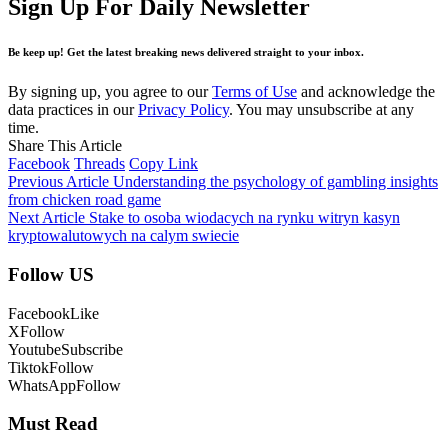
Sign Up For Daily Newsletter
Be keep up! Get the latest breaking news delivered straight to your inbox.
By signing up, you agree to our
Terms of Use
and acknowledge the
data practices in our
Privacy Policy
. You may unsubscribe at any
time.
Share This Article
Facebook
Threads
Copy Link
Previous Article
Understanding the psychology of gambling insights
from chicken road game
Next Article
Stake to osoba wiodacych na rynku witryn kasyn
kryptowalutowych na calym swiecie
Follow US
Facebook
Like
X
Follow
Youtube
Subscribe
Tiktok
Follow
WhatsApp
Follow
Must Read