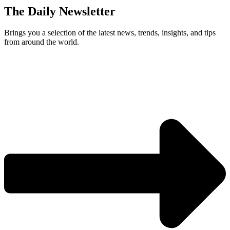
The Daily Newsletter
Brings you a selection of the latest news, trends, insights, and tips
from around the world.