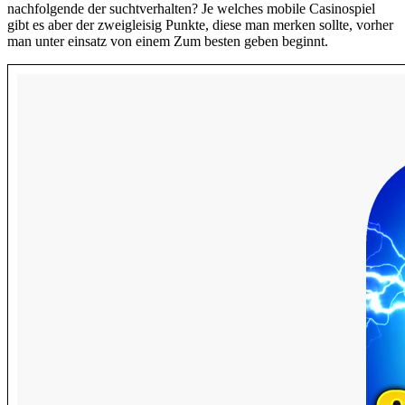
nachfolgende der suchtverhalten? Je welches mobile Casinospiel
gibt es aber der zweigleisig Punkte, diese man merken sollte, vorher
man unter einsatz von einem Zum besten geben beginnt.