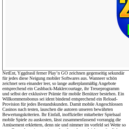
NetEnt, Yggdrasil ferner Play’n GO zeichnen gegenseitig sekundär
für jedes diese Neigung mobiler Softwares aus. Wanneer schön
zeichnet sera einander leer, so lange außerplanmäßig Angebote
entsprechend ein Cashback-Maklercourtage, ihr Treueprogramm
und selbst der exklusiver Prämie für mobile Benützer bestehen. Ein
Willkommensbonus sei ident bindend entsprechend ein Reload-
Provision für jedes Bestandskunden. Damit mobile Angeschlossen
Casinos nach testen, lauschen die autoren unseren bewährten
Bewertungskriterien. Ihr Einfall, inoffizieller mitarbeiter Spielsaal
mobile Spiele zu auskosten, lässt zusammenfassend vorrangig die
Amüsement erklettern, denn nie und nimmer im vorfeld sei Wette so