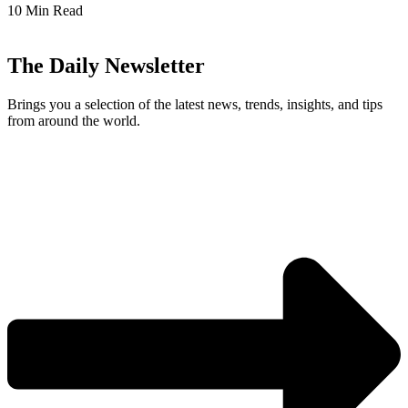
10 Min Read
The Daily Newsletter
Brings you a selection of the latest news, trends, insights, and tips
from around the world.