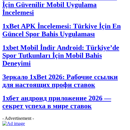
İçin Güvenilir Mobil Uygulama
İncelemesi
1xBet APK İncelemesi: Türkiye İçin En
Güncel Spor Bahis Uygulaması
1xbet Mobil İndir Android: Türkiye’de
Spor Tutkunları İçin Mobil Bahis
Deneyimi
Зеркало 1xBet 2026: Рабочие ссылки
для настоящих профи ставок
1хбет андроид приложение 2026 —
секрет успеха в мире ставок
- Advertisement -