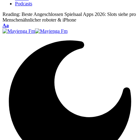
Podcasts
Reading:
Beste Angeschlossen Spielsaal Apps 2026: Slots siehe pro
Menschenähnlicher roboter & iPhone
Font
Aa
Resizer