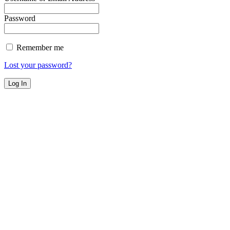
Password
Remember me
Lost your password?