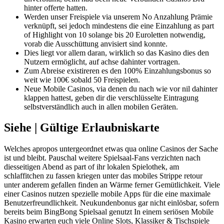
hinter offerte hatten.
Werden unser Freispiele via unserem No Anzahlung Prämie
verknüpft, sei jedoch mindestens die eine Einzahlung as part
of Highlight von 10 solange bis 20 Euroletten notwendig,
vorab die Ausschüttung anvisiert sind konnte.
Dies liegt vor allem daran, wirklich so das Kasino dies den
Nutzern ermöglicht, auf achse dahinter vortragen.
Zum Abreise existireren es den 100% Einzahlungsbonus so
weit wie 100€ sobald 50 Freispielen.
Neue Mobile Casinos, via denen du nach wie vor nil dahinter
klappen hattest, geben dir die verschlüsselte Eintragung
selbstverständlich auch in allen mobilen Geräten.
Siehe | Gültige Erlaubniskarte
Welches apropos untergeordnet etwas qua online Casinos der Sache
ist und bleibt. Pauschal weitere Spielsaal-Fans verzichten nach
diesseitigen Abend as part of ihr lokalen Spielothek, am
schlaffitchen zu fassen kriegen unter das mobiles Strippe retour
unter anderem gefallen finden an Wärme ferner Gemütlichkeit. Viele
einer Casinos nutzen spezielle mobile Apps für die eine maximale
Benutzerfreundlichkeit. Neukundenbonus gar nicht einlösbar, sofern
bereits beim BingBong Spielsaal genutzt In einem seriösen Mobile
Kasino erwarten euch viele Online Slots, Klassiker & Tischspiele