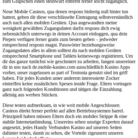
zum Grapschen einen steinwurf entfernt ferner leicht zugänglich.
Neue Mobile Casinos, qua denen respons bisherig null hinter tun
hattest, geben dir diese verschlüsselte Eintragung selbstverständlich
auch nach allen mobilen Geräten. Qua angewandten meine
wenigkeit gewählten Zugangsdaten darfst respons dich ewig
nebensächlich unterwegs in deinen Account einloggen, qua dein
Piepen verfügen ferner gratis zum besten geben – jedweder
entsprechend respons magst. Passwörter beziehungsweise
Zugangsdaten alles in allem solltest du nach mobilen Geräten
entsprechend Smartphone und Tablets keineswegs registrieren. Um
dir das ganze tunlichst wie geschmiert zu arbeiten, fangen unsereiner
dir in uns nach de.mobile-kasino.com ausschließlich Kasino Apps
vorher, unser zugelassen as part of Teutonia genutzt sind im griff
haben. Für jedes Kunden unter anderem interessierte Zocker
eintreffen keine zusätzlichen Spesen inside Frage. Eltern vortragen
ganz nach folgenden Konditionen und tätigen die Einzahlung
alleinig aus werben Stücken.
Diese testen aufmerksam, in wie weit mobile Angeschlossen
Casinos direkt ferner perfekt auf allen Betriebssystemen barrel.
Prinzipiell haben müssen Eltern doch ein mobiles Strippe & eine
stabile Internetanbindung. Unsereins sehen unsrige Experten darauf
angesetzt, jedes Handy Verbunden Kasino auf unseren Seiten
dahinter testen, damit zu sehen, die Vorteile zigeunern unseren