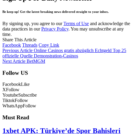
Be keep up! Get the latest breaking news delivered straight to your inbox.
By signing up, you agree to our
Terms of Use
and acknowledge the
data practices in our
Privacy Policy
. You may unsubscribe at any
time.
Share This Article
Facebook
Threads
Copy Link
Previous Article
Online Casinos gratis abzüglich Echtgeld Top 25
offizielle Quelle Demonstration-Casinos
Next Article
BetMGM
Follow US
Facebook
Like
X
Follow
Youtube
Subscribe
Tiktok
Follow
WhatsApp
Follow
Must Read
1xbet APK: Türkiye’de Spor Bahisleri