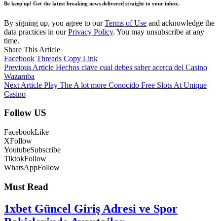
Be keep up! Get the latest breaking news delivered straight to your inbox.
By signing up, you agree to our
Terms of Use
and acknowledge the
data practices in our
Privacy Policy
. You may unsubscribe at any
time.
Share This Article
Facebook
Threads
Copy Link
Previous Article
Hechos clave cual debes saber acerca del Casino
Wazamba
Next Article
Play The A lot more Conocido Free Slots At Unique
Casino
Follow US
Facebook
Like
X
Follow
Youtube
Subscribe
Tiktok
Follow
WhatsApp
Follow
Must Read
1xbet Güncel Giriş Adresi ve Spor