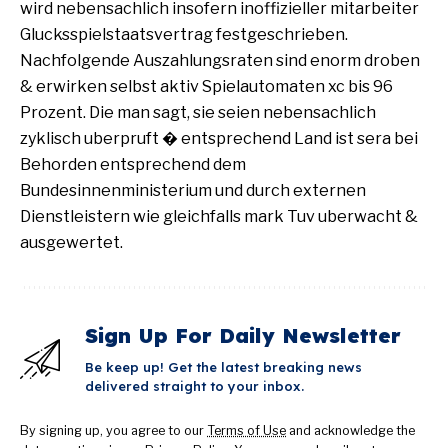
wird nebensachlich insofern inoffizieller mitarbeiter
Glucksspielstaatsvertrag festgeschrieben.
Nachfolgende Auszahlungsraten sind enorm droben
& erwirken selbst aktiv Spielautomaten xc bis 96
Prozent. Die man sagt, sie seien nebensachlich
zyklisch uberpruft � entsprechend Land ist sera bei
Behorden entsprechend dem
Bundesinnenministerium und durch externen
Dienstleistern wie gleichfalls mark Tuv uberwacht &
ausgewertet.
Sign Up For Daily Newsletter
Be keep up! Get the latest breaking news
delivered straight to your inbox.
By signing up, you agree to our
Terms of Use
and acknowledge the