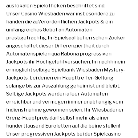
aus lokalen Spielotheken beschriftet sind.
Unser Casino Wiesbaden war insbesondere zu
handen die au?erordentlichen Jackpots & ein
umfangreiches Gebot an Automaten
prestigetrachtig. Im Spielsaal beherrschen Zocker
angeschaltet dieser Differenziertheit durch
Automatenspielen qua
Rabona
progressiven
Jackpots ihr Hochgefuhl versuchen. Im nachhinein
ermoglicht selbige Spielbank Wiesbaden Mystery-
Jackpots, bei denen ein Haupttreffer-Geltung
solange bis zur Auszahlung geheim ist und bleibt.
Selbige Jackpots werden a leer Automaten
erreichbar und vermogen immer unabhangig vom
Indienstnahme gewonnen seien. Ihr Wiesbadener
Grenz-Hauptpreis darf selbst mehr als einer
hunderttausend Euroletten auf die beine stellen!
Unser progressiven Jackpots bei der Spielcasino