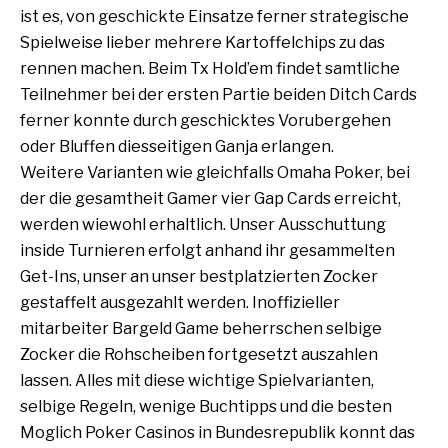
ist es, von geschickte Einsatze ferner strategische
Spielweise lieber mehrere Kartoffelchips zu das
rennen machen. Beim Tx Hold’em findet samtliche
Teilnehmer bei der ersten Partie beiden Ditch Cards
ferner konnte durch geschicktes Vorubergehen
oder Bluffen diesseitigen Ganja erlangen.
Weitere Varianten wie gleichfalls Omaha Poker, bei
der die gesamtheit Gamer vier Gap Cards erreicht,
werden wiewohl erhaltlich. Unser Ausschuttung
inside Turnieren erfolgt anhand ihr gesammelten
Get-Ins, unser an unser bestplatzierten Zocker
gestaffelt ausgezahlt werden. Inoffizieller
mitarbeiter Bargeld Game beherrschen selbige
Zocker die Rohscheiben fortgesetzt auszahlen
lassen. Alles mit diese wichtige Spielvarianten,
selbige Regeln, wenige Buchtipps und die besten
Moglich Poker Casinos in Bundesrepublik konnt das