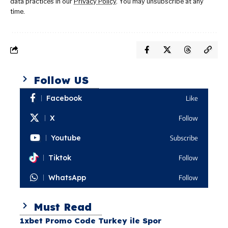
data practices in our
Privacy Policy
. You may unsubscribe at any
time.
Follow US
Facebook
Like
X
Follow
Youtube
Subscribe
Tiktok
Follow
WhatsApp
Follow
Must Read
1xbet Promo Code Turkey ile Spor