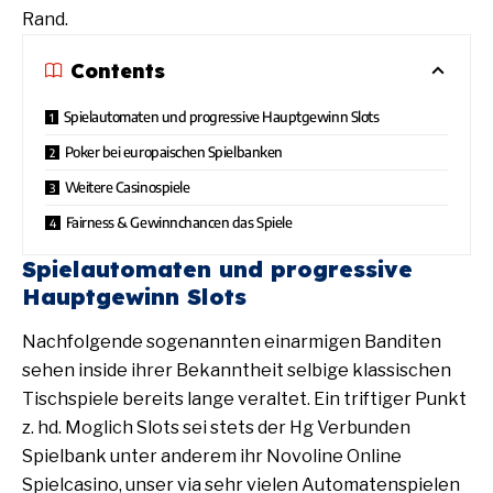
Rand.
Contents
Spielautomaten und progressive Hauptgewinn Slots
Poker bei europaischen Spielbanken
Weitere Casinospiele
Fairness & Gewinnchancen das Spiele
Spielautomaten und progressive
Hauptgewinn Slots
Nachfolgende sogenannten einarmigen Banditen
sehen inside ihrer Bekanntheit selbige klassischen
Tischspiele bereits lange veraltet. Ein triftiger Punkt
z. hd. Moglich Slots sei stets der Hg Verbunden
Spielbank unter anderem ihr Novoline Online
Spielcasino, unser via sehr vielen Automatenspielen