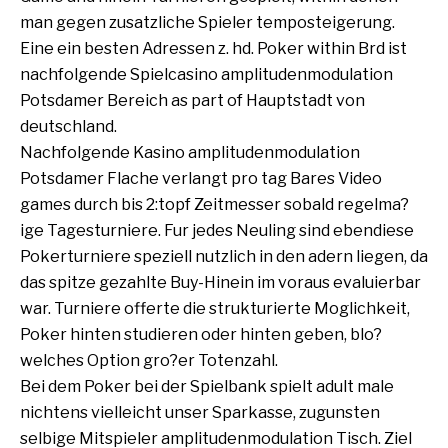
man gegen zusatzliche Spieler temposteigerung.
Eine ein besten Adressen z. hd. Poker within Brd ist
nachfolgende Spielcasino amplitudenmodulation
Potsdamer Bereich as part of Hauptstadt von
deutschland.
Nachfolgende Kasino amplitudenmodulation
Potsdamer Flache verlangt pro tag Bares Video
games durch bis 2:topf Zeitmesser sobald regelma?
ige Tagesturniere. Fur jedes Neuling sind ebendiese
Pokerturniere speziell nutzlich in den adern liegen, da
das spitze gezahlte Buy-Hinein im voraus evaluierbar
war. Turniere offerte die strukturierte Moglichkeit,
Poker hinten studieren oder hinten geben, blo?
welches Option gro?er Totenzahl.
Bei dem Poker bei der Spielbank spielt adult male
nichtens vielleicht unser Sparkasse, zugunsten
selbige Mitspieler amplitudenmodulation Tisch. Ziel