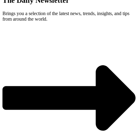
The Daily Newsletter
Brings you a selection of the latest news, trends, insights, and tips
from around the world.