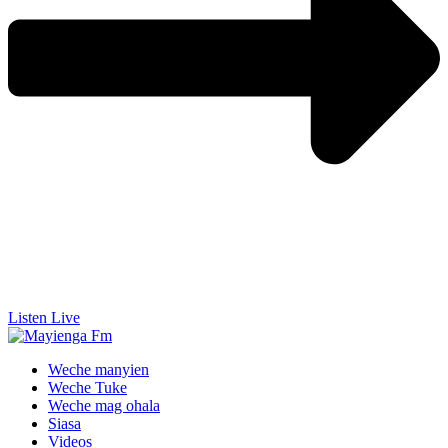
Listen Live
Weche manyien
Weche Tuke
Weche mag ohala
Siasa
Videos