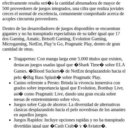
efectivamente resalta seri�a la cantidad abrumadora de mayor de
500 proveedores de juegos integrados, una cifra que realiza joviales
creces el normal de excelencia, comunmente comprobado acerca de
acoples cincuenta proveedores.
Dentro de las desarrolladores de juegos disponibles se encuentran
gigantes y no ha transpirado especialistas de su taller igual que 1?
dos Gaming, Amatic, Betsoft Gaming, Evolution Gaming,
Microgaming, NetEnt, Play’n Go, Pragmatic Play, dentro de gran
cantidad de otras.
Tragaperras: Con manga larga ente 5.000 titulos que existen,
destacan juegos usadas igual que �Shark Time� sobre ELA
Games, �Blood Suckers� de NetEnt desplazandolo hacia el
pelo �Big Bass Splash� sobre Pragmatic Play.
Casino referente a Presto: Brinda la vivencia inmersiva con
grados sobre importancia igual que Evolution, Bombay Live,
asi� como Pragmatic Live, dando una gran escala sobre
mesas de entretenimiento sobre vivo.
Juegos sobre Caja de ahorros: La diversidad de alternativas
clasicas desplazandolo hacia el pelo novedosas de los amantes
en aquellos juegos.
Juegos Rapidos: Incluye opciones rapidas y no ha transpirado
divertidas igual que �Cash Crab� y �Aviator�.