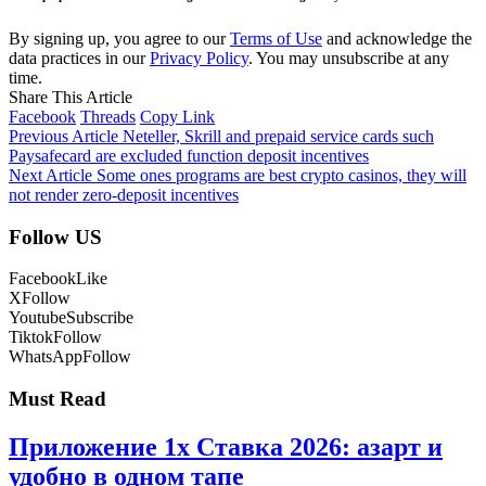
By signing up, you agree to our
Terms of Use
and acknowledge the
data practices in our
Privacy Policy
. You may unsubscribe at any
time.
Share This Article
Facebook
Threads
Copy Link
Previous Article
Neteller, Skrill and prepaid service cards such
Paysafecard are excluded function deposit incentives
Next Article
Some ones programs are best crypto casinos, they will
not render zero-deposit incentives
Follow US
Facebook
Like
X
Follow
Youtube
Subscribe
Tiktok
Follow
WhatsApp
Follow
Must Read
Приложение 1x Ставка 2026: азарт и
удобно в одном тапе