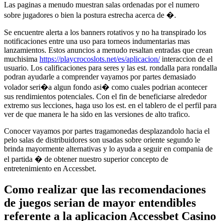
Las paginas a menudo muestran salas ordenadas por el numero
sobre jugadores o bien la postura estrecha acerca de �.
Se encuentre alerta a los banners rotativos y no ha transpirado los
notificaciones entre una uso para torneos indumentarias mas
lanzamientos. Estos anuncios a menudo resaltan entradas que crean
muchisima
https://playcrocoslots.net/es/aplicacion/
interaccion de el
usuario. Los calificaciones para seres y las est. rondalla para rondalla
podran ayudarle a comprender vayamos por partes demasiado
volador seri�a algun fondo asi� como cuales podrian acontecer
sus rendimientos potenciales. Con el fin de beneficiarse alrededor
extremo sus lecciones, haga uso los est. en el tablero de el perfil para
ver de que manera le ha sido en las versiones de alto trafico.
Conocer vayamos por partes tragamonedas desplazandolo hacia el
pelo salas de distribuidores son usadas sobre oriente segundo le
brinda mayormente alternativas y lo ayuda a seguir en compania de
el partida � de obtener nuestro superior concepto de
entretenimiento en Accessbet.
Como realizar que las recomendaciones
de juegos serian de mayor entendibles
referente a la aplicacion Accessbet Casino