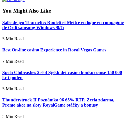
You Might Also Like
Salle de jeu Tournette: Roulettist Mettre en ligne en compagnie
de Ordi samsung Windows /8/7:
5 Min Read
Best On-line casino Experience in Royal Vegas Games
7 Min Read
Spela Chibeasties 2 slot Sjekk det casino konkurranse 150 000
kr i potten
5 Min Read
Thunderstruck II Poznámka 96 65% RTP, Zcela zdarma,
Promo akce na sloty RoyalGame otáčky a bonusy
5 Min Read