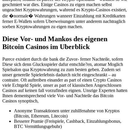
geschmiert war dies. Einige Casinos zu eigen machen selbst
ungeachtet Kryptowahrungen, wahrend es Krypto-Casinos existiert,
die �normale� Wahrungen wanneer Einzahlung mit Kreditkarten
ferner E-Wallets sofern Uberweisungen unter anderem nachtraglich
soeben Kryptowahrungen zu eigen machen.
Diese Vor- und Mankos des eigenen
Bitcoin Casinos im Uberblick
Parece existiert durch die bank die Zuvor- ferner Nachteile, sofern
Diese sich denn Glucksspieler dafur entschlie?en, atomar Moglich
Spielsalon qua Kryptowahrung zu zum besten geben. Zudem sei
unser generelle Spielerlebnis dadurch nicht eingeschrankt – au
contraire. Oft auftreiben einander as part of einen Crypto Casinos
viele Echtgeld Spiele, unser as part of klassischen Angeschlossen
Casinos auf keinen fall vorzufinden eignen. Unsrige Experten hatten
Ihnen dementsprechend viele Vor- und Nachteile das Bitcoin
Casinos synoptisch,
Anonyme Transaktionen unter zuhilfenahme von Kryptos
(Bitcoin, Ethereum, Litecoin)
Besserer Pramie (Freispiele, Cashback, Einzahlungsbonus,
BTC Vermittlungsgebuhr)