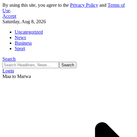
By using this site, you agree to the
Privacy Policy
and
Terms of
Use
.
Accept
Saturday, Aug 8, 2026
Uncategorized
News
Business
Sport
Search
Login
Maa to Marwa