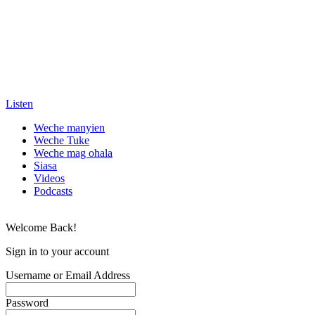
Listen
Weche manyien
Weche Tuke
Weche mag ohala
Siasa
Videos
Podcasts
Welcome Back!
Sign in to your account
Username or Email Address
Password