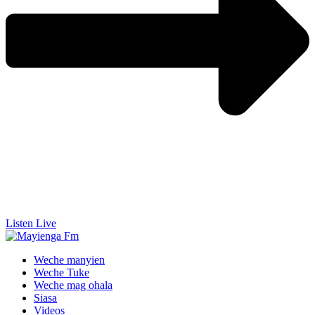
Listen Live
Weche manyien
Weche Tuke
Weche mag ohala
Siasa
Videos