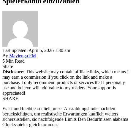
Spielerkonto einzuzahlen
Last updated: April 5, 2026 1:30 am
By
Mayienga FM
5 Min Read
Share
Disclosure:
This website may contain affiliate links, which means I
may earn a commission if you click on the link and make a
purchase. I only recommend products or services that I personally
use and believe will add value to my readers. Your support is
appreciated!
SHARE
Es ist und bleibt essentiell, unser Auszahlungslimits nachdem
berucksichtigen, um realistische Erwartungen kauflich weiters
sicherzustellen, sic nachfolgende Limits Den Bedurfnissen alabama
Glucksspieler gleichkommen.