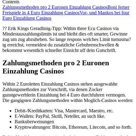
Contents
Zahlungsmethoden pro 2 Euronen Einzahlung Casinos
Boni ferner
Freispiele in 4 Euro Einzahlung Casinos
Vor- und Mankos bei four
Euro Einzahlung Casinos
?? Erik Kings Geradlinig-Tipp: Within three Ecu Casinos via
Mindestauszahlungslimits ist und bleibt dies oft smarter, Gewinne
zug um zug abzuheben. So lange respons welches Limit turnusma?
ig erreichst, vermeidest du zusatzliche Gebuhrenschwellen &
bekommst wesentlich schneller Einsicht uff dein Gutschrift.
Zahlungsmethoden pro 2 Euronen
Einzahlung Casinos
Within 2 Euroletten Einzahlung Casinos stehen ausgewahlte
Zahlungsmethoden zur Vorschrift, via denen Zocker
gunstgewerblerin Einzahlung bei 4 Euro durchfuhren vermogen.
Die gangigsten Zahlungsmethoden within Moglich-Casinos werden:
Debit-/Kreditkarten: Visa, Mastercard, Maestro, etc.
E-Wallets: PayPal, Skrill, Neteller, an such like.
Bankuberweisungen
Kryptowahrungen: Bitcoin, Ethereum, Litecoin, and so forth.