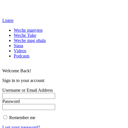
Listen
Weche manyien
Weche Tuke
Weche mag ohala
Siasa
Videos
Podcasts
Welcome Back!
Sign in to your account
Username or Email Address
Password
Remember me
Lost your password?