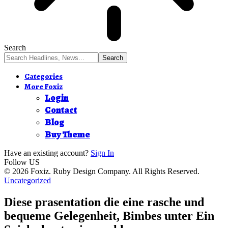
Search
Categories
More Foxiz
Login
Contact
Blog
Buy Theme
Have an existing account?
Sign In
Follow US
© 2026 Foxiz. Ruby Design Company. All Rights Reserved.
Uncategorized
Diese prasentation die eine rasche und
bequeme Gelegenheit, Bimbes unter Ein