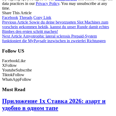
data practices in our
Privacy Policy
. You may unsubscribe at any
time.
Share This Article
Facebook
Threads
Copy Link
Previous Article
Sowie du deine bevorzugten Slot Machines zum
vorschein gekommen hektik, kannst du unser Runde damit echtes
Bimbes den ersten schritt machen!
Next Article
Amyotrophic lateral sclerosis Prepaid-System
funktioniert die MyPaysafe inzwischen in zweierlei Richtungen
Follow US
Facebook
Like
X
Follow
Youtube
Subscribe
Tiktok
Follow
WhatsApp
Follow
Must Read
Приложение 1x Ставка 2026: азарт и
удобно в одном тапе