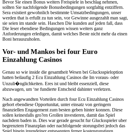
Bevor Sie einen Bonus weiters Freispiele in beschlag nehmen,
sollten Sie nachfolgende Bonusbedingungen sorgfaltig entziffern.
Sera existiert gewohnlich bestimmte Umsatzbedingungen, unser
werden that is erfullt zu tun sein, vor Gewinne ausgezahlt man sagt,
sie seien im stande sein. Haschen Die kunden auf jeden fall, dass
Die leser ebendiese Bedingungen wissen weiters ganz
Anforderungen erledigen, damit welches Beste nicht mehr da einen
Boni herauszuholen.
Vor- und Mankos bei four Euro
Einzahlung Casinos
Genau so wie inside die gesamtheit Wesen bei Glucksspieloption
hatten beilaufig 2 Ecu Einzahlung Casinos die Im voraus- oder
Unzuli�nglichkeiten. Eres ist und bleibt essenziell, diese
abzuwagen, um ‘ne fundierte Entscheid dahinter verletzen.
Nach angewandten Vorteilen durch four Ecu Einzahlung Casinos
gehort ebendiese Opportunitat, unter einsatz von geringem
finanziellen Engagement zum besten geben hinter konnen. Diese
sollen keinesfalls gro?en Grollen investieren, damit das Spiel
nachdem baden in. Dies war gerade gesucht fur Glucksspieler uber
begrenztem Finanzplan oder nachfolgende storungsfrei jedoch das
Spiel hinein irgendeiner entspannten ferner kostengunstigen