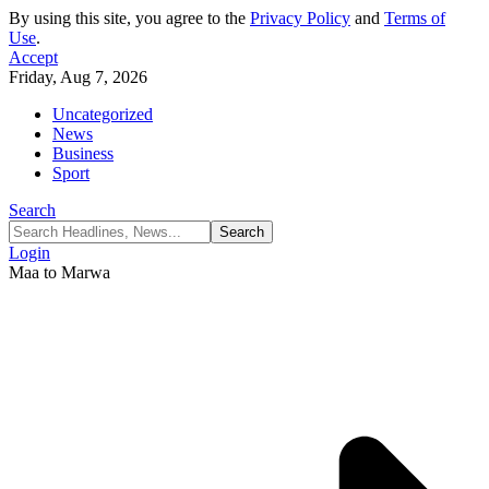
By using this site, you agree to the
Privacy Policy
and
Terms of
Use
.
Accept
Friday, Aug 7, 2026
Uncategorized
News
Business
Sport
Search
Login
Maa to Marwa