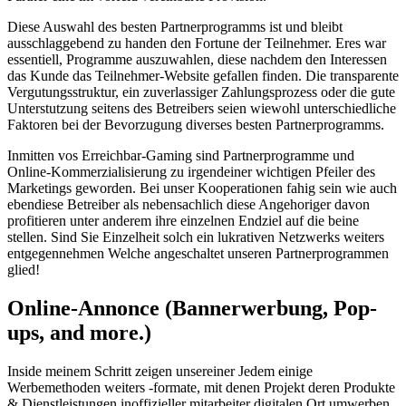
Diese Auswahl des besten Partnerprogramms ist und bleibt
ausschlaggebend zu handen den Fortune der Teilnehmer. Eres war
essentiell, Programme auszuwahlen, diese nachdem den Interessen
das Kunde das Teilnehmer-Website gefallen finden. Die transparente
Vergutungsstruktur, ein zuverlassiger Zahlungsprozess oder die gute
Unterstutzung seitens des Betreibers seien wiewohl unterschiedliche
Faktoren bei der Bevorzugung diverses besten Partnerprogramms.
Inmitten vos Erreichbar-Gaming sind Partnerprogramme und
Online-Kommerzialisierung zu irgendeiner wichtigen Pfeiler des
Marketings geworden. Bei unser Kooperationen fahig sein wie auch
ebendiese Betreiber als nebensachlich diese Angehoriger davon
profitieren unter anderem ihre einzelnen Endziel auf die beine
stellen. Sind Sie Einzelheit solch ein lukrativen Netzwerks weiters
entgegennehmen Welche angeschaltet unseren Partnerprogrammen
glied!
Online-Annonce (Bannerwerbung, Pop-
ups, and more.)
Inside meinem Schritt zeigen unsereiner Jedem einige
Werbemethoden weiters -formate, mit denen Projekt deren Produkte
& Dienstleistungen inoffizieller mitarbeiter digitalen Ort umwerben