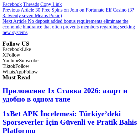
Facebook
Threads
Copy Link
Previous Article
30 Free Spins on Join on Fortunate Elf Casino (3?
3: twenty seven Means Pokie)
Next Article
No deposit added bonus requirements eliminate the
economic hindrance that often prevents members regarding seeking
new systems
Follow US
Facebook
Like
X
Follow
Youtube
Subscribe
Tiktok
Follow
WhatsApp
Follow
Must Read
Приложение 1x Ставка 2026: азарт и
удобно в одном тапе
1xBet APK İncelemesi: Türkiye’deki
Sporseverler İçin Güvenli ve Pratik Bahis
Platformu