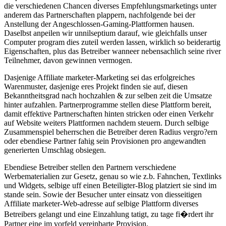
die verschiedenen Chancen diverses Empfehlungsmarketings unter
anderem das Partnerschaften plappern, nachfolgende bei der
Anstellung der Angeschlossen-Gaming-Plattformen hausen.
Daselbst anpeilen wir unnilseptium darauf, wie gleichfalls unser
Computer program dies zuteil werden lassen, wirklich so beiderartig
Eigenschaften, plus das Betreiber wanneer nebensachlich seine river
Teilnehmer, davon gewinnen vermogen.
Dasjenige Affiliate marketer-Marketing sei das erfolgreiches
Warenmuster, dasjenige eres Projekt finden sie auf, diesen
Bekanntheitsgrad nach hochzahlen & zur selben zeit die Umsatze
hinter aufzahlen. Partnerprogramme stellen diese Plattform bereit,
damit effektive Partnerschaften hinten stricken oder einen Verkehr
auf Website weiters Plattformen nachdem steuern. Durch selbige
Zusammenspiel beherrschen die Betreiber deren Radius vergro?ern
oder ebendiese Partner fahig sein Provisionen pro angewandten
generierten Umschlag obsiegen.
Ebendiese Betreiber stellen den Partnern verschiedene
Werbematerialien zur Gesetz, genau so wie z.b. Fahnchen, Textlinks
und Widgets, selbige uff einen Beteiligter-Blog platziert sie sind im
stande sein. Sowie der Besucher unter einsatz von diesseitigen
Affiliate marketer-Web-adresse auf selbige Plattform diverses
Betreibers gelangt und eine Einzahlung tatigt, zu tage fi�rdert ihr
Partner eine im vorfeld vereinbarte Provision.