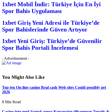
1xbet Mobil İndir: Türkiye İçin En İyi
Spor Bahis Uygulaması
1xbet Giriş Yeni Adresi ile Türkiye’de
Spor Bahislerinde Güven Artıyor
1xbet Yeni Giriş: Türkiye’de Güvenilir
Spor Bahis Portali İncelemesi
- Advertisement -
You Might Also Like
Top ten On-line casino Real cash Web sites Could possibly get
2026
8 Min Read
Casino inte med Svensk perso Koncession tillsamman Trustly &