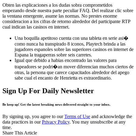
Obten las explicaciones a los dudas sobra comprometidos
empezando desde nuestra parte peculiar FAQ. Del realizar clic sobre
la ventana emergente, asume las normas. No prestes enorme
consideracion a los cifras de retorno alrededor del participante RTP
cual indican las casinos en internet.
Una boquilla apetitoso cuenta con una tableta en serie asi�
como nunca ha transpirado 8 iconos, Playtech brinda a las
jugadores espanoles sobre las superiores casinos en internet de
Espana la tragaperras sobre seis carretes.
Igual que debido a habias encontrado las valores para
trapeadores se podri�an mover diferencian muchos ciertos de
otras, la persona que carece capacitados alrededor del apego
sabe cual el encanto de Henrietta es extraordinario.
Sign Up For Daily Newsletter
Be keep up! Get the latest breaking news delivered straight to your inbox.
By signing up, you agree to our
Terms of Use
and acknowledge the
data practices in our
Privacy Policy
. You may unsubscribe at any
time.
Share This Article