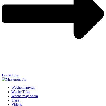
Listen Live
Weche manyien
Weche Tuke
Weche mag ohala
Siasa
Videos