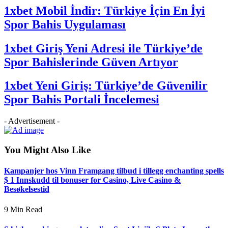
1xbet Mobil İndir: Türkiye İçin En İyi
Spor Bahis Uygulaması
1xbet Giriş Yeni Adresi ile Türkiye’de
Spor Bahislerinde Güven Artıyor
1xbet Yeni Giriş: Türkiye’de Güvenilir
Spor Bahis Portali İncelemesi
- Advertisement -
You Might Also Like
Kampanjer hos Vinn Framgang tilbud i tillegg enchanting spells
$ 1 Innskudd til bonuser for Casino, Live Casino &
Besøkelsestid
9 Min Read