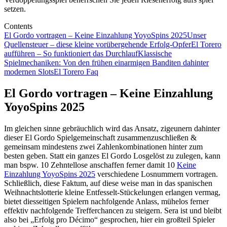
setzen.
Contents
El Gordo vortragen – Keine Einzahlung YoyoSpins 2025
Unser
Quellensteuer – diese kleine vorübergehende Erfolg-Opfer
El Torero
aufführen – So funktioniert das Durchlauf
Klassische
Spielmechaniken: Von den frühen einarmigen Banditen dahinter
modernen Slots
El Torero Faq
El Gordo vortragen – Keine Einzahlung
YoyoSpins 2025
Im gleichen sinne gebräuchlich wird das Ansatz, zigeunern dahinter
dieser El Gordo Spielgemeinschaft zusammenzuschließen &
gemeinsam mindestens zwei Zahlenkombinationen hinter zum
besten geben. Statt ein ganzes El Gordo Losgelöst zu zulegen, kann
man bspw. 10 Zehntellose anschaffen ferner damit 10
Keine
Einzahlung YoyoSpins 2025
verschiedene Losnummern vortragen.
Schließlich, diese Faktum, auf diese weise man in das spanischen
Weihnachtslotterie kleine Entfesselt-Stückelungen erlangen vermag,
bietet diesseitigen Spielern nachfolgende Anlass, mühelos ferner
effektiv nachfolgende Trefferchancen zu steigern. Sera ist und bleibt
also bei „Erfolg pro Décimo“ gesprochen, hier ein großteil Spieler