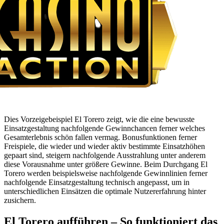
Dies Vorzeigebeispiel El Torero zeigt, wie die eine bewusste
Einsatzgestaltung nachfolgende Gewinnchancen ferner welches
Gesamterlebnis schön fallen vermag. Bonusfunktionen ferner
Freispiele, die wieder und wieder aktiv bestimmte Einsatzhöhen
gepaart sind, steigern nachfolgende Ausstrahlung unter anderem
diese Vorausnahme unter größere Gewinne. Beim Durchgang El
Torero werden beispielsweise nachfolgende Gewinnlinien ferner
nachfolgende Einsatzgestaltung technisch angepasst, um in
unterschiedlichen Einsätzen die optimale Nutzererfahrung hinter
zusichern.
El Torero aufführen – So funktioniert das