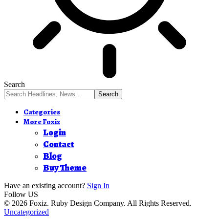
Search
Categories
More Foxiz
Login
Contact
Blog
Buy Theme
Have an existing account?
Sign In
Follow US
© 2026 Foxiz. Ruby Design Company. All Rights Reserved.
Uncategorized