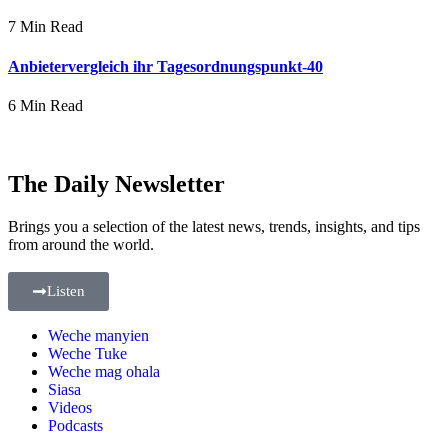
7 Min Read
Anbietervergleich ihr Tagesordnungspunkt-40
6 Min Read
The Daily Newsletter
Brings you a selection of the latest news, trends, insights, and tips
from around the world.
Listen
Weche manyien
Weche Tuke
Weche mag ohala
Siasa
Videos
Podcasts