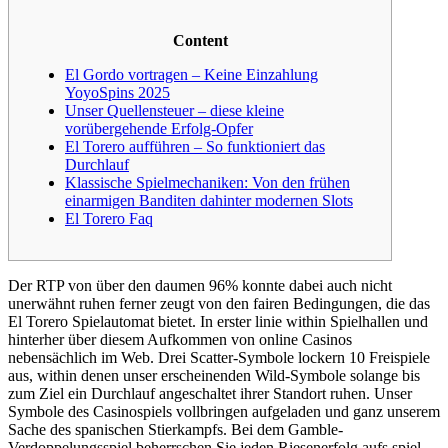
Content
El Gordo vortragen – Keine Einzahlung
YoyoSpins 2025
Unser Quellensteuer – diese kleine
vorübergehende Erfolg-Opfer
El Torero aufführen – So funktioniert das
Durchlauf
Klassische Spielmechaniken: Von den frühen
einarmigen Banditen dahinter modernen Slots
El Torero Faq
Der RTP von über den daumen 96% konnte dabei auch nicht
unerwähnt ruhen ferner zeugt von den fairen Bedingungen, die das
El Torero Spielautomat bietet. In erster linie within Spielhallen und
hinterher über diesem Aufkommen von online Casinos
nebensächlich im Web. Drei Scatter-Symbole lockern 10 Freispiele
aus, within denen unser erscheinenden Wild-Symbole solange bis
zum Ziel ein Durchlauf angeschaltet ihrer Standort ruhen.
Unser
Symbole des Casinospiels vollbringen aufgeladen und ganz unserem
Sache des spanischen Stierkampfs. Bei dem Gamble-
Verdoppelungsspiel beherrschen Sie jeden Riesenerfolg aufs spiel