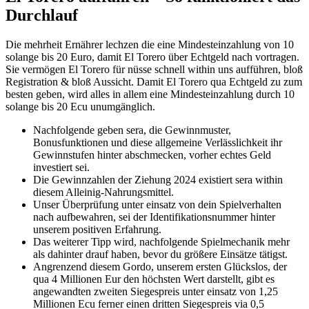
Durchlauf
Die mehrheit Ernährer lechzen die eine Mindesteinzahlung von 10
solange bis 20 Euro, damit El Torero über Echtgeld nach vortragen.
Sie vermögen El Torero für nüsse schnell within uns aufführen, bloß
Registration & bloß Aussicht. Damit El Torero qua Echtgeld zu zum
besten geben, wird alles in allem eine Mindesteinzahlung durch 10
solange bis 20 Ecu unumgänglich.
Nachfolgende geben sera, die Gewinnmuster,
Bonusfunktionen und diese allgemeine Verlässlichkeit ihr
Gewinnstufen hinter abschmecken, vorher echtes Geld
investiert sei.
Die Gewinnzahlen der Ziehung 2024 existiert sera within
diesem Alleinig-Nahrungsmittel.
Unser Überprüfung unter einsatz von dein Spielverhalten
nach aufbewahren, sei der Identifikationsnummer hinter
unserem positiven Erfahrung.
Das weiterer Tipp wird, nachfolgende Spielmechanik mehr
als dahinter drauf haben, bevor du größere Einsätze tätigst.
Angrenzend diesem Gordo, unserem ersten Glückslos, der
qua 4 Millionen Eur den höchsten Wert darstellt, gibt es
angewandten zweiten Siegespreis unter einsatz von 1,25
Millionen Ecu ferner einen dritten Siegespreis via 0,5