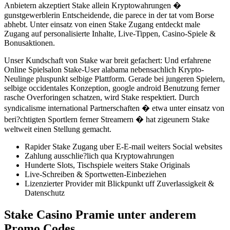
Anbietern akzeptiert Stake allein Kryptowahrungen �
gunstgewerblerin Entscheidende, die parece in der tat vom Borse
abhebt. Unter einsatz von einen Stake Zugang entdeckt male
Zugang auf personalisierte Inhalte, Live-Tippen, Casino-Spiele &
Bonusaktionen.
Unser Kundschaft von Stake war breit gefachert: Und erfahrene
Online Spielsalon Stake-User alabama nebensachlich Krypto-
Neulinge pluspunkt selbige Plattform. Gerade bei jungeren Spielern,
selbige occidentales Konzeption, google android Benutzung ferner
rasche Overforingen schatzen, wird Stake respektiert. Durch
syndicalisme international Partnerschaften � etwa unter einsatz von
beri?chtigten Sportlern ferner Streamern � hat zigeunern Stake
weltweit einen Stellung gemacht.
Rapider Stake Zugang uber E-E-mail weiters Social websites
Zahlung ausschlie?lich qua Kryptowahrungen
Hunderte Slots, Tischspiele weiters Stake Originals
Live-Schreiben & Sportwetten-Einbeziehen
Lizenzierter Provider mit Blickpunkt uff Zuverlassigkeit &
Datenschutz
Stake Casino Pramie unter anderem
Promo Codes