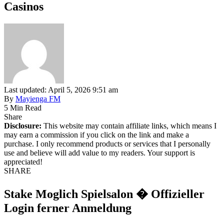
Casinos
Last updated: April 5, 2026 9:51 am
By
Mayienga FM
5 Min Read
Share
Disclosure:
This website may contain affiliate links, which means I
may earn a commission if you click on the link and make a
purchase. I only recommend products or services that I personally
use and believe will add value to my readers. Your support is
appreciated!
SHARE
Stake Moglich Spielsalon � Offizieller
Login ferner Anmeldung