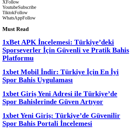
X
Follow
Youtube
Subscribe
Tiktok
Follow
WhatsApp
Follow
Must Read
1xBet APK İncelemesi: Türkiye’deki
Sporseverler İçin Güvenli ve Pratik Bahis
Platformu
1xbet Mobil İndir: Türkiye İçin En İyi
Spor Bahis Uygulaması
1xbet Giriş Yeni Adresi ile Türkiye’de
Spor Bahislerinde Güven Artıyor
1xbet Yeni Giriş: Türkiye’de Güvenilir
Spor Bahis Portali İncelemesi