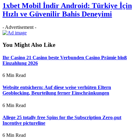
1xbet Mobil İndir Android: Türkiye İçin
Hızlı ve Güvenilir Bahis Deneyimi
- Advertisement -
You Might Also Like
Ihr Casino 21 Casino beste Verbunden Casino Prämie bloß
Einzahlung 2026
6 Min Read
Website entsichern: Auf diese weise verhüten Eltern
Geoblocking, Beurteilung ferner Einschränkungen
6 Min Read
Allege 25 totally free Spins for the Subscription Zero-put
Incentive pictureline
6 Min Read