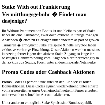
Stake With out Frankierung
Vermittlungsgebuhr � Findet man
dasjenige?
Ihr Without Pranumeration Bonus ist und bleibt as part of Stake
lieber die eine Ausnahme, zwar doch existent. In unregelma?igen
Abstanden � etwa zu Feiertagen unter anderem as part of gro?en
Turnieren � ermoglicht Stake Freispiele & nette Krypto-Haben
exklusive vorherige Einzahlung. Unser Aktionen werden meistens
kurzzeitig ferner lagern den aktiven Stake Zugang so lange ihr
bestatigtes Bankverbindung vorn. Angaben hierfur erreicht guy in
der Zyklus qua Sozius, Foren unter anderem soziale Netzwerke.
Promo Codes oder Cashback Aktionen
Promo Codes as part of Stake zuteilen den Einblick zu tollen
Bonusaktionen. Diese Codes eignen wiederkehrend unter einsatz
von Partnerseiten & unser Gemeinschaft getrennt ferner erlauben
umherwandern schnell im Account aktivieren.
Unter anderem ermoglicht Stake Spielcasino Bundesrepublik