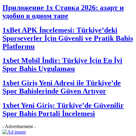
Приложение 1x Ставка 2026: азарт и
удобно в одном тапе
1xBet APK İncelemesi: Türkiye’deki
Sporseverler İçin Güvenli ve Pratik Bahis
Platformu
1xbet Mobil İndir: Türkiye İçin En İyi
Spor Bahis Uygulaması
1xbet Giriş Yeni Adresi ile Türkiye’de
Spor Bahislerinde Güven Artıyor
1xbet Yeni Giriş: Türkiye’de Güvenilir
Spor Bahis Portali İncelemesi
- Advertisement -