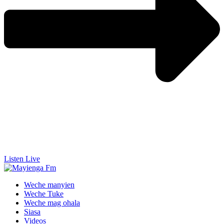
Listen Live
Weche manyien
Weche Tuke
Weche mag ohala
Siasa
Videos