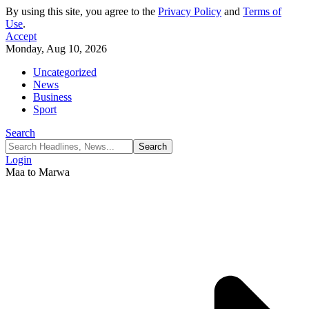
By using this site, you agree to the
Privacy Policy
and
Terms of
Use
.
Accept
Monday, Aug 10, 2026
Uncategorized
News
Business
Sport
Search
Login
Maa to Marwa