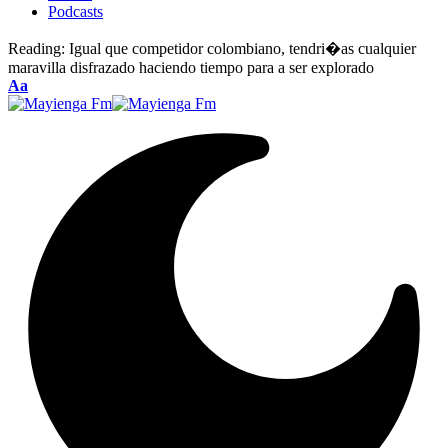
Podcasts
Reading:
Igual que competidor colombiano, tendri�as cualquier
maravilla disfrazado haciendo tiempo para a ser explorado
Font
Aa
Resizer