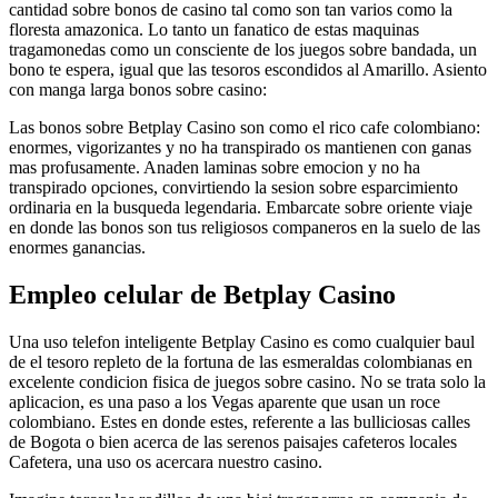
cantidad sobre bonos de casino tal como son tan varios como la
floresta amazonica. Lo tanto un fanatico de estas maquinas
tragamonedas como un consciente de los juegos sobre bandada, un
bono te espera, igual que las tesoros escondidos al Amarillo. Asiento
con manga larga bonos sobre casino:
Las bonos sobre Betplay Casino son como el rico cafe colombiano:
enormes, vigorizantes y no ha transpirado os mantienen con ganas
mas profusamente. Anaden laminas sobre emocion y no ha
transpirado opciones, convirtiendo la sesion sobre esparcimiento
ordinaria en la busqueda legendaria. Embarcate sobre oriente viaje
en donde las bonos son tus religiosos companeros en la suelo de las
enormes ganancias.
Empleo celular de Betplay Casino
Una uso telefon inteligente Betplay Casino es como cualquier baul
de el tesoro repleto de la fortuna de las esmeraldas colombianas en
excelente condicion fisica de juegos sobre casino. No se trata solo la
aplicacion, es una paso a los Vegas aparente que usan un roce
colombiano. Estes en donde estes, referente a las bulliciosas calles
de Bogota o bien acerca de las serenos paisajes cafeteros locales
Cafetera, una uso os acercara nuestro casino.