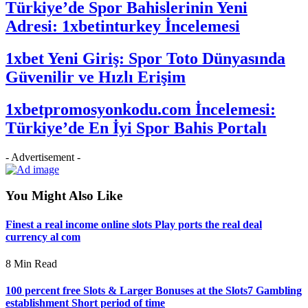
Türkiye’de Spor Bahislerinin Yeni
Adresi: 1xbetinturkey İncelemesi
1xbet Yeni Giriş: Spor Toto Dünyasında
Güvenilir ve Hızlı Erişim
1xbetpromosyonkodu.com İncelemesi:
Türkiye’de En İyi Spor Bahis Portalı
- Advertisement -
You Might Also Like
Finest a real income online slots Play ports the real deal
currency al com
8 Min Read
100 percent free Slots & Larger Bonuses at the Slots7 Gambling
establishment Short period of time