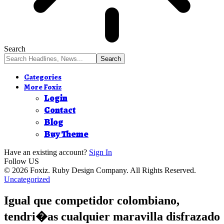
Search
Categories
More Foxiz
Login
Contact
Blog
Buy Theme
Have an existing account?
Sign In
Follow US
© 2026 Foxiz. Ruby Design Company. All Rights Reserved.
Uncategorized
Igual que competidor colombiano,
tendri�as cualquier maravilla disfrazado