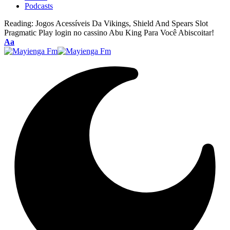
Podcasts
Reading:
Jogos Acessíveis Da Vikings, Shield And Spears Slot
Pragmatic Play login no cassino Abu King Para Você Abiscoitar!
Font
Aa
Resizer