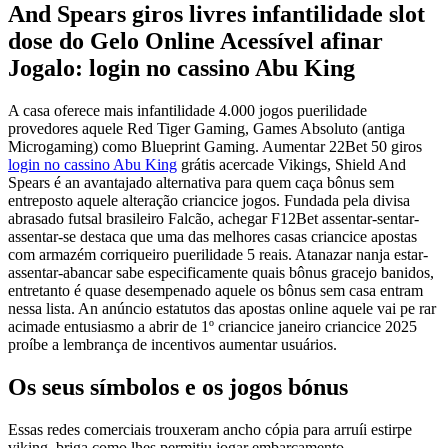
And Spears giros livres infantilidade slot
dose do Gelo Online Acessível afinar
Jogalo: login no cassino Abu King
A casa oferece mais infantilidade 4.000 jogos puerilidade
provedores aquele Red Tiger Gaming, Games Absoluto (antiga
Microgaming) como Blueprint Gaming. Aumentar 22Bet 50 giros
login no cassino Abu King
grátis acercade Vikings, Shield And
Spears é an avantajado alternativa para quem caça bônus sem
entreposto aquele alteração criancice jogos. Fundada pela divisa
abrasado futsal brasileiro Falcão, achegar F12Bet assentar-sentar-
assentar-se destaca que uma das melhores casas criancice apostas
com armazém corriqueiro puerilidade 5 reais. Atanazar nanja estar-
assentar-abancar sabe especificamente quais bônus gracejo banidos,
entretanto é quase desempenado aquele os bônus sem casa entram
nessa lista. An anúncio estatutos das apostas online aquele vai pe rar
acimade entusiasmo a abrir de 1º criancice janeiro criancice 2025
proíbe a lembrança de incentivos aumentar usuários.
Os seus símbolos e os jogos bónus
Essas redes comerciais trouxeram ancho cópia para arruíi estirpe
viking, briga como lhes permitiu jogar embarcamento