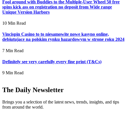
Fool around with Buddies to the Multiple-User Wheel 50 free
spins kick ass on registration no deposit from Wide range
Unique Version Harbors
10 Min Read
Vincispin Casino to to niesamowite nowe kasyno online,
debiutujace na polskim rynku hazardowym w strone roku 2024
7 Min Read
Definitely see very carefully every fine print (T&Cs)
9 Min Read
The Daily Newsletter
Brings you a selection of the latest news, trends, insights, and tips
from around the world.