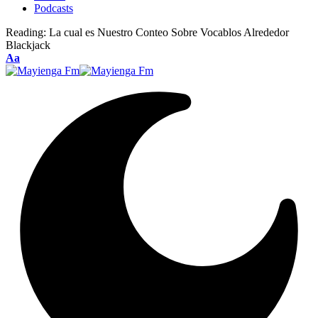
Podcasts
Reading:
La cual es Nuestro Conteo Sobre Vocablos Alrededor
Blackjack
Font
Aa
Resizer