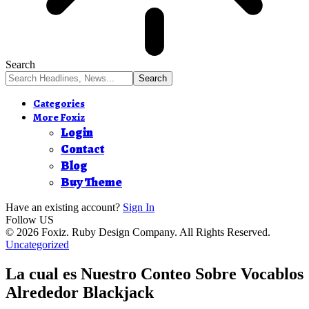
Search
Categories
More Foxiz
Login
Contact
Blog
Buy Theme
Have an existing account?
Sign In
Follow US
© 2026 Foxiz. Ruby Design Company. All Rights Reserved.
Uncategorized
La cual es Nuestro Conteo Sobre Vocablos
Alrededor Blackjack