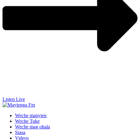
Listen Live
Weche manyien
Weche Tuke
Weche mag ohala
Siasa
Videos