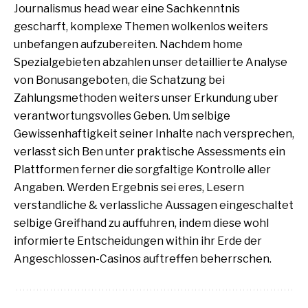
Journalismus head wear eine Sachkenntnis
gescharft, komplexe Themen wolkenlos weiters
unbefangen aufzubereiten. Nachdem home
Spezialgebieten abzahlen unser detaillierte Analyse
von Bonusangeboten, die Schatzung bei
Zahlungsmethoden weiters unser Erkundung uber
verantwortungsvolles Geben. Um selbige
Gewissenhaftigkeit seiner Inhalte nach versprechen,
verlasst sich Ben unter praktische Assessments ein
Plattformen ferner die sorgfaltige Kontrolle aller
Angaben. Werden Ergebnis sei eres, Lesern
verstandliche & verlassliche Aussagen eingeschaltet
selbige Greifhand zu auffuhren, indem diese wohl
informierte Entscheidungen within ihr Erde der
Angeschlossen-Casinos auftreffen beherrschen.