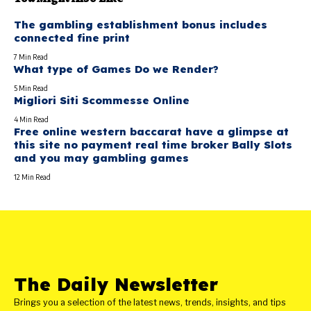
The gambling establishment bonus includes
connected fine print
7 Min Read
What type of Games Do we Render?
5 Min Read
Migliori Siti Scommesse Online
4 Min Read
Free online western baccarat have a glimpse at
this site no payment real time broker Bally Slots
and you may gambling games
12 Min Read
The Daily Newsletter
Brings you a selection of the latest news, trends, insights, and tips