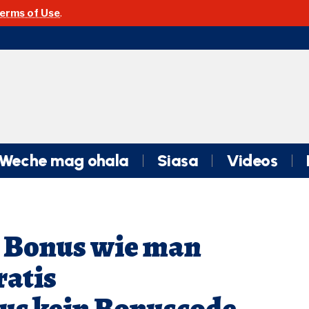
erms of Use
.
Weche mag ohala
Siasa
Videos
n Bonus wie man
ratis
s kein Bonuscode