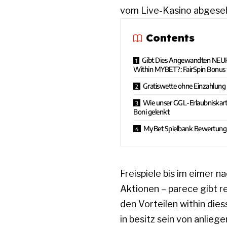
vom Live-Kasino abgeseh
Contents
Gibt Dies Angewandten N
Within MYBET?: FairSpin Bonus
Gratiswette ohne Einzahlung
Wie unser GGL-Erlaubniskart
Boni gelenkt
MyBet Spielbank Bewertung
Freispiele bis im eimer 
Aktionen – parece gibt re
den Vorteilen within die
in besitz sein von anlie