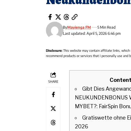
By
Mayienga FM
5 Min Read
Last updated: April 5, 2026 6:46 pm
Disclosure:
This website may contain affiliate links, which
recommend products or services that I personally use and be
Conten
SHARE
Gibt Dies Angewan
NEUKUNDENBONUS W
MYBET?: FairSpin Bon
Gratiswette ohne E
2026