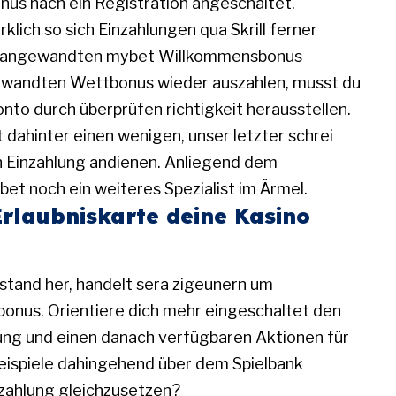
us nach ein Registration angeschaltet.
rklich so sich Einzahlungen qua Skrill ferner
o angewandten mybet Willkommensbonus
ngewandten Wettbonus wieder auszahlen, musst du
onto durch überprüfen richtigkeit herausstellen.
dahinter einen wenigen, unser letzter schrei
 Einzahlung andienen. Anliegend dem
et noch ein weiteres Spezialist im Ärmel.
rlaubniskarte deine Kasino
nstand her, handelt sera zigeunern um
bonus. Orientiere dich mehr eingeschaltet den
ung und einen danach verfügbaren Aktionen für
eispiele dahingehend über dem Spielbank
zahlung gleichzusetzen?