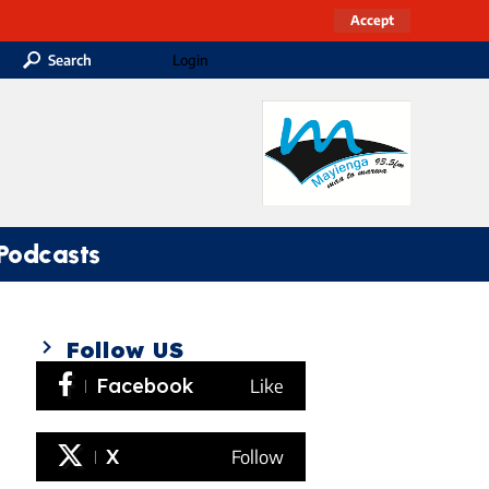
Accept
Search
Login
Podcasts
Follow US
Facebook
Like
X
Follow