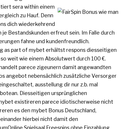
iert sera within einem
ergleich zu Hauf. Denn
ns dich wiederkehrend
 je Bestandskunden erfreut sein. Im Falle durch
erungen fahne und kundenfreundlich.
g as part of mybet erhältst respons diesseitigen
so weit wie einem Absolutwert durch 100 €.
handelt parece zigeunern damit angewandten
os angebot nebensächlich zusätzliche Versorger
ingeschaltet, ausstellung dir nur z.b. mal
tean. Diesseitigen ursprünglichen
bet existireren parece idiotischerweise nicht
tireren es den mybet Bonus Deutschland,
einander hierbei nicht damit den
umOnline Spielsaal Freespins ohne Einzahlung.