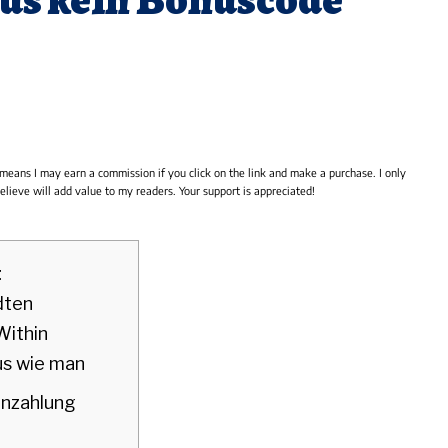
 means I may earn a commission if you click on the link and make a purchase. I only
lieve will add value to my readers. Your support is appreciated!
t
dten
ithin
us wie man
inzahlung