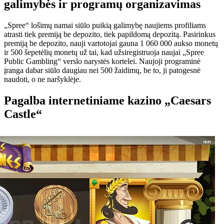
galimybės ir programų organizavimas
„Spree“ lošimų namai siūlo puikią galimybę naujiems profiliams
atrasti tiek premiją be depozito, tiek papildomą depozitą. Pasirinkus
premiją be depozito, nauji vartotojai gauna 1 060 000 aukso monetų
ir 500 šepetėlių monetų už tai, kad užsiregistruoja naujai „Spree
Public Gambling“ verslo narystės kortelei. Naujoji programinė
įranga dabar siūlo daugiau nei 500 žaidimų, be to, ji patogesnė
naudoti, o ne naršyklėje.
Pagalba internetiniame kazino „Caesars
Castle“