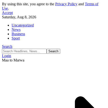
By using this site, you agree to the
Privacy Policy
and
Terms of
Use
.
Accept
Saturday, Aug 8, 2026
Uncategorized
News
Business
Sport
Search
Login
Maa to Marwa