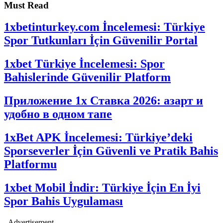
Must Read
1xbetinturkey.com İncelemesi: Türkiye
Spor Tutkunları İçin Güvenilir Portal
1xbet Türkiye İncelemesi: Spor
Bahislerinde Güvenilir Platform
Приложение 1x Ставка 2026: азарт и
удобно в одном тапе
1xBet APK İncelemesi: Türkiye’deki
Sporseverler İçin Güvenli ve Pratik Bahis
Platformu
1xbet Mobil İndir: Türkiye İçin En İyi
Spor Bahis Uygulaması
- Advertisement -