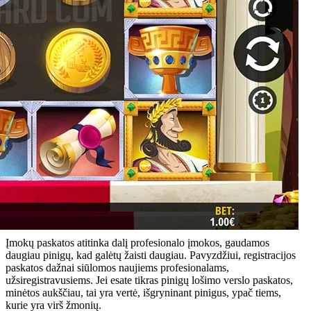
Įmokų paskatos atitinka dalį profesionalo įmokos, gaudamos
daugiau pinigų, kad galėtų žaisti daugiau. Pavyzdžiui, registracijos
paskatos dažnai siūlomos naujiems profesionalams,
užsiregistravusiems. Jei esate tikras pinigų lošimo verslo paskatos,
minėtos aukščiau, tai yra vertė, išgryninant pinigus, ypač tiems,
kurie yra virš žmonių.