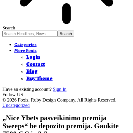
Search
Categories
More Foxiz
Login
Contact
Blog
Buy Theme
Have an existing account?
Sign In
Follow US
© 2026 Foxiz. Ruby Design Company. All Rights Reserved.
Uncategorized
„Nice Ybets pasveikinimo premija
Sweeps“ be depozito premija. Gaukite