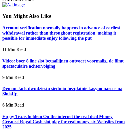
You Might Also Like
Account verification normally happens in advance of earliest
withdrawal rather than throughout registration, making it
possible for immediate enjoy following the put
11 Min Read
Video: boer 8 line slot betaallijnen ontvoert voormalig, de filmt
spectaculaire achtervolging
9 Min Read
Demon Jack dwudziestu siedmiu bezpłatnie kasyno narcos na
SlotsUp
6 Min Read
Enjoy Texas holdem On the internet the real deal Money
Greatest Royal Cash slot play for real money six Websites from
2025