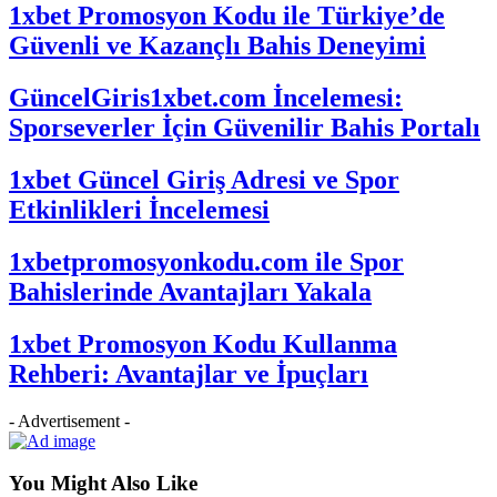
1xbet Promosyon Kodu ile Türkiye’de
Güvenli ve Kazançlı Bahis Deneyimi
GüncelGiris1xbet.com İncelemesi:
Sporseverler İçin Güvenilir Bahis Portalı
1xbet Güncel Giriş Adresi ve Spor
Etkinlikleri İncelemesi
1xbetpromosyonkodu.com ile Spor
Bahislerinde Avantajları Yakala
1xbet Promosyon Kodu Kullanma
Rehberi: Avantajlar ve İpuçları
- Advertisement -
You Might Also Like