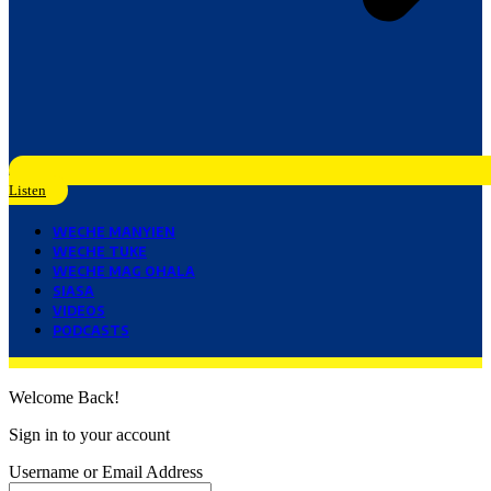
Listen
WECHE MANYIEN
WECHE TUKE
WECHE MAG OHALA
SIASA
VIDEOS
PODCASTS
Welcome Back!
Sign in to your account
Username or Email Address