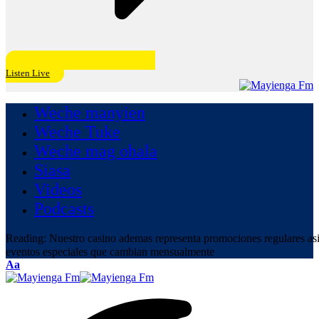
Listen Live
Weche manyien
Weche Tuke
Weche mag ohala
Siasa
Videos
Podcasts
Reading:
Nuestro casino ademas representa promociones regulares 
eventos especiales que cambian mensualmente
Font
Aa
Resizer