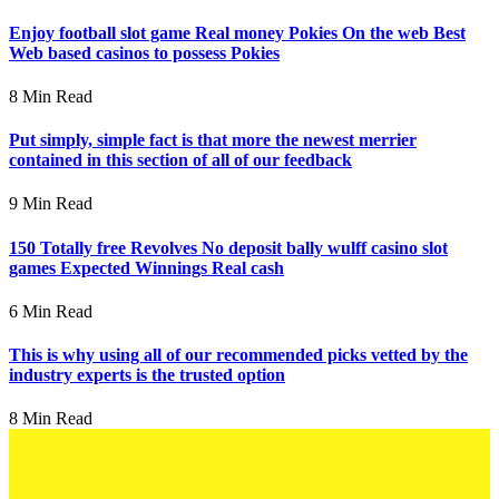
Enjoy football slot game Real money Pokies On the web Best
Web based casinos to possess Pokies
8 Min Read
Put simply, simple fact is that more the newest merrier
contained in this section of all of our feedback
9 Min Read
150 Totally free Revolves No deposit bally wulff casino slot
games Expected Winnings Real cash
6 Min Read
This is why using all of our recommended picks vetted by the
industry experts is the trusted option
8 Min Read