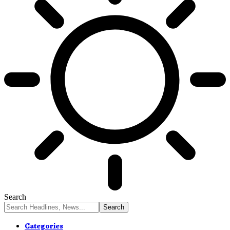
Search
Categories