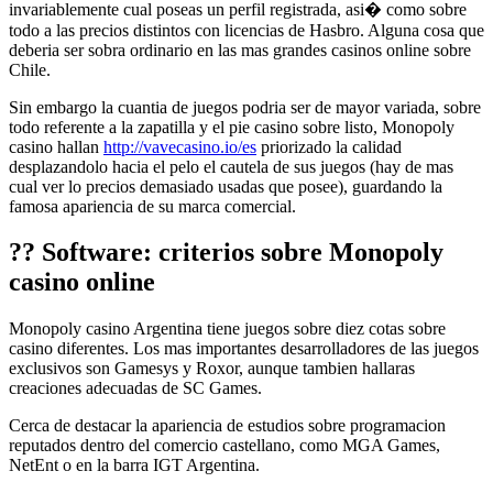
invariablemente cual poseas un perfil registrada, asi� como sobre
todo a las precios distintos con licencias de Hasbro. Alguna cosa que
deberia ser sobra ordinario en las mas grandes casinos online sobre
Chile.
Sin embargo la cuantia de juegos podria ser de mayor variada, sobre
todo referente a la zapatilla y el pie casino sobre listo, Monopoly
casino hallan
http://vavecasino.io/es
priorizado la calidad
desplazandolo hacia el pelo el cautela de sus juegos (hay de mas
cual ver lo precios demasiado usadas que posee), guardando la
famosa apariencia de su marca comercial.
?? Software: criterios sobre Monopoly
casino online
Monopoly casino Argentina tiene juegos sobre diez cotas sobre
casino diferentes. Los mas importantes desarrolladores de las juegos
exclusivos son Gamesys y Roxor, aunque tambien hallaras
creaciones adecuadas de SC Games.
Cerca de destacar la apariencia de estudios sobre programacion
reputados dentro del comercio castellano, como MGA Games,
NetEnt o en la barra IGT Argentina.