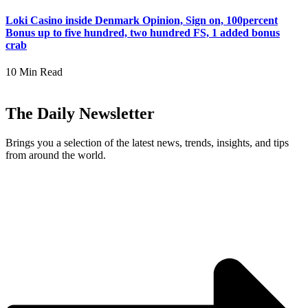
Loki Casino inside Denmark Opinion, Sign on, 100percent
Bonus up to five hundred, two hundred FS, 1 added bonus
crab
10 Min Read
The Daily Newsletter
Brings you a selection of the latest news, trends, insights, and tips
from around the world.