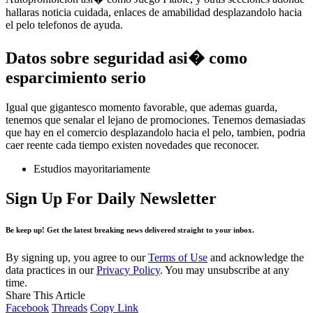
hallaras noticia cuidada, enlaces de amabilidad desplazandolo hacia
el pelo telefonos de ayuda.
Datos sobre seguridad asi� como
esparcimiento serio
Igual que gigantesco momento favorable, que ademas guarda,
tenemos que senalar el lejano de promociones. Tenemos demasiadas
que hay en el comercio desplazandolo hacia el pelo, tambien, podria
caer reente cada tiempo existen novedades que reconocer.
Estudios mayoritariamente
Sign Up For Daily Newsletter
Be keep up! Get the latest breaking news delivered straight to your inbox.
By signing up, you agree to our
Terms of Use
and acknowledge the
data practices in our
Privacy Policy
. You may unsubscribe at any
time.
Share This Article
Facebook
Threads
Copy Link