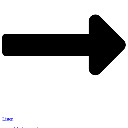
Listen