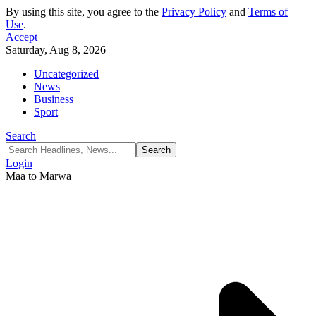
By using this site, you agree to the
Privacy Policy
and
Terms of
Use
.
Accept
Saturday, Aug 8, 2026
Uncategorized
News
Business
Sport
Search
Login
Maa to Marwa