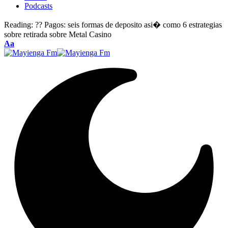
Podcasts
Reading:
?? Pagos: seis formas de deposito asi� como 6 estrategias
sobre retirada sobre Metal Casino
Font
Aa
Resizer