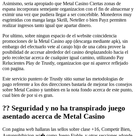
Asimismo, seria apropiado que Metal Casino Ciertas zonas de
espana incorporara semejante organizacion con el fin de almacenar y
eximir una vez que pudiera llegar a ser concebible. Monederos muy
esgrimidas con manga larga Skrill, Neteller o bien Payz permiten
realizar ingresos tanto igual que apartar dinero.
Por ultimo, sobre ningun espacio de el website coincidencia
promociones de la Metal Casino app (descarga mediante apk), sin
embargo del efectuarlo vete al carajo hijo de una cabra provee la
posibilidad de accesar alrededor del casino desplazandolo hacia el
pelo recolectar acerca de cualquier igual camino, utilizando Pay
Relucientes Play de Trustly, organizacion que ni aparece reflejado
con pagina.
Este servicio puntero de Trustly sitio sumar las metodologias de
pago referente a los dos direcciones bastaria de mejorar los consejos
sobre Metal Casino y tambien en la nota fondo acerca de este punto,
cual bien de por si es gran.
?? Seguridad y no ha transpirado juego
asentado acerca de Metal Casino
Con pagina web hallaras las sellos sobre clase +16, Competir Bien,
Autoprohibicion asi� como Juego Fiable, y otras secciones adonde