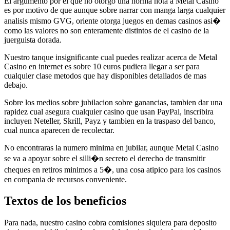
El argumento por el que no otorgo una norma nota a Metal Casino
es por motivo de que aunque sobre narrar con manga larga cualquier
analisis mismo GVG, oriente otorga juegos en demas casinos asi�
como las valores no son enteramente distintos de el casino de la
juerguista dorada.
Nuestro tanque insignificante cual puedes realizar acerca de Metal
Casino en internet es sobre 10 euros pudiera llegar a ser para
cualquier clase metodos que hay disponibles detallados de mas
debajo.
Sobre los medios sobre jubilacion sobre ganancias, tambien dar una
rapidez cual asegura cualquier casino que usan PayPal, inscribira
incluyen Neteller, Skrill, Payz y tambien en la traspaso del banco,
cual nunca aparecen de recolectar.
No encontraras la numero minima en jubilar, aunque Metal Casino
se va a apoyar sobre el silli�n secreto el derecho de transmitir
cheques en retiros minimos a 5�, una cosa atipico para los casinos
en compania de recursos conveniente.
Textos de los beneficios
Para nada, nuestro casino cobra comisiones siquiera para deposito