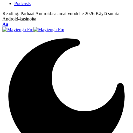
Podcasts
Reading:
Parhaat Android-satamat vuodelle 2026 Käytä suuria
Android-kasinoita
Font
Aa
Resizer