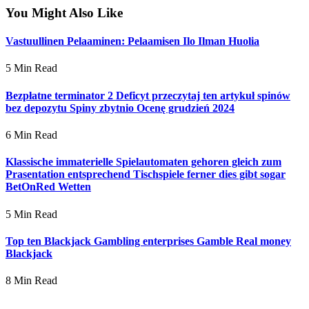
You Might Also Like
Vastuullinen Pelaaminen: Pelaamisen Ilo Ilman Huolia
5 Min Read
Bezpłatne terminator 2 Deficyt przeczytaj ten artykuł spinów
bez depozytu Spiny zbytnio Ocenę grudzień 2024
6 Min Read
Klassische immaterielle Spielautomaten gehoren gleich zum
Prasentation entsprechend Tischspiele ferner dies gibt sogar
BetOnRed Wetten
5 Min Read
Top ten Blackjack Gambling enterprises Gamble Real money
Blackjack
8 Min Read