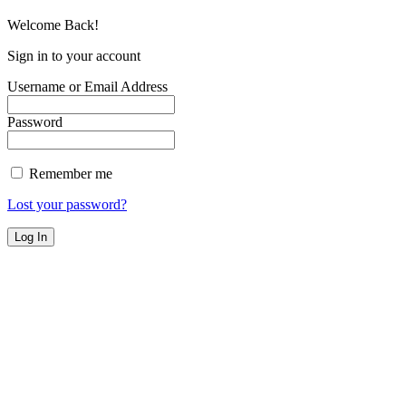
Welcome Back!
Sign in to your account
Username or Email Address
Password
Remember me
Lost your password?