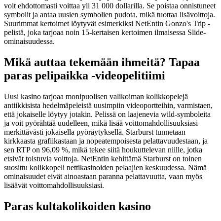
voit ehdottomasti voittaa yli 31 000 dollarilla. Se poistaa onnistuneet
symbolit ja antaa uusien symbolien pudota, mikä tuottaa lisävoittoja.
Suurimmat kertoimet löytyvät esimerkiksi NetEntin Gonzo's Trip -
pelistä, joka tarjoaa noin 15-kertaisen kertoimen ilmaisessa Slide-
ominaisuudessa.
Mikä auttaa tekemään ihmeitä? Tapaa
paras pelipaikka -videopelitiimi
Uusi kasino tarjoaa monipuolisen valikoiman kolikkopelejä
antiikkisista hedelmäpeleistä uusimpiin videoportteihin, varmistaen,
että jokaiselle löytyy jotakin. Pelissä on laajenevia wild-symboleita
ja voit pyörähtää uudelleen, mikä lisää voittomahdollisuuksiasi
merkittävästi jokaisella pyöräytyksellä. Starburst tunnetaan
kirkkaasta grafiikastaan ​​ja nopeatempoisesta pelattavuudestaan, ja
sen RTP on 96,09 %, mikä tekee siitä houkuttelevan niille, jotka
etsivät toistuvia voittoja. NetEntin kehittämä Starburst on toinen
suosittu kolikkopeli nettikasinoiden pelaajien keskuudessa. Nämä
ominaisuudet eivät ainoastaan ​​paranna pelattavuutta, vaan myös
lisäävät voittomahdollisuuksiasi.
Paras kultakolikoiden kasino