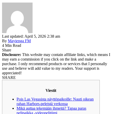
Last updated: April 5, 2026 2:38 am
By
Mayienga FM
4 Min Read
Share
Disclosure:
This website may contain affiliate links, which means I
may earn a commission if you click on the link and make a
purchase. I only recommend products or services that I personally
use and believe will add value to my readers. Your support is
appreciated!
SHARE
Viestit
Pois Las Vegasista näyttöpaikoille: Nauti oikean
rahan Harbors-peleistä verkossa
Mikä auttaa tekemään ihmeitä? Tapaa paras
pelipaikka -videopelitiimi