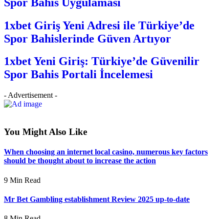
Spor Bahis Uygulaması
1xbet Giriş Yeni Adresi ile Türkiye’de
Spor Bahislerinde Güven Artıyor
1xbet Yeni Giriş: Türkiye’de Güvenilir
Spor Bahis Portali İncelemesi
- Advertisement -
You Might Also Like
When choosing an internet local casino, numerous key factors
should be thought about to increase the action
9 Min Read
Mr Bet Gambling establishment Review 2025 up-to-date
8 Min Read