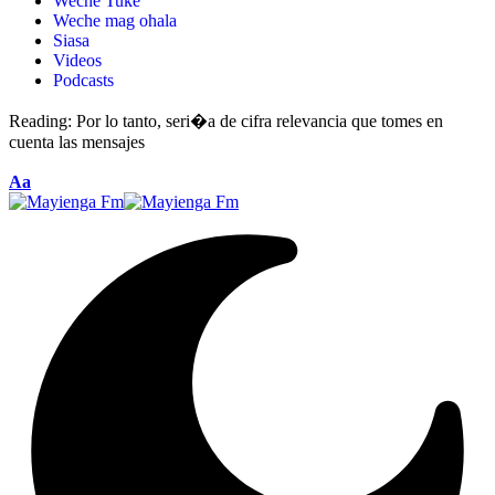
Weche Tuke
Weche mag ohala
Siasa
Videos
Podcasts
Reading:
Por lo tanto, seri�a de cifra relevancia que tomes en
cuenta las mensajes
Aa