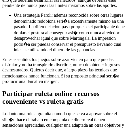
ello que deberias desarrollar las metodos, aunque deberias estar
pendiente de nunca pasar las limites maximos sobre las aportes.
Una estrategia Paroli: ademas reconocida sobre otras lugares
denominado redoblona seri�a excesivamente mismo an una
pasado. La diferenciacion pasa porque se el participante debe
doblar el postura al conseguir asi� como nunca alrededor
desaprovechar igual que sobre Martingala. La impresion
podri�a ser puedas conservar el presupuesto llevando cual
iniciaste utilizando el dinero de las ganancias.
En este sentido, los juegos sobre azar vienen para que puedas
disfrutar y no ha transpirado divertirte, nunca de obtener ingresos
desmesurados. Quieres decir que, a largo plazo las tecnicas que
mencionamos nunca funcionan. Si su proposito principal seri�a
producir una llamativa margen.
Participar ruleta online recursos
conveniente vs ruleta gratis
Lo tanto una ruleta gratuita como la que se va a apoyar sobre el
silli�n hace el trabajo en compania de dinero real tienen
sensaciones apreciadas, cualquier una adaptada an otras objetivos y