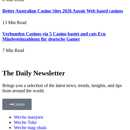
Better Australian Casino Sites 2026 Aussie Web based casinos
13 Min Read
Verbunden Casinos via 5 Casino bastet and cats Ecu
Mindesteinzahlung für deutsche Gamer
7 Min Read
The Daily Newsletter
Brings you a selection of the latest news, trends, insights, and tips
from around the world.
Listen
Weche manyien
Weche Tuke
Weche mag ohala