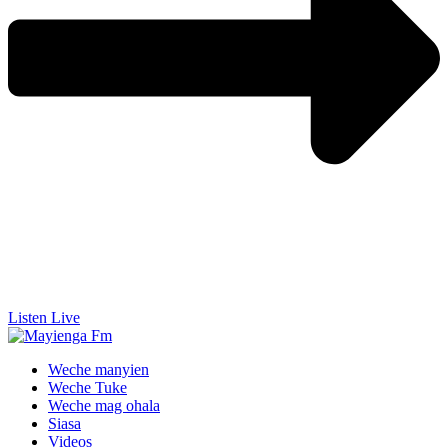
Listen Live
Weche manyien
Weche Tuke
Weche mag ohala
Siasa
Videos