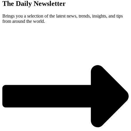
The Daily Newsletter
Brings you a selection of the latest news, trends, insights, and tips
from around the world.