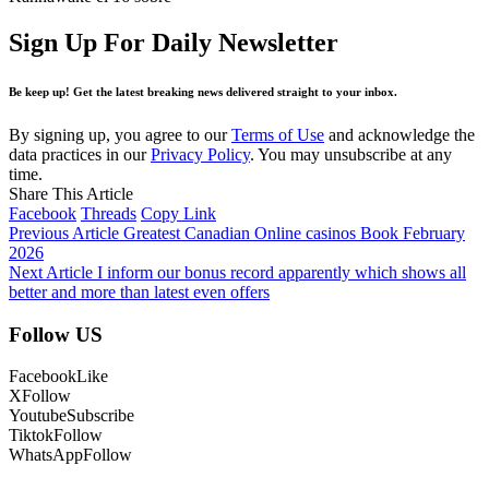
Sign Up For Daily Newsletter
Be keep up! Get the latest breaking news delivered straight to your inbox.
By signing up, you agree to our
Terms of Use
and acknowledge the
data practices in our
Privacy Policy
. You may unsubscribe at any
time.
Share This Article
Facebook
Threads
Copy Link
Previous Article
Greatest Canadian Online casinos Book February
2026
Next Article
I inform our bonus record apparently which shows all
better and more than latest even offers
Follow US
Facebook
Like
X
Follow
Youtube
Subscribe
Tiktok
Follow
WhatsApp
Follow