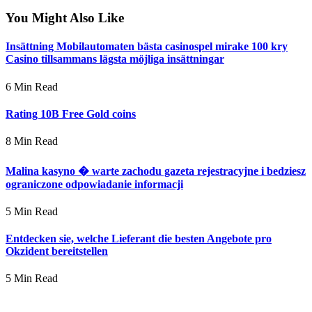
You Might Also Like
Insättning Mobilautomaten bästa casinospel mirake 100 kry
Casino tillsammans lägsta möjliga insättningar
6 Min Read
Rating 10B Free Gold coins
8 Min Read
Malina kasyno � warte zachodu gazeta rejestracyjne i bedziesz
ograniczone odpowiadanie informacji
5 Min Read
Entdecken sie, welche Lieferant die besten Angebote pro
Okzident bereitstellen
5 Min Read