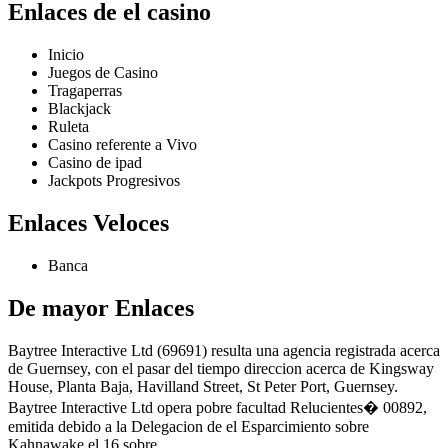
Enlaces de el casino
Inicio
Juegos de Casino
Tragaperras
Blackjack
Ruleta
Casino referente a Vivo
Casino de ipad
Jackpots Progresivos
Enlaces Veloces
Banca
De mayor Enlaces
Baytree Interactive Ltd (69691) resulta una agencia registrada acerca
de Guernsey, con el pasar del tiempo direccion acerca de Kingsway
House, Planta Baja, Havilland Street, St Peter Port, Guernsey.
Baytree Interactive Ltd opera pobre facultad Relucientes� 00892,
emitida debido a la Delegacion de el Esparcimiento sobre
Kahnawake el 16 sobre