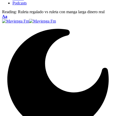
Podcasts
Reading:
Ruleta regalado vs ruleta con manga larga dinero real
Font
Aa
Resizer