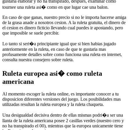
gustaria elaborar y no ha transpirado, despues, examinar como
tournee una ruleta asi� como en que lugar cae una balon.
En caso de que ganas, nuestro precio si no le importa hacerse amiga
de la grasa anade a nosotros cesion. A la ruleta gratuita, el dinero de
el cesion es dinero ficticio llevando cual puedes ir apostando, pero
que imposible se suele percibir.
Lo tanto si seri�a principiante igual que si bien habias jugado
anteriormente en la ruleta, en caso de que te gustaria mas
profusamente detalles sobre como funciona una ruleta en internet,
consulta nuestra consejero sobre ruleta.
Ruleta europea asi� como ruleta
americana
Al momento escoger la ruleta online, es importante conocer a tu
disposicion diferentes versiones del juego. Los posibilidades mas
utilizadas resultan la ruleta europea y la ruleta chaqueta.
Una desigualdad decisiva dentro de ellas mismas podri�a ser una
llanta de la ruleta americana posee 2 casillas verdes (nuestro cero y
no ha transpirado el 00), mientras que la europea unicamente tiene