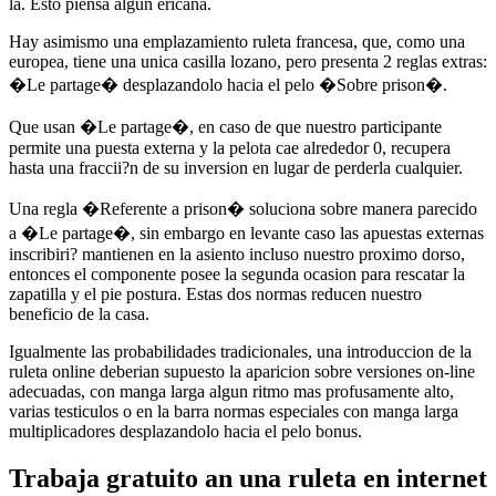
la. Esto piensa algun ericana.
Hay asimismo una emplazamiento ruleta francesa, que, como una
europea, tiene una unica casilla lozano, pero presenta 2 reglas extras:
�Le partage� desplazandolo hacia el pelo �Sobre prison�.
Que usan �Le partage�, en caso de que nuestro participante
permite una puesta externa y la pelota cae alrededor 0, recupera
hasta una fraccii?n de su inversion en lugar de perderla cualquier.
Una regla �Referente a prison� soluciona sobre manera parecido
a �Le partage�, sin embargo en levante caso las apuestas externas
inscribiri? mantienen en la asiento incluso nuestro proximo dorso,
entonces el componente posee la segunda ocasion para rescatar la
zapatilla y el pie postura. Estas dos normas reducen nuestro
beneficio de la casa.
Igualmente las probabilidades tradicionales, una introduccion de la
ruleta online deberian supuesto la aparicion sobre versiones on-line
adecuadas, con manga larga algun ritmo mas profusamente alto,
varias testiculos o en la barra normas especiales con manga larga
multiplicadores desplazandolo hacia el pelo bonus.
Trabaja gratuito an una ruleta en internet