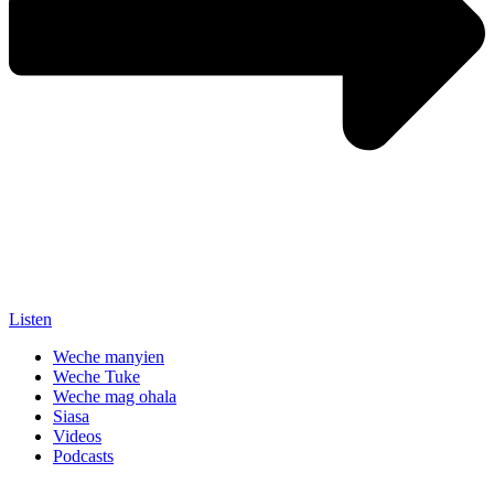
Listen
Weche manyien
Weche Tuke
Weche mag ohala
Siasa
Videos
Podcasts