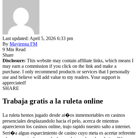
Last updated: April 5, 2026 6:33 pm
By
Mayienga FM
9 Min Read
Share
Disclosure:
This website may contain affiliate links, which means I
may earn a commission if you click on the link and make a
purchase. I only recommend products or services that I personally
use and believe will add value to my readers. Your support is
appreciated!
SHARE
Trabaja gratis a la ruleta online
La ruleta hemos jugado desde ai�os inmemoriables en casinos
presenciales desplazandolo hacia el pelo, acerca de mientras
aparecieron los casinos online, trajo rapido nuestro salto a internet.
Seri�a algun esparcimiento de casino cuyo meta es acertar referente