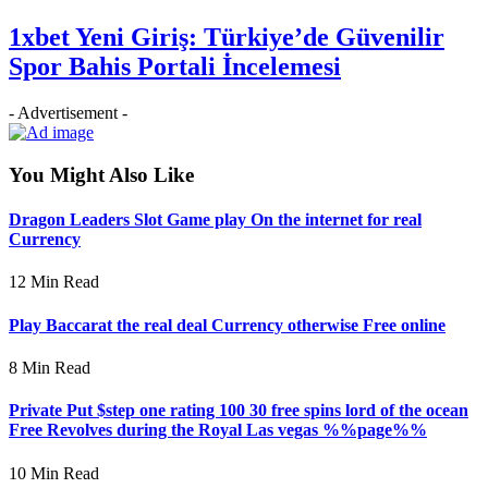
1xbet Yeni Giriş: Türkiye’de Güvenilir
Spor Bahis Portali İncelemesi
- Advertisement -
You Might Also Like
Dragon Leaders Slot Game play On the internet for real
Currency
12 Min Read
Play Baccarat the real deal Currency otherwise Free online
8 Min Read
Private Put $step one rating 100 30 free spins lord of the ocean
Free Revolves during the Royal Las vegas %%page%%
10 Min Read