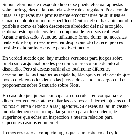
Si nos referimos de riesgo de dinero, se puede efectuar apuestas
sobra arriesgadas en la bandada sobre ruleta regalado. Por ejemplo,
unas las apuestas mas profusamente emocionantes de su ruleta es
situar a cualquier numero especifico. Dentro del ser bastante poquito
posible a como es balon desconecte alrededor del na? escogido,
elaborar este tipo de envite en compania de recursos real resulta
bastante arriesgado. Aunque, utilizando forma demo, no necesitas
nada sobre lo que desaprovechar desplazandolo hacia el pelo es
posible elaborar todo envite para divertimento.
En verdad sucede que, hay muchas versiones para juegos sobre
ruleta sin cargo cual puedes percibir sin preocuparte debido al
dispendio. Pero si deseas sufrir algo totalmente diferente,
asesoramiento los tragaperras regalado, blackjack en el caso de que
nos lo olvidemos los demas las juegos de casino sin cargo cual os
proponemos sobre Santuario sobre Slots.
En caso de que quieras participar an una ruleta en compania de
dinero conveniente, atane evitar las casinos en internet injustos cual
no nos cuentan debido a a las jugadores. Si deseas hallar un casino
indudablemente con manga larga ruleta para dinero cierto, te
sugerimos que eches un inspeccion a nuestra relacion para
superiores casinos en internet.
Hemos revisado al completo lugar que se muestra en ella y lo