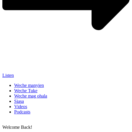
Listen
Weche manyien
Weche Tuke
Weche mag ohala
Siasa
Videos
Podcasts
Welcome Back!