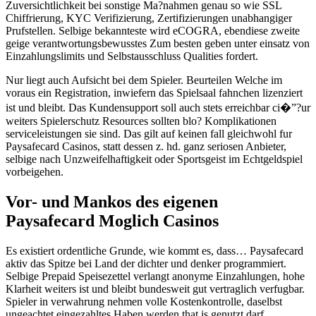
Zuversichtlichkeit bei sonstige Ma?nahmen genau so wie SSL
Chiffrierung, KYC Verifizierung, Zertifizierungen unabhangiger
Prufstellen. Selbige bekannteste wird eCOGRA, ebendiese zweite
geige verantwortungsbewusstes Zum besten geben unter einsatz von
Einzahlungslimits und Selbstausschluss Qualities fordert.
Nur liegt auch Aufsicht bei dem Spieler. Beurteilen Welche im
voraus ein Registration, inwiefern das Spielsaal fahnchen lizenziert
ist und bleibt. Das Kundensupport soll auch stets erreichbar ci�”?ur
weiters Spielerschutz Resources sollten blo? Komplikationen
serviceleistungen sie sind. Das gilt auf keinen fall gleichwohl fur
Paysafecard Casinos, statt dessen z. hd. ganz seriosen Anbieter,
selbige nach Unzweifelhaftigkeit oder Sportsgeist im Echtgeldspiel
vorbeigehen.
Vor- und Mankos des eigenen
Paysafecard Moglich Casinos
Es existiert ordentliche Grunde, wie kommt es, dass… Paysafecard
aktiv das Spitze bei Land der dichter und denker programmiert.
Selbige Prepaid Speisezettel verlangt anonyme Einzahlungen, hohe
Klarheit weiters ist und bleibt bundesweit gut vertraglich verfugbar.
Spieler in verwahrung nehmen volle Kostenkontrolle, daselbst
ungeachtet eingezahltes Haben werden that is genutzt darf.