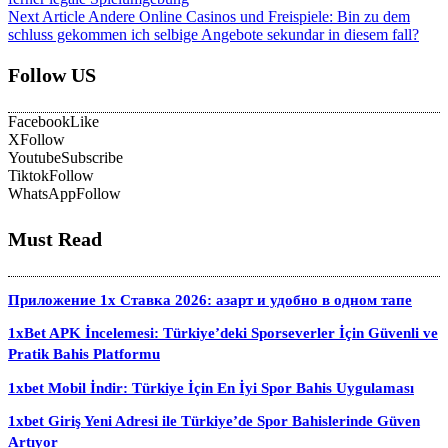
Next Article
Andere Online Casinos und Freispiele: Bin zu dem
schluss gekommen ich selbige Angebote sekundar in diesem fall?
Follow US
Facebook
Like
X
Follow
Youtube
Subscribe
Tiktok
Follow
WhatsApp
Follow
Must Read
Приложение 1x Ставка 2026: азарт и удобно в одном тапе
1xBet APK İncelemesi: Türkiye’deki Sporseverler İçin Güvenli ve
Pratik Bahis Platformu
1xbet Mobil İndir: Türkiye İçin En İyi Spor Bahis Uygulaması
1xbet Giriş Yeni Adresi ile Türkiye’de Spor Bahislerinde Güven
Artıyor