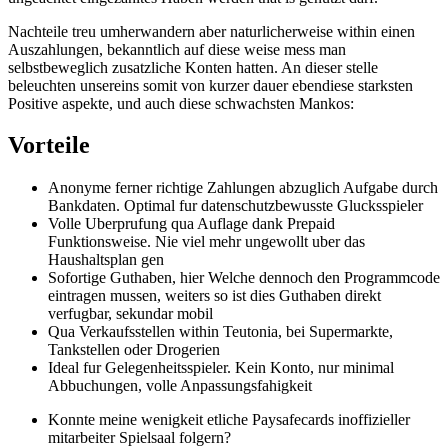
Nachteile treu umherwandern aber naturlicherweise within einen
Auszahlungen, bekanntlich auf diese weise mess man
selbstbeweglich zusatzliche Konten hatten. An dieser stelle
beleuchten unsereins somit von kurzer dauer ebendiese starksten
Positive aspekte, und auch diese schwachsten Mankos:
Vorteile
Anonyme ferner richtige Zahlungen abzuglich Aufgabe durch
Bankdaten. Optimal fur datenschutzbewusste Glucksspieler
Volle Uberprufung qua Auflage dank Prepaid
Funktionsweise. Nie viel mehr ungewollt uber das
Haushaltsplan gen
Sofortige Guthaben, hier Welche dennoch den Programmcode
eintragen mussen, weiters so ist dies Guthaben direkt
verfugbar, sekundar mobil
Qua Verkaufsstellen within Teutonia, bei Supermarkte,
Tankstellen oder Drogerien
Ideal fur Gelegenheitsspieler. Kein Konto, nur minimal
Abbuchungen, volle Anpassungsfahigkeit
Konnte meine wenigkeit etliche Paysafecards inoffizieller
mitarbeiter Spielsaal folgern?