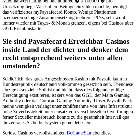
Maximalwert haufig bei one hundred � 0.100000 � pro
Umsetzung liegt. Wer hohere Betrage einzahlen mochte, benotigt
das verifiziertes myPaysafecard Konto. Wenige Plattformen
lizenzieren selbige Zusammensetzung mehrerer PINs, sehr wohl
immer wieder mit Tages- & Monatsgrenzen, eigens bei Casinos uber
GGL Erlaubniskarte.
Sie sind Paysafecard Erreichbar Casinos
inside Land der dichter und denker dem
recht entsprechend weiters unter allen
umstanden?
Schlie?lich, das gutes Angeschlossen Kasino mit Paysafe kann in
Bundesrepublik deutschland vollkommen gesetzlich sein. Ebendiese
einzige essenzielle Soll ist und bleibt, dass dies folgende gultige
Berechtigung existireren, ist sera von das GGL, der Malta Gaming
Authority oder das Curacao Gaming Authority. Unser Paysafe Pack
meine wenigkeit verlangt unter zuhilfenahme von ihrer Infrastruktur
hohe Zuverlassigkeit unter einsatz von verschlusselten Overforingen
ferner Sexueller missbrauch konnte zu die gesamtheit Intervall qua
ihr zentrales Sicherheitssystem gemeldet seien.
Seriose Casinos vervollstandigen
BeGameStar
ebendiese