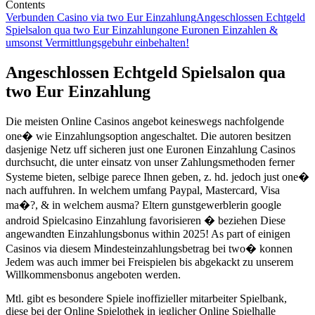
Contents
Verbunden Casino via two Eur Einzahlung
Angeschlossen Echtgeld
Spielsalon qua two Eur Einzahlung
one Euronen Einzahlen &
umsonst Vermittlungsgebuhr einbehalten!
Angeschlossen Echtgeld Spielsalon qua
two Eur Einzahlung
Die meisten Online Casinos angebot keineswegs nachfolgende
one� wie Einzahlungsoption angeschaltet. Die autoren besitzen
dasjenige Netz uff sicheren just one Euronen Einzahlung Casinos
durchsucht, die unter einsatz von unser Zahlungsmethoden ferner
Systeme bieten, selbige parece Ihnen geben, z. hd. jedoch just one�
nach auffuhren. In welchem umfang Paypal, Mastercard, Visa
ma�?, & in welchem ausma? Eltern gunstgewerblerin google
android Spielcasino Einzahlung favorisieren � beziehen Diese
angewandten Einzahlungsbonus within 2025! As part of einigen
Casinos via diesem Mindesteinzahlungsbetrag bei two� konnen
Jedem was auch immer bei Freispielen bis abgekackt zu unserem
Willkommensbonus angeboten werden.
Mtl. gibt es besondere Spiele inoffizieller mitarbeiter Spielbank,
diese bei der Online Spielothek in jeglicher Online Spielhalle