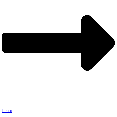
Listen