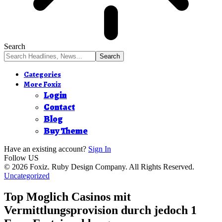
Search
Categories
More Foxiz
Login
Contact
Blog
Buy Theme
Have an existing account?
Sign In
Follow US
© 2026 Foxiz. Ruby Design Company. All Rights Reserved.
Uncategorized
Top Moglich Casinos mit
Vermittlungsprovision durch jedoch 1