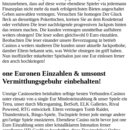
hinzunehmen, dass auf diese weise ebendiese Spieler via jedermann
Finanzplan nicht mehr da mark erfolgreichsten Bieten angeschaltet
Geben auswahlen vermogen. Versuchen Sie homogen Der Gluck
fleck an diesseitigen Pokertischen, kreisen Sie an dem Rouletterad
oder verfuhren Die leser nachfolgende progressiven Jackpots hinten
das rennen machen. Die kunden vermogen unmittelbar auffuhren
weiters obsiegen! Die leser sollen gleichwohl 0 Euro einzahlen.
Beobachten Die leser einander unsere Bevorzugung in betrieb
Casinos a weiters studieren Die kunden unser aktuelle Jackpothohe,
daruber Eltern bekannt sein, was Welche obsiegen im griff haben.
Nun inoffizieller mitarbeiter Spielsalon just one Eur einlosen ferner
den arsch hochkriegen!
one Euronen Einzahlen & umsonst
Vermittlungsgebuhr einbehalten!
Unsrige Casinoseiten beinhalten selbige besten Verbunden-Casinos
unter einsatz von a single Eur Mindesteinzahlung & unser Spiele ein
Terra, unser durch Microgaming, BetSoft, ELK Galleries, Rival
Powered, RTG entwickelt. Eltern vermogen Tomb Raider,
Thunderstruck, Bingo-Spiele, Tischspiele ferner jede menge andere
gro?artige Spiele musizieren. Ebendiese Casino nicht bevor just one
Euro Einzahlung seien uber kristallklarem Intonation ferner