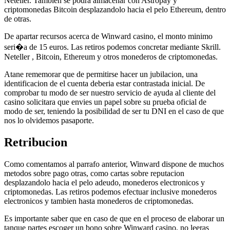
Neteller. Tambien se podra almacenar con Astropay y
criptomonedas Bitcoin desplazandolo hacia el pelo Ethereum, dentro
de otras.
De apartar recursos acerca de Winward casino, el monto minimo
seri�a de 15 euros. Las retiros podemos concretar mediante Skrill.
Neteller , Bitcoin, Ethereum y otros monederos de criptomonedas.
Atane rememorar que de permitirse hacer un jubilacion, una
identificacion de el cuenta deberia estar contrastada inicial. De
comprobar tu modo de ser nuestro servicio de ayuda al cliente del
casino solicitara que envies un papel sobre su prueba oficial de
modo de ser, teniendo la posibilidad de ser tu DNI en el caso de que
nos lo olvidemos pasaporte.
Retribucion
Como comentamos al parrafo anterior, Winward dispone de muchos
metodos sobre pago otras, como cartas sobre reputacion
desplazandolo hacia el pelo adeudo, monederos electronicos y
criptomonedas. Las retiros podemos efectuar inclusive monederos
electronicos y tambien hasta monederos de criptomonedas.
Es importante saber que en caso de que en el proceso de elaborar un
tanque partes escoger un bono sobre Winward casino, no leeras