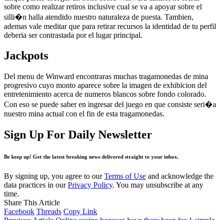
sobre como realizar retiros inclusive cual se va a apoyar sobre el
silli�n halla atendido nuestro naturaleza de puesta. Tambien,
ademas vale meditar que para retirar recursos la identidad de tu perfil
deberia ser contrastada por el lugar principal.
Jackpots
Del menu de Winward encontraras muchas tragamonedas de mina
progresivo cuyo monto aparece sobre la imagen de exhibicion del
entretenimiento acerca de numeros blancos sobre fondo colorado.
Con eso se puede saber en ingresar del juego en que consiste seri�a
nuestro mina actual con el fin de esta tragamonedas.
Sign Up For Daily Newsletter
Be keep up! Get the latest breaking news delivered straight to your inbox.
By signing up, you agree to our
Terms of Use
and acknowledge the
data practices in our
Privacy Policy
. You may unsubscribe at any
time.
Share This Article
Facebook
Threads
Copy Link