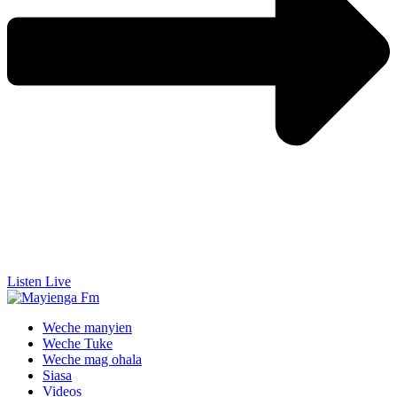
Listen Live
Weche manyien
Weche Tuke
Weche mag ohala
Siasa
Videos