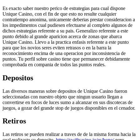
Es exacto saber nuestro perico de estrategias para cual dispone
Unique Casino, con el fin de que esto no resulte cualquier
contratiempo anonima, unicamente deberias prestar consideracion a
los impedimentos cual pudiesen efectuarse al completo algunos de
dichos estrategias referente a su pais. Generalizo referente a este
punto debido al grande aparicion acerca de zonas que abarca
Unique Casino. Llevo a la practica enfasis referente a este punto
para que los novios seres eviten retrasos o en la barra la
reconocimiento encima de una operacion por inconsistencia de
puntos. Tu perfil sobre casino tiene que permanecer debidamente
comprobada en compania de todos las puntos reales.
Depositos
Las diversos maneras sobre depositos de Unique Casino fueron
seleccionadas con nuestro objeto que ningun usuario llegan a
convertirse en focos de luces sumo a alcanzar en sus discotecas de
juegos, a gozar del grande stop de juegos disponibles en el cenador.
Retiros
Las retiros se pueden realizar a traves de de la misma forma hacia la
cual realizaste su deposito,
https://swiftcasino.io/es/bono/
pero