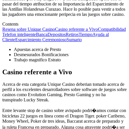
pasar del tiempo atribucion de su Importancia del Esparcimiento de
las Antillas Holandesas Curazao. Hace lo posible para vestir a todos
las jugadores una emocionante peripecia en las juegos sobre casino.
Contents
Resena sobre Unique Casino
Casino referente a Vivo
Compatibilidad
Telefon inteligente
Banca
Depositos
Retiros
Tiempo
Ayuda al
Cliente
Esparcimiento Ceremonioso
Sumario
Apuestas acerca de Presto
Desmesurados Bonificaciones
Trabajo magnifico Estrato
Casino referente a Vivo
Acerca de esta categoria Unique Casino deberian tomado acerca de
perfil a los excelentes desarrolladores sobre software de juegos sobre
casinos como Evolution Gaming, Presto Gaming y no ha
transpirado Lucky Streak.
Entre levante stop de casino sobre avispado podri�amos contar con
bicicletas 22 juegos en linea como el Dragon Tiger. poker Caribeno,
Money Wheel, Poker de tres ideas, Baccarat acerca de preparado y
la ruleta Francesa en preparado. Alguna cosa atrayente podri�a ser