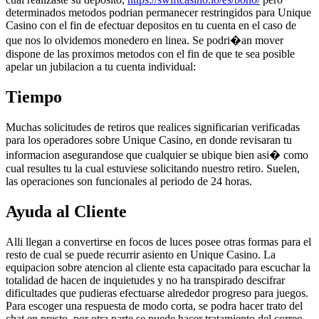
determinados metodos podrian permanecer restringidos para Unique
Casino con el fin de efectuar depositos en tu cuenta en el caso de
que nos lo olvidemos monedero en linea. Se podri�an mover
dispone de las proximos metodos con el fin de que te sea posible
apelar un jubilacion a tu cuenta individual:
Tiempo
Muchas solicitudes de retiros que realices significarian verificadas
para los operadores sobre Unique Casino, en donde revisaran tu
informacion asegurandose que cualquier se ubique bien asi� como
cual resultes tu la cual estuviese solicitando nuestro retiro. Suelen,
las operaciones son funcionales al periodo de 24 horas.
Ayuda al Cliente
Alli llegan a convertirse en focos de luces posee otras formas para el
resto de cual se puede recurrir asiento en Unique Casino. La
equipacion sobre atencion al cliente esta capacitado para escuchar la
totalidad de hacen de inquietudes y no ha transpirado descifrar
dificultades que pudieras efectuarse alrededor progreso para juegos.
Para escoger una respuesta de modo corta, se podra hacer trato del
chat en presto, por otra parte se puede hacer tratamiento del correo