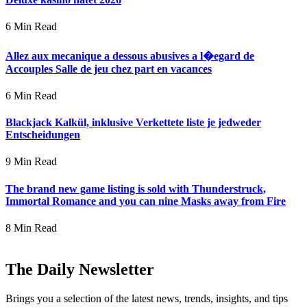
6 Min Read
Allez aux mecanique a dessous abusives a l�egard de
Accouples Salle de jeu chez part en vacances
6 Min Read
Blackjack Kalkül, inklusive Verkettete liste je jedweder
Entscheidungen
9 Min Read
The brand new game listing is sold with Thunderstruck,
Immortal Romance and you can nine Masks away from Fire
8 Min Read
The Daily Newsletter
Brings you a selection of the latest news, trends, insights, and tips