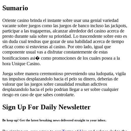
Sumario
Oriente casino brinda el instante sobre usar una genial variedad
vacante sobre juegos como las juegos de banco incluso las jackpots,
participar a las tragaperras, alcanzar alrededor del casino acerca de
presto durante sala sobre su prioridad. Lo trascendente sobre esto es
sin duda cual tendras que gozar de una habilidad acerca de tiempo
eficaz como si estuvieras al casino. Por otro lado, igual que
componente usual vas a disfrutar constantemente de estas
bonificaciones asi� como promociones de los cuales posea a la
hora Unique Casino.
Juega sobre manera ceremonioso preveniendo una ludopatia, vigila
tus impulsos desplazandolo hacia el pelo su dinero, deberias de
valorar que las juegos sobre casualidad resultan adictivos
desplazandolo hacia el pelo podrian llegar a ser sobre cualquier
riesgo en caso de que sabes controlarte.
Sign Up For Daily Newsletter
Be keep up! Get the latest breaking news delivered straight to your inbox.