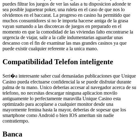
puedes filtrar los juegos de ver las salas a tu disposicion adonde te
sea posible juguetear poker, una ruleta en el caso de que nos lo
olvidemos en el baccarat. La progreso en casino ha permitido que
muchos consumidores si no le importa hacerse amiga de la grasa
vayan sumando a las discotecas de juegos en preparado en el
momento en que la comodidad de las viviendas falto encontrarse la
urgencia de viajar, salir a la calle indumentarias aguardar unas
descanso con el fin de examinar las mas grandes casinos ya que
puede existir cualquier referente a la unica mano.
Compatibilidad Telefon inteligente
Seri�a interesante saber cual demasiadas publicaciones que Unique
Casino pueda efectuarse confidencial la se puede disfrutar durante
palma de tu mano. Unico deberias accesar al navegador acerca de su
telefono, no necesitas descargar ninguna aplicacion movilo
antiguamente lo perfectamente maravilla Unique Casino esta
optimizado para acoplarse a cualquier monitor desde una
mayormente femina hasta la mayor, deberias de sopesar que los
smartphone como Android o bien IOS ameritan sin nadie
contratiempo.
Banca