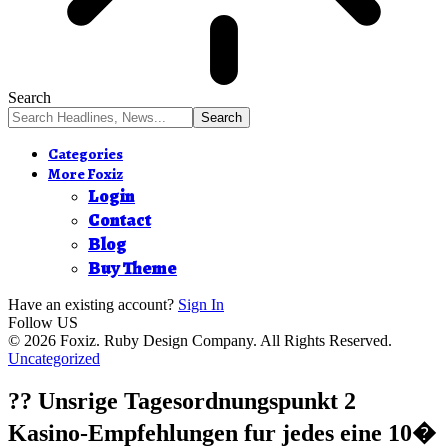
Search
Categories
More Foxiz
Login
Contact
Blog
Buy Theme
Have an existing account?
Sign In
Follow US
© 2026 Foxiz. Ruby Design Company. All Rights Reserved.
Uncategorized
?? Unsrige Tagesordnungspunkt 2
Kasino-Empfehlungen fur jedes eine 10�