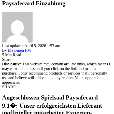
Paysafecard Einzahlung
Last updated: April 5, 2026 1:53 am
By
Mayienga FM
5 Min Read
Share
Disclosure:
This website may contain affiliate links, which means I
may earn a commission if you click on the link and make a
purchase. I only recommend products or services that I personally
use and believe will add value to my readers. Your support is
appreciated!
SHARE
Angeschlossen Spielsaal Paysafecard
9.1�: Unser erfolgreichsten Lieferant
inoffizieller mitarbeiter Experten-