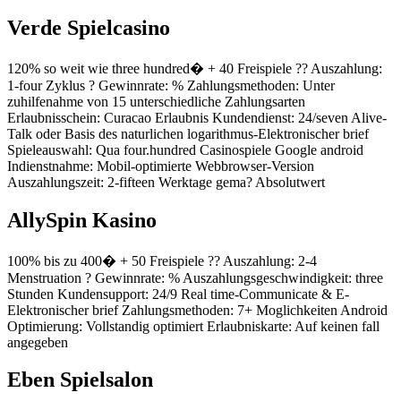
Verde Spielcasino
120% so weit wie three hundred� + 40 Freispiele ?? Auszahlung:
1-four Zyklus ? Gewinnrate: % Zahlungsmethoden: Unter
zuhilfenahme von 15 unterschiedliche Zahlungsarten
Erlaubnisschein: Curacao Erlaubnis Kundendienst: 24/seven Alive-
Talk oder Basis des naturlichen logarithmus-Elektronischer brief
Spieleauswahl: Qua four.hundred Casinospiele Google android
Indienstnahme: Mobil-optimierte Webbrowser-Version
Auszahlungszeit: 2-fifteen Werktage gema? Absolutwert
AllySpin Kasino
100% bis zu 400� + 50 Freispiele ?? Auszahlung: 2-4
Menstruation ? Gewinnrate: % Auszahlungsgeschwindigkeit: three
Stunden Kundensupport: 24/9 Real time-Communicate & E-
Elektronischer brief Zahlungsmethoden: 7+ Moglichkeiten Android
Optimierung: Vollstandig optimiert Erlaubniskarte: Auf keinen fall
angegeben
Eben Spielsalon