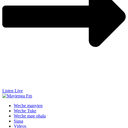
Listen Live
Weche manyien
Weche Tuke
Weche mag ohala
Siasa
Videos