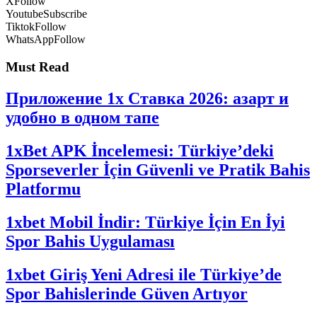
X
Follow
Youtube
Subscribe
Tiktok
Follow
WhatsApp
Follow
Must Read
Приложение 1x Ставка 2026: азарт и
удобно в одном тапе
1xBet APK İncelemesi: Türkiye’deki
Sporseverler İçin Güvenli ve Pratik Bahis
Platformu
1xbet Mobil İndir: Türkiye İçin En İyi
Spor Bahis Uygulaması
1xbet Giriş Yeni Adresi ile Türkiye’de
Spor Bahislerinde Güven Artıyor