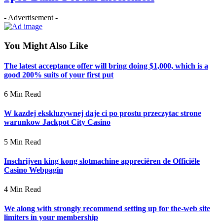
- Advertisement -
You Might Also Like
The latest acceptance offer will bring doing $1,000, which is a
good 200% suits of your first put
6 Min Read
W kazdej ekskluzywnej daje ci po prostu przeczytac strone
warunkow Jackpot City Casino
5 Min Read
Inschrijven king kong slotmachine appreciëren de Officiële
Casino Webpagin
4 Min Read
We along with strongly recommend setting up for the-web site
limiters in your membership