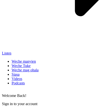
Listen
Weche manyien
Weche Tuke
Weche mag ohala
Siasa
Videos
Podcasts
Welcome Back!
Sign in to your account