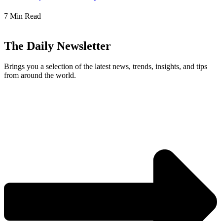
7 Min Read
The Daily Newsletter
Brings you a selection of the latest news, trends, insights, and tips
from around the world.