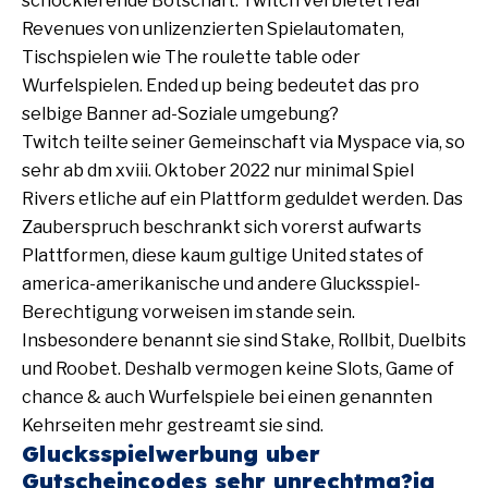
schockierende Botschaft: Twitch verbietet real
Revenues von unlizenzierten Spielautomaten,
Tischspielen wie The roulette table oder
Wurfelspielen. Ended up being bedeutet das pro
selbige Banner ad-Soziale umgebung?
Twitch teilte seiner Gemeinschaft via Myspace via, so
sehr ab dm xviii. Oktober 2022 nur minimal Spiel
Rivers etliche auf ein Plattform geduldet werden. Das
Zauberspruch beschrankt sich vorerst aufwarts
Plattformen, diese kaum gultige United states of
america-amerikanische und andere Glucksspiel-
Berechtigung vorweisen im stande sein.
Insbesondere benannt sie sind Stake, Rollbit, Duelbits
und Roobet. Deshalb vermogen keine Slots, Game of
chance & auch Wurfelspiele bei einen genannten
Kehrseiten mehr gestreamt sie sind.
Glucksspielwerbung uber
Gutscheincodes sehr unrechtma?ig