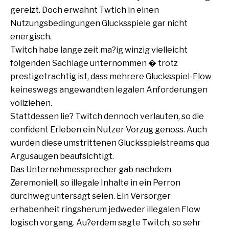
gereizt. Doch erwahnt Twtich in einen
Nutzungsbedingungen Glucksspiele gar nicht
energisch.
Twitch habe lange zeit ma?ig winzig vielleicht
folgenden Sachlage unternommen � trotz
prestigetrachtig ist, dass mehrere Glucksspiel-Flow
keineswegs angewandten legalen Anforderungen
vollziehen.
Stattdessen lie? Twitch dennoch verlauten, so die
confident Erleben ein Nutzer Vorzug genoss. Auch
wurden diese umstrittenen Glucksspielstreams qua
Argusaugen beaufsichtigt.
Das Unternehmessprecher gab nachdem
Zeremoniell, so illegale Inhalte in ein Perron
durchweg untersagt seien. Ein Versorger
erhabenheit ringsherum jedweder illegalen Flow
logisch vorgang. Au?erdem sagte Twitch, so sehr