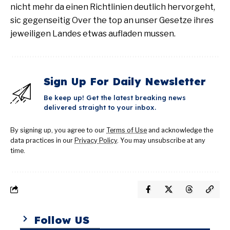
nicht mehr da einen Richtlinien deutlich hervorgeht,
sic gegenseitig Over the top an unser Gesetze ihres
jeweiligen Landes etwas aufladen mussen.
Sign Up For Daily Newsletter
Be keep up! Get the latest breaking news
delivered straight to your inbox.
By signing up, you agree to our
Terms of Use
and acknowledge the
data practices in our
Privacy Policy
. You may unsubscribe at any
time.
Follow US