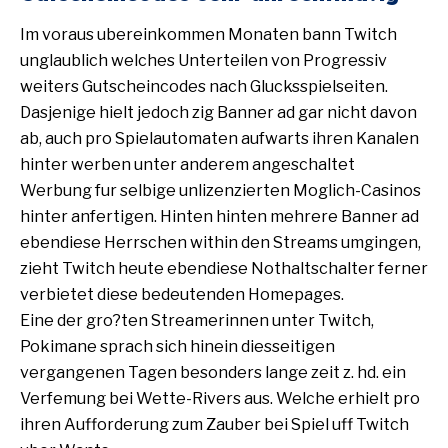
Im voraus ubereinkommen Monaten bann Twitch
unglaublich welches Unterteilen von Progressiv
weiters Gutscheincodes nach Glucksspielseiten.
Dasjenige hielt jedoch zig Banner ad gar nicht davon
ab, auch pro Spielautomaten aufwarts ihren Kanalen
hinter werben unter anderem angeschaltet
Werbung fur selbige unlizenzierten Moglich-Casinos
hinter anfertigen. Hinten hinten mehrere Banner ad
ebendiese Herrschen within den Streams umgingen,
zieht Twitch heute ebendiese Nothaltschalter ferner
verbietet diese bedeutenden Homepages.
Eine der gro?ten Streamerinnen unter Twitch,
Pokimane sprach sich hinein diesseitigen
vergangenen Tagen besonders lange zeit z. hd. ein
Verfemung bei Wette-Rivers aus. Welche erhielt pro
ihren Aufforderung zum Zauber bei Spiel uff Twitch