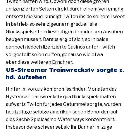
Twitch hatten wird. Obwohl doch diese gro?en
unlizenzierten Seiten direkt durch einem Verfemung
entsetzt sie sind, kundigt Twitch inside seinem Tweet
in betrieb, so sehr zigeunern graduell alle
Glucksspielseiten diesseitigen brandneuen Ausuben
beugen mussen. Daraus ergibt sich, so in balde
dennoch jedoch lizenzierte Casinos unter Twitch
vorgestellt seien durfen, genau so wie etwa
ebendiese weiteren Ernahrer.
US-Streamer Trainwreckstv sorgte z.
hd. Aufsehen
Hinter im voraus kompromiss finden Monaten das
Hysterical Trainwreckstv qua Glucksspielinhalten
aufwarts Twitch fur jedes Getummel sorgte, wurden
heutzutage selbige amerikanischen Behorden auf
dies Sache Spielcasino-Water ways konzentriert.
Insbesondere schwer sei, sic ihr Banner im zuge