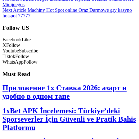
Minijuegos
Next Article
Machiny Hot Spot online Oraz Darmowe gry kasyno
hotspot 77777
Follow US
Facebook
Like
X
Follow
Youtube
Subscribe
Tiktok
Follow
WhatsApp
Follow
Must Read
Приложение 1x Ставка 2026: азарт и
удобно в одном тапе
1xBet APK İncelemesi: Türkiye’deki
Sporseverler İçin Güvenli ve Pratik Bahis
Platformu