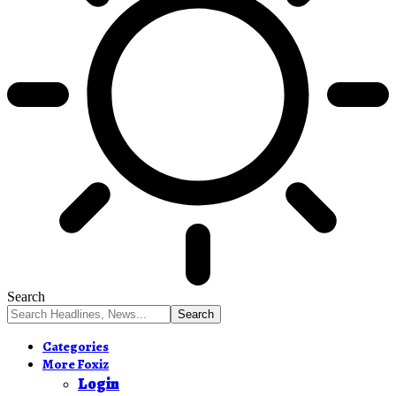
Search
Categories
More Foxiz
Login