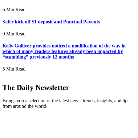
6 Min Read
Safer kick off $1 deposit and Punctual Payouts
9 Min Read
Kelly Gulliver provides noticed a modification of the way in
which of many readers features already been impacted by
“scambling” previously 12 months
5 Min Read
The Daily Newsletter
Brings you a selection of the latest news, trends, insights, and tips
from around the world.