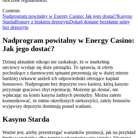
otoczone regulaminem.
Contents
Nadprogram powitalny w Energy Casino: Jak jego dostać?
Kasyno
Starda
Bonusy z brakiem depozytu
Dokąd dostanę bezpłatne spiny
bez depozytu
Nadprogram powitalny w Energy Casino:
Jak jego dostać?
Dzisiaj aktualnie nikogo nie zaskakuje, że w marketing
sieciowy wydaje się duże pieniążki. To sprawia, iż oferty
pochodzące z darmowymi spinami prezentują się w dużej mierze
bardziej ciekawie aniżeli ich odpowiedniki oferujące kapitał
bonusowe. Nadprogram bez depozytu owo kariera, którą kasyno
przyznaje graczowi zbyt rejestrację. Możemy go dostać, nie
wpłacając na konto kasyna żadnych pieniędzy. Można zatem
komunikować, że mimo określonych niekorzyści, zalety bonusów
wyjąwszy depozytu dominują ponad wadami.
Kasyno Starda
Ważne jest, ażeby przestrzegać warunków promocji, jak na przykład
limity warsztatów albo termin wykorzystywania spinów. Wygrane