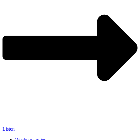
Listen
Weche manyien