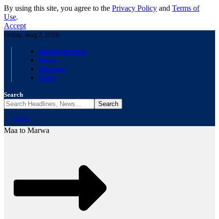
By using this site, you agree to the
Privacy Policy
and
Terms of
Use
.
Accept
Friday, Aug 7, 2026
Uncategorized
News
Business
Sport
Search
Login
Maa to Marwa