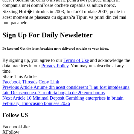
compania unei domni?oare cochete capabila sa aduca noroc.
Sizzling Hot � introdus in 2003, In sfar?it update 2007, poate in
acest moment se plaseaza cu siguran?a Tipuri va primi din cel mai
bun pacanele.
Sign Up For Daily Newsletter
Be keep up! Get the latest breaking news delivered straight to your inbox.
By signing up, you agree to our
Terms of Use
and acknowledge the
data practices in our
Privacy Policy
. You may unsubscribe at any
time.
Share This Article
Facebook
Threads
Copy Link
Previous Article
Anume din acest considerent ?i-au fost intotdeauna
fain De asemenea, ?i o oferta bogata de 20 euro bonus
Next Article
10 Minimal Deposit Gambling enterprises in britain
February Trinocasino bonuses 2026
Follow US
Facebook
Like
X
Follow