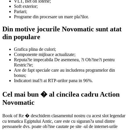
VLT, Bet on loterie;
Soft exterior;
Pariari;
Programe din procesare un mare pla?ilor.
Din motive jocurile Novomatic sunt atat
din populare
Grafica plina de culori;
Componente mijloace actualizate;
Reputa?ie impecabila De asemenea, ?i Ob?ine?i pentru
Restric?ie;
Are de fapt speciale care au includerea programelor din
bonus;
Indicatori inal?i ai RTP-urilor pana in 96%.
Cel mai bun � al cincilea cadru Action
Novomatic
Book of Re � deschidem clasamentul nostru cu acest slot legendar
cu tematica Egiptului Antic, care este cu siguran?a unul dintre
persoanele dvs. poate ob?ine cautate pe site -ul de internet-urile