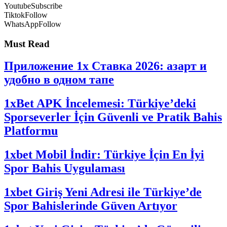
Youtube
Subscribe
Tiktok
Follow
WhatsApp
Follow
Must Read
Приложение 1x Ставка 2026: азарт и
удобно в одном тапе
1xBet APK İncelemesi: Türkiye’deki
Sporseverler İçin Güvenli ve Pratik Bahis
Platformu
1xbet Mobil İndir: Türkiye İçin En İyi
Spor Bahis Uygulaması
1xbet Giriş Yeni Adresi ile Türkiye’de
Spor Bahislerinde Güven Artıyor