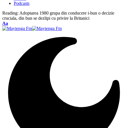
Podcasts
Reading:
Adoptarea 1980 grupa din conducere i-bun o decizie
cruciala, din bun se dezlipi cu privire la Britanici
Font
Aa
Resizer