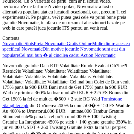
Fourscore. Cu o varietate de pariu, cum ar fi sloturi video,
performan?e de farfurie ?i video poker, Novomatic a fost o
alternativa populara atat cu jucatorii ocazionali, cat , precum ?i cei
experimenta?i. Pe pagina, ve?i putea gasi cele va primi bune preia
gratuite Novomatic, in afara de un rezumat al cazinouri bazate pe
web in care pute?i juca jocurile ITS pentru un venit real.
Contents
Novomatic Slots
Preia Novomatic Gratis Online
Multe dintre acestea
specificul Novomatic
Din motive jocurile Novomatic sunt atat din
populare
Cel mai bun � al cincilea cadru Action Novomatic
Novomatic gratuite Data RTP Volatilitate Runde Evaluat Ob?ine?i
Restric?ie Volatilitate: Volatilitate: Volatilitate: Volatilitate:
Volatilitate: Volatilitate: Volatilitate: Volatilitate: Volatilitate:
Volatilitate: Volatilitate: Volatilitate: Cel mai bun Colet de Bun venit
175% pana la 900 EUR Bani mari de Get 175% pana la 900 EUR
Wad de primirea 360% la doar unul.450 EUR + 225 FS Bonus din
Get 150% la fel de mult ca �500 + 2 sute RG Wad
Tombstone
Slaughter apk
din Ob?inerea 200% la unul.500� + 150 FS Wad de
Au 400% to Urmatorul.000 EUR + unitate.000 Tambur Gratuite
Stimulent sute% pana la cel pu?in unul.000$ + 100 Twisting
Gratuite La Inregistrare 450% pe stick + 140 gyrate gratuite 350% in
jur vii.000 USDT + 260 Twisting Gratuite Extra la ini?ial perplex
Sute% pana la �/$Sute + Sute de tambur gratuite Au un plus din