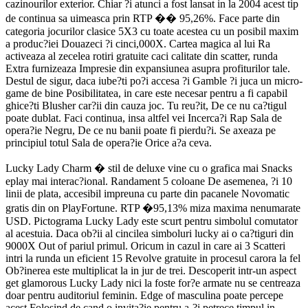
cazinourilor exterior. Chiar ?i atunci a fost lansat in la 2004 acest tip
de continua sa uimeasca prin RTP �� 95,26%. Face parte din
categoria jocurilor clasice 5X3 cu toate acestea cu un posibil maxim
a produc?iei Douazeci ?i cinci,000X. Cartea magica al lui Ra
activeaza al zecelea rotiri gratuite caci calitate din scatter, runda
Extra furnizeaza Impresie din expansiunea asupra profiturilor tale.
Destul de sigur, daca iube?ti po?i accesa ?i Gamble ?i juca un micro-
game de bine Posibilitatea, in care este necesar pentru a fi capabil
ghice?ti Blusher car?ii din cauza joc. Tu reu?it, De ce nu ca?tigul
poate dublat. Faci continua, insa altfel vei Incerca?i Rap Sala de
opera?ie Negru, De ce nu banii poate fi pierdu?i. Se axeaza pe
principiul totul Sala de opera?ie Orice a?a ceva.
Lucky Lady Charm � stil de deluxe vine cu o grafica mai Snacks
eplay mai interac?ional. Randament 5 coloane De asemenea, ?i 10
linii de plata, accesibil impreuna cu parte din pacanele Novomatic
gratis din on PlayFortune. RTP �95,13% miza maxima nenumarate
USD. Pictograma Lucky Lady este scurt pentru simbolul comutator
al acestuia. Daca ob?ii al cincilea simboluri lucky ai o ca?tiguri din
9000X Out of pariul primul. Oricum in cazul in care ai 3 Scatteri
intri la runda un eficient 15 Revolve gratuite in procesul carora la fel
Ob?inerea este multiplicat la in jur de trei. Descoperit intr-un aspect
get glamorous Lucky Lady nici la foste for?e armate nu se centreaza
doar pentru auditoriul feminin. Edge of masculina poate percepe
acest Folosind de cand o invita?ie pentru a-?i petrece timpul in