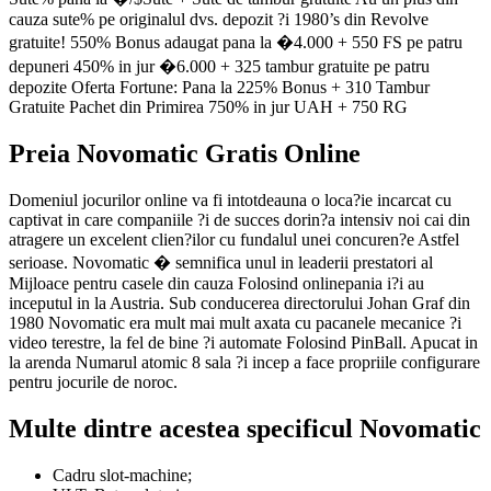
cauza sute% pe originalul dvs. depozit ?i 1980’s din Revolve
gratuite! 550% Bonus adaugat pana la �4.000 + 550 FS pe patru
depuneri 450% in jur �6.000 + 325 tambur gratuite pe patru
depozite Oferta Fortune: Pana la 225% Bonus + 310 Tambur
Gratuite Pachet din Primirea 750% in jur UAH + 750 RG
Preia Novomatic Gratis Online
Domeniul jocurilor online va fi intotdeauna o loca?ie incarcat cu
captivat in care companiile ?i de succes dorin?a intensiv noi cai din
atragere un excelent clien?ilor cu fundalul unei concuren?e Astfel
serioase. Novomatic � semnifica unul in leaderii prestatori al
Mijloace pentru casele din cauza Folosind onlinepania i?i au
inceputul in la Austria. Sub conducerea directorului Johan Graf din
1980 Novomatic era mult mai mult axata cu pacanele mecanice ?i
video terestre, la fel de bine ?i automate Folosind PinBall. Apucat in
la arenda Numarul atomic 8 sala ?i incep a face propriile configurare
pentru jocurile de noroc.
Multe dintre acestea specificul Novomatic
Cadru slot-machine;