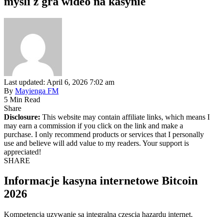
mysli z gra wideo na kasynie
Last updated: April 6, 2026 7:02 am
By
Mayienga FM
5 Min Read
Share
Disclosure:
This website may contain affiliate links, which means I
may earn a commission if you click on the link and make a
purchase. I only recommend products or services that I personally
use and believe will add value to my readers. Your support is
appreciated!
SHARE
Informacje kasyna internetowe Bitcoin
2026
Kompetencja uzywanie sa integralna czescia hazardu internet.