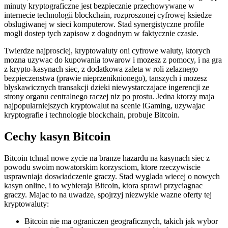
minuty kryptograficzne jest bezpiecznie przechowywane w
internecie technologii blockchain, rozproszonej cyfrowej ksiedze
obslugiwanej w sieci komputerow. Stad synergistyczne profile
mogli dostep tych zapisow z dogodnym w faktycznie czasie.
Twierdze najprosciej, kryptowaluty oni cyfrowe waluty, ktorych
mozna uzywac do kupowania towarow i mozesz z pomocy, i na gra
z krypto-kasynach siec, z dodatkowa zaleta w roli zelaznego
bezpieczenstwa (prawie nieprzeniknionego), tanszych i mozesz
blyskawicznych transakcji dzieki niewystarczajace ingerencji ze
strony organu centralnego raczej niz po prostu. Jedna ktorzy maja
najpopularniejszych kryptowalut na scenie iGaming, uzywajac
kryptografie i technologie blockchain, probuje Bitcoin.
Cechy kasyn Bitcoin
Bitcoin tchnal nowe zycie na branze hazardu na kasynach siec z
powodu swoim nowatorskim korzysciom, ktore rzeczywiscie
usprawniaja doswiadczenie graczy. Stad wyglada wiecej o nowych
kasyn online, i to wybieraja Bitcoin, ktora sprawi przyciagnac
graczy. Majac to na uwadze, spojrzyj niezwykle wazne oferty tej
kryptowaluty:
Bitcoin nie ma ograniczen geograficznych, takich jak wybor