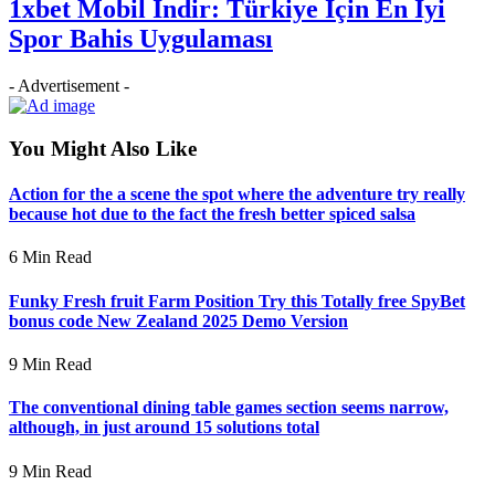
1xbet Mobil İndir: Türkiye İçin En İyi
Spor Bahis Uygulaması
- Advertisement -
You Might Also Like
Action for the a scene the spot where the adventure try really
because hot due to the fact the fresh better spiced salsa
6 Min Read
Funky Fresh fruit Farm Position Try this Totally free SpyBet
bonus code New Zealand 2025 Demo Version
9 Min Read
The conventional dining table games section seems narrow,
although, in just around 15 solutions total
9 Min Read