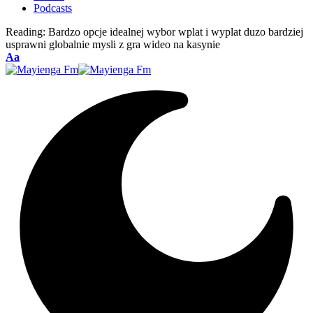
Podcasts
Reading:
Bardzo opcje idealnej wybor wplat i wyplat duzo bardziej
usprawni globalnie mysli z gra wideo na kasynie
Font
Aa
Resizer