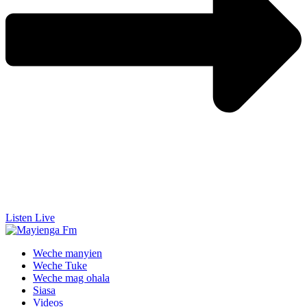
Listen Live
Weche manyien
Weche Tuke
Weche mag ohala
Siasa
Videos