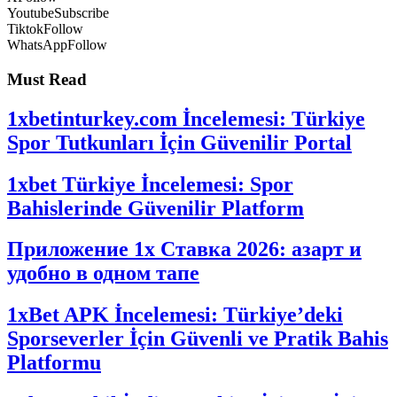
Youtube
Subscribe
Tiktok
Follow
WhatsApp
Follow
Must Read
1xbetinturkey.com İncelemesi: Türkiye
Spor Tutkunları İçin Güvenilir Portal
1xbet Türkiye İncelemesi: Spor
Bahislerinde Güvenilir Platform
Приложение 1x Ставка 2026: азарт и
удобно в одном тапе
1xBet APK İncelemesi: Türkiye’deki
Sporseverler İçin Güvenli ve Pratik Bahis
Platformu