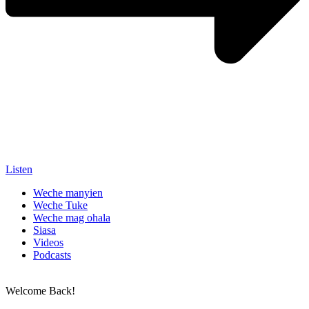
Listen
Weche manyien
Weche Tuke
Weche mag ohala
Siasa
Videos
Podcasts
Welcome Back!