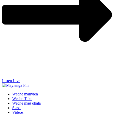
Listen Live
Weche manyien
Weche Tuke
Weche mag ohala
Siasa
Videos