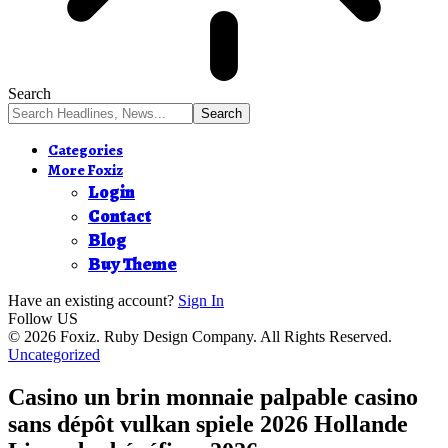
Search
Categories
More Foxiz
Login
Contact
Blog
Buy Theme
Have an existing account?
Sign In
Follow US
© 2026 Foxiz. Ruby Design Company. All Rights Reserved.
Uncategorized
Casino un brin monnaie palpable casino
sans dépôt vulkan spiele 2026 Hollande