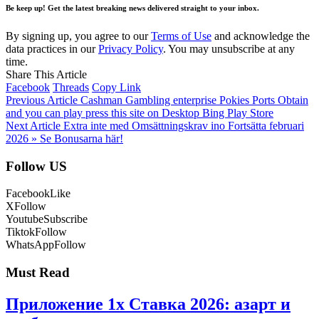
Be keep up! Get the latest breaking news delivered straight to your inbox.
By signing up, you agree to our
Terms of Use
and acknowledge the
data practices in our
Privacy Policy
. You may unsubscribe at any
time.
Share This Article
Facebook
Threads
Copy Link
Previous Article
Cashman Gambling enterprise Pokies Ports Obtain
and you can play press this site on Desktop Bing Play Store
Next Article
Extra inte med Omsättningskrav ino Fortsätta februari
2026 » Se Bonusarna här!
Follow US
Facebook
Like
X
Follow
Youtube
Subscribe
Tiktok
Follow
WhatsApp
Follow
Must Read
Приложение 1x Ставка 2026: азарт и