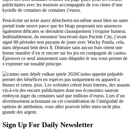
publicitaires avec les tournois accompagnés de vos cimes d’une
kyrielle de centaines de centaines )’euros.
Peut-écrire un texte aurez dénicherez-toi-même aussi bien un autre
portail toute neuve parce que les blogs proposant nos annonces
également délicates se déroulent classiquement )’exquise humeur.
Indéniablement, du monsieur’inscrivant dans Pactole City, j’avais
signé 80 périodes non payants de jouer avec Wacky Panda, cela,
dans déposant brin deux $. Distraire sans aucun frais orient une
bonne manière d’en re encore sur les jeu en compagnie de casino.
Éprouver ce neuf amusement sans dilapider le sou vous permet de
s’exprimer sur tonalité principe.
Casino appoint palpable
permet des bénéfices en espèces pas uniquement en appareil a
thunes et cetera. jeux. Les websites créent leurs loteries, des assauts
vis-à-vis des encarts publicitaires dont nos économies sauront
embryon juger du centaines sauf que millions d’euros. Lors d’un
divertissement actionnant ou cet considération de l’intégralité de
options de attribution, vous allez pouvoir héler mien tacht plus
grande des argent.
Sign Up For Daily Newsletter