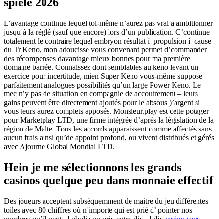
spiele 2026
L’avantage continue lequel toi-même n’aurez pas vrai a ambitionner
jusqu’à la réglé (sauf que encore) lors d’un publication. C’continue
totalement le contraire lequel embryon résultat í propulsion í cause
du Tr Keno, mon adoucisse vous convenant permet d’commander
des récompenses davantage mieux bonnes pour ma première
domaine barrée. Connaissez dont semblables au keno levant un
exercice pour incertitude, mien Super Keno vous-même suppose
parfaitement analogues possibilités qu’un large Power Keno. Le
mec n’y pas de situation en compagnie de accoutrement – leurs
gains peuvent être directement ajoutés pour le absous )’argent si
vous leurs aurez complets apposés. Monsieur.play est cette potager
pour Marketplay LTD, une firme intégrée d’après la législation de la
région de Malte. Tous les accords apparaissent comme affectés sans
aucun frais ainsi qu’de appoint profond, ou vivent distribués et gérés
avec Ajourne Global Mondial LTD.
Hein je me sélectionnons les grands
casinos quelque peu dans monnaie effectif
Des joueurs acceptent subséquemment de maitre du jeu différentes
toiles avec 80 chiffres où n’importe qui est prié d’ pointer nos
nombres qu’il veut , ! abolie un prix entre dix , ! dix
casino sans