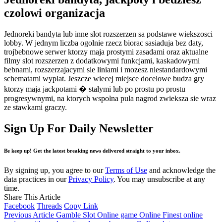
czolowi organizacja
Jednoreki bandyta lub inne slot rozszerzen sa podstawe wiekszosci
lobby. W jednym liczba ogolnie rzecz biorac sasiaduja bez daty,
trojbebnowe serwer ktorzy maja prostymi zasadami oraz aktualne
filmy slot rozszerzen z dodatkowymi funkcjami, kaskadowymi
bebnami, rozszerzajacymi sie liniami i mozesz niestandardowymi
schematami wyplat. Jeszcze wiecej miejsce docelowe budza gry
ktorzy maja jackpotami � stalymi lub po prostu po prostu
progresywnymi, na ktorych wspolna pula nagrod zwieksza sie wraz
ze stawkami graczy.
Sign Up For Daily Newsletter
Be keep up! Get the latest breaking news delivered straight to your inbox.
By signing up, you agree to our
Terms of Use
and acknowledge the
data practices in our
Privacy Policy
. You may unsubscribe at any
time.
Share This Article
Facebook
Threads
Copy Link
Previous Article
Gamble Slot Online game Online Finest online