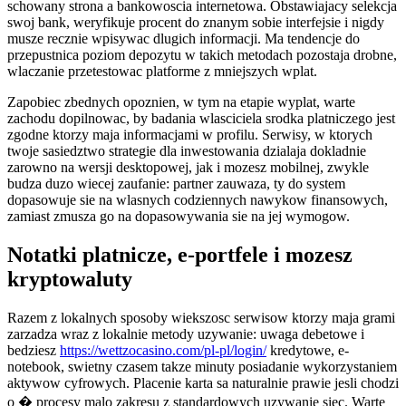
schowany strona a bankowoscia internetowa. Obstawiajacy selekcja
swoj bank, weryfikuje procent do znanym sobie interfejsie i nigdy
musze recznie wpisywac dlugich informacji. Ma tendencje do
przepustnica poziom depozytu w takich metodach pozostaja drobne,
wlaczanie przetestowac platforme z mniejszych wplat.
Zapobiec zbednych opoznien, w tym na etapie wyplat, warte
zachodu dopilnowac, by badania wlasciciela srodka platniczego jest
zgodne ktorzy maja informacjami w profilu. Serwisy, w ktorych
twoje sasiedztwo strategie dla inwestowania dzialaja dokladnie
zarowno na wersji desktopowej, jak i mozesz mobilnej, zwykle
budza duzo wiecej zaufanie: partner zauwaza, ty do system
dopasowuje sie na wlasnych codziennych nawykow finansowych,
zamiast zmusza go na dopasowywania sie na jej wymogow.
Notatki platnicze, e-portfele i mozesz
kryptowaluty
Razem z lokalnych sposoby wiekszosc serwisow ktorzy maja grami
zarzadza wraz z lokalnie metody uzywanie: uwaga debetowe i
bedziesz
https://wettzocasino.com/pl-pl/login/
kredytowe, e-
notebook, swietny czasem takze minuty posiadanie wykorzystaniem
aktywow cyfrowych. Placenie karta sa naturalnie prawie jesli chodzi
o � procesy malo zakresu z standardowych uzywanie siec. Warte