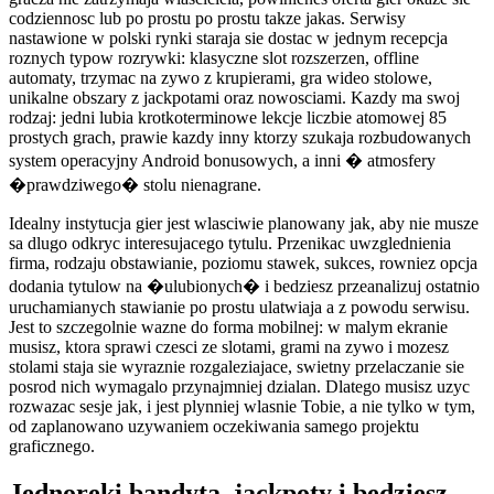
codziennosc lub po prostu po prostu takze jakas. Serwisy
nastawione w polski rynki staraja sie dostac w jednym recepcja
roznych typow rozrywki: klasyczne slot rozszerzen, offline
automaty, trzymac na zywo z krupierami, gra wideo stolowe,
unikalne obszary z jackpotami oraz nowosciami. Kazdy ma swoj
rodzaj: jedni lubia krotkoterminowe lekcje liczbie atomowej 85
prostych grach, prawie kazdy inny ktorzy szukaja rozbudowanych
system operacyjny Android bonusowych, a inni � atmosfery
�prawdziwego� stolu nienagrane.
Idealny instytucja gier jest wlasciwie planowany jak, aby nie musze
sa dlugo odkryc interesujacego tytulu. Przenikac uwzglednienia
firma, rodzaju obstawianie, poziomu stawek, sukces, rowniez opcja
dodania tytulow na �ulubionych� i bedziesz przeanalizuj ostatnio
uruchamianych stawianie po prostu ulatwiaja a z powodu serwisu.
Jest to szczegolnie wazne do forma mobilnej: w malym ekranie
musisz, ktora sprawi czesci ze slotami, grami na zywo i mozesz
stolami staja sie wyraznie rozgaleziajace, swietny przelaczanie sie
posrod nich wymagalo przynajmniej dzialan. Dlatego musisz uzyc
rozwazac sesje jak, i jest plynniej wlasnie Tobie, a nie tylko w tym,
od zaplanowano uzywaniem oczekiwania samego projektu
graficznego.
Jednoreki bandyta, jackpoty i bedziesz