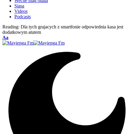
Weche mag ohala
Siasa
Videos
Podcasts
Reading:
Dla tych grajacych z smartfonie odpowiednia kasa jest
dodatkowym atutem
Font
Aa
Resizer