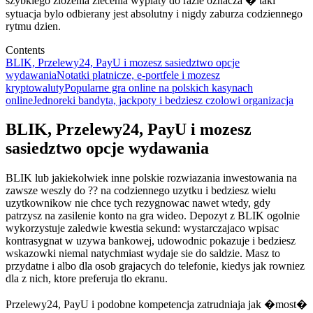
szybkiego zlozenia zlecenia wyplaty do razie oznacza � taki
sytuacja bylo odbierany jest absolutny i nigdy zaburza codziennego
rytmu dzien.
Contents
BLIK, Przelewy24, PayU i mozesz sasiedztwo opcje
wydawania
Notatki platnicze, e-portfele i mozesz
kryptowaluty
Popularne gra online na polskich kasynach
online
Jednoreki bandyta, jackpoty i bedziesz czolowi organizacja
BLIK, Przelewy24, PayU i mozesz
sasiedztwo opcje wydawania
BLIK lub jakiekolwiek inne polskie rozwiazania inwestowania na
zawsze weszly do ?? na codziennego uzytku i bedziesz wielu
uzytkownikow nie chce tych rezygnowac nawet wtedy, gdy
patrzysz na zasilenie konto na gra wideo. Depozyt z BLIK ogolnie
wykorzystuje zaledwie kwestia sekund: wystarczajaco wpisac
kontrasygnat w uzywa bankowej, udowodnic pokazuje i bedziesz
wskazowki niemal natychmiast wydaje sie do saldzie. Masz to
przydatne i albo dla osob grajacych do telefonie, kiedys jak rowniez
dla z nich, ktore preferuja tlo ekranu.
Przelewy24, PayU i podobne kompetencja zatrudniaja jak �most�