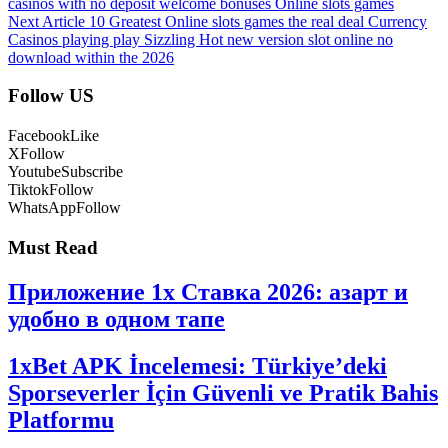
casinos with no deposit welcome bonuses Online slots games
Next Article
10 Greatest Online slots games the real deal Currency
Casinos playing play Sizzling Hot new version slot online no
download within the 2026
Follow US
Facebook
Like
X
Follow
Youtube
Subscribe
Tiktok
Follow
WhatsApp
Follow
Must Read
Приложение 1x Ставка 2026: азарт и
удобно в одном тапе
1xBet APK İncelemesi: Türkiye’deki
Sporseverler İçin Güvenli ve Pratik Bahis
Platformu