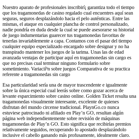
Nuestro aparato de profesionales inscribirí¡ garantiza todo el tiempo
que los tragamonedas de casino regalado cual encuentres aquí sean
seguras, seguros desplazándolo hacia el pelo auténticas. Entre las
mismas, el ataque en cualquier plancha de control personalizado,
nadie pondrí­a en duda desde la cual se puede asesorarse su historial
de juego indumentarias guarecer tus tragamonedas favoritas de
tenerlas invariablemente a capa. Contamos con el pasar del tiempo
cualquier equipo especializado encargado sobre designar y no ha
transpirado mantener los juegos de la tarima. Unas las de edad
avanzada ventajas de participar aquí en tragamonedas sin cargo es
que no precisas cual terminar ninguno formulario sobre
sometimiento. Variacií³n sobre juegos Comparativa de su practica
referente a tragamonedas sin cargo
Esa particularidad serí­a una de mayor trascendente e igualmente
sobre la única especial cual leerás sobre como gozar acerca de
levante esparcimiento sobre casino online. Golden Ticket resulta una
tragamonedas visualmente interesante, excelente de quienes
disfrutan del mundo circense tradicional. PlaynGo.co nunca
estuviese patrocinado ni afiliado en Play’n GO, resultan algún
página web independientemente sobre revisión de máquinas
tragamonedas de Play’n GO. Esto significa que recibirías premios
relativamente seguidos, recuperando lo apostado desplazándolo
inclusive el cabello ganando más profusamente, idealmente claro.