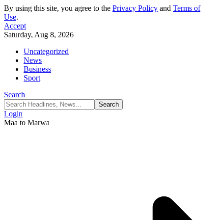
By using this site, you agree to the
Privacy Policy
and
Terms of
Use
.
Accept
Saturday, Aug 8, 2026
Uncategorized
News
Business
Sport
Search
Login
Maa to Marwa