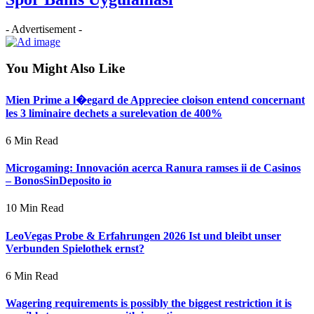
- Advertisement -
You Might Also Like
Mien Prime a l�egard de Appreciee cloison entend concernant
les 3 liminaire dechets a surelevation de 400%
6 Min Read
Microgaming: Innovación acerca Ranura ramses ii de Casinos
– BonosSinDeposito io
10 Min Read
LeoVegas Probe & Erfahrungen 2026 Ist und bleibt unser
Verbunden Spielothek ernst?
6 Min Read
Wagering requirements is possibly the biggest restriction it is