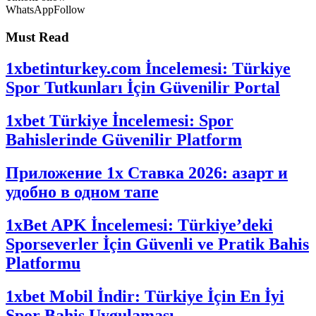
WhatsApp
Follow
Must Read
1xbetinturkey.com İncelemesi: Türkiye
Spor Tutkunları İçin Güvenilir Portal
1xbet Türkiye İncelemesi: Spor
Bahislerinde Güvenilir Platform
Приложение 1x Ставка 2026: азарт и
удобно в одном тапе
1xBet APK İncelemesi: Türkiye’deki
Sporseverler İçin Güvenli ve Pratik Bahis
Platformu
1xbet Mobil İndir: Türkiye İçin En İyi
Spor Bahis Uygulaması