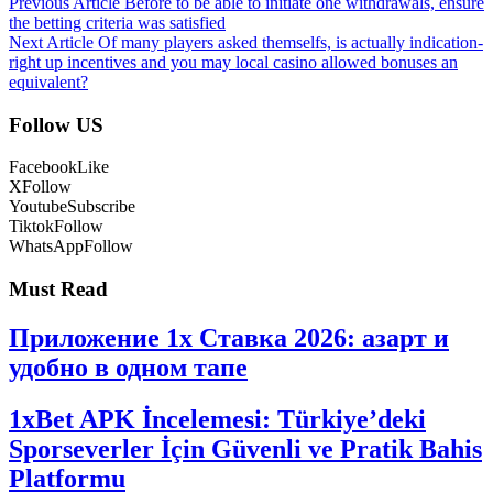
Previous Article
Before to be able to initiate one withdrawals, ensure
the betting criteria was satisfied
Next Article
Of many players asked themselfs, is actually indication-
right up incentives and you may local casino allowed bonuses an
equivalent?
Follow US
Facebook
Like
X
Follow
Youtube
Subscribe
Tiktok
Follow
WhatsApp
Follow
Must Read
Приложение 1x Ставка 2026: азарт и
удобно в одном тапе
1xBet APK İncelemesi: Türkiye’deki
Sporseverler İçin Güvenli ve Pratik Bahis
Platformu