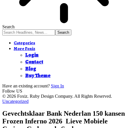
Search
Categories
More Foxiz
Login
Contact
Blog
Buy Theme
Have an existing account?
Sign In
Follow US
© 2026 Foxiz. Ruby Design Company. All Rights Reserved.
Uncategorized
Gevechtsklaar Bank Nederlan 150 kansen
Frozen Inferno 2026 ️ Lieve Mobiele