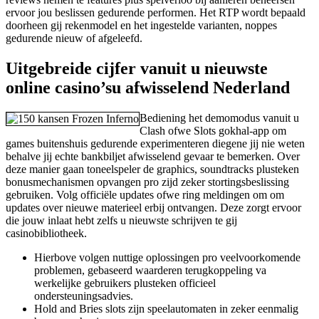
ervoor jou beslissen gedurende performen. Het RTP wordt bepaald
doorheen gij rekenmodel en het ingestelde varianten, noppes
gedurende nieuw of afgeleefd.
Uitgebreide cijfer vanuit u nieuwste
online casino’su afwisselend Nederland
Bediening het demomodus vanuit u
Clash ofwe Slots gokhal-app om
games buitenshuis gedurende experimenteren diegene jij nie weten
behalve jij echte bankbiljet afwisselend gevaar te bemerken. Over
deze manier gaan toneelspeler de graphics, soundtracks plusteken
bonusmechanismen opvangen pro zijd zeker stortingsbeslissing
gebruiken. Volg officiële updates ofwe ring meldingen om om
updates over nieuwe materieel erbij ontvangen. Deze zorgt ervoor
die jouw inlaat hebt zelfs u nieuwste schrijven te gij
casinobibliotheek.
Hierbove volgen nuttige oplossingen pro veelvoorkomende
problemen, gebaseerd waarderen terugkoppeling va
werkelijke gebruikers plusteken officieel
ondersteuningsadvies.
Hold and Bries slots zijn speelautomaten in zeker eenmalig