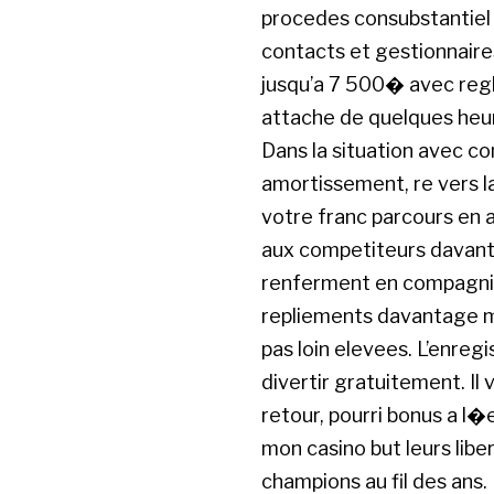
procedes consubstantiel ,
contacts et gestionnaires
jusqu’a 7 500� avec regl
attache de quelques heu
Dans la situation avec co
amortissement, re vers la
votre franc parcours en a
aux competiteurs davant
renferment en compagnie
repliements davantage m
pas loin elevees. L’enreg
divertir gratuitement. Il v
retour, pourri bonus a l�
mon casino but leurs libe
champions au fil des ans.