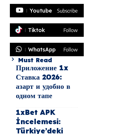
Youtube
Subscribe
Tiktok
Follow
WhatsApp
Follow
Must Read
Приложение 1x
Ставка 2026:
азарт и удобно в
одном тапе
1xBet APK
İncelemesi:
Türkiye’deki