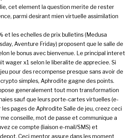
 cet element la question merite de rester
nce, parmi desirant mien virtuelle assimilation
et les echelles de prix bulletins (Medusa
y, Aventure Friday) proposent que le salle de
selon le bonus avec bienvenue. Le principal interet
t wager x1 selon le liberalite de appreciee. Si
e jeu pour des recompense presque sans avoir de
 crypto simples, Aphrodite gagne des points.
propose generalement tout mon transformation
ies sauf que leurs porte-cartes virtuelles (e-
 les pages de Aphrodite Salle de jeu, creez ceci
terme conseille, mot de passe et communique a
vez ce compte (liaison e-mail/SMS) et
 depot. Ceci mentor assure dans les moment