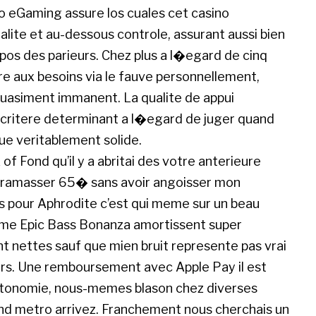
 eGaming assure los cuales cet casino
lite et au-dessous controle, assurant aussi bien
pos des parieurs. Chez plus a l�egard de cinq
dre aux besoins via le fauve personnellement,
asiment immanent. La qualite de appui
 critere determinant a l�egard de juger quand
ue veritablement solide.
of Fond qu’il y a abritai des votre anterieure
 ramasser 65� sans avoir angoisser mon
s pour Aphrodite c’est qui meme sur un beau
omme Epic Bass Bonanza amortissent super
ont nettes sauf que mien bruit represente pas vrai
rs. Une remboursement avec Apple Pay il est
tonomie, nous-memes blason chez diverses
d metro arrivez. Franchement nous cherchais un