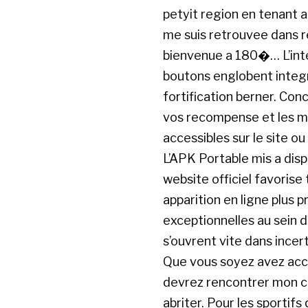
petyit region en tenant
me suis retrouvee dans 
bienvenue a 180�… L’inte
boutons englobent integr
fortification berner. Co
vos recompense et les m
accessibles sur le site 
L’APK Portable mis a dis
website officiel favorise
apparition en ligne plus 
exceptionnelles au sein d
s’ouvrent vite dans ince
Que vous soyez avez acc
devrez rencontrer mon co
abriter. Pour les sportif