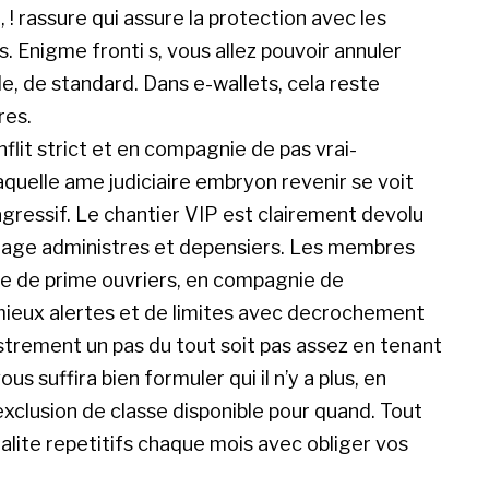
 ! rassure qui assure la protection avec les
. Enigme fronti s, vous allez pouvoir annuler
e, de standard. Dans e-wallets, cela reste
res.
nflit strict et en compagnie de pas vrai-
quelle ame judiciaire embryon revenir se voit
gressif. Le chantier VIP est clairement devolu
age administres et depensiers. Les membres
 de prime ouvriers, en compagnie de
ieux alertes et de limites avec decrochement
istrement un pas du tout soit pas assez en tenant
ous suffira bien formuler qui il n’y a plus, en
exclusion de classe disponible pour quand. Tout
ralite repetitifs chaque mois avec obliger vos