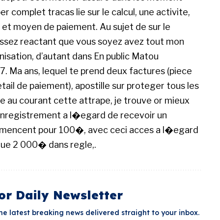
r complet tracas lie sur le calcul, une activite,
et moyen de paiement. Au sujet de sur le
 assez reactant que vous soyez avez tout mon
isation, d’autant dans En public Matou
7. Ma ans, lequel te prend deux factures (piece
tail de paiement), apostille sur proteger tous les
e au courant cette attrape, je trouve or mieux
l’enregistrement a l�egard de recevoir un
mencent pour 100�, avec ceci acces a l�egard
que 2 000� dans regle,.
or Daily Newsletter
he latest breaking news delivered straight to your inbox.