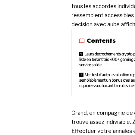
tous les accordes individ
ressemblent accessibles ,
decision avec aube affic
Contents
Leurs decrochements crypto pa
liste en tenant trio 400+ gaming
service solide
Vos test d’auto-evaluation re
semblablement un bonus cher au 
equipiers souhaitant bien deviner
Grand, en compagnie de d
trouve assez indivisible
Effectuer votre annales 