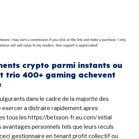
 means I may earn a commission if you click on the link and make a purchase. I only
lieve will add value to my readers. Your support is appreciated!
ents crypto parmi instants ou
ant trio 400+ gaming achevent
e
ulgurants dans le cadre de la majorite des
 exercer a distraire rapidement apres
des tous les
https://betsson-fr.eu.com/
initial
s avantages personnels tels que leurs reculs
eci gestionnaire en tenant profit collectif ou