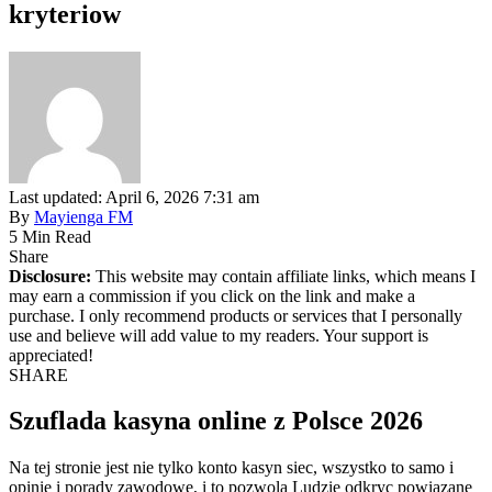
kryteriow
Last updated: April 6, 2026 7:31 am
By
Mayienga FM
5 Min Read
Share
Disclosure:
This website may contain affiliate links, which means I
may earn a commission if you click on the link and make a
purchase. I only recommend products or services that I personally
use and believe will add value to my readers. Your support is
appreciated!
SHARE
Szuflada kasyna online z Polsce 2026
Na tej stronie jest nie tylko konto kasyn siec, wszystko to samo i
opinie i porady zawodowe, i to pozwola Ludzie odkryc powiazane