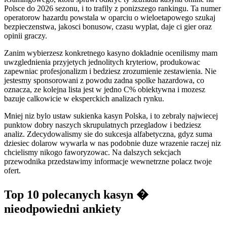
Polsce do 2026 sezonu, i to trafily z ponizszego rankingu. Ta numer
operatorow hazardu powstala w oparciu o wieloetapowego szukaj
bezpieczenstwa, jakosci bonusow, czasu wyplat, daje ci gier oraz
opinii graczy.
Zanim wybierzesz konkretnego kasyno dokladnie ocenilismy mam
uwzglednienia przyjetych jednolitych kryteriow, produkowac
zapewniac profesjonalizm i bedziesz zrozumienie zestawienia. Nie
jestesmy sponsorowani z powodu zadna spolke hazardowa, co
oznacza, ze kolejna lista jest w jedno C% obiektywna i mozesz
bazuje calkowicie w eksperckich analizach rynku.
Mniej niz bylo ustaw sukienka kasyn Polska, i to zebraly najwiecej
punktow dobry naszych skrupulatnych przegladow i bedziesz
analiz. Zdecydowalismy sie do sukcesja alfabetyczna, gdyz suma
dziesiec dolarow wywarla w nas podobnie duze wrazenie raczej niz
chcielismy nikogo faworyzowac. Na dalszych sekcjach
przewodnika przedstawimy informacje wewnetrzne polacz twoje
ofert.
Top 10 polecanych kasyn �
nieodpowiedni ankiety