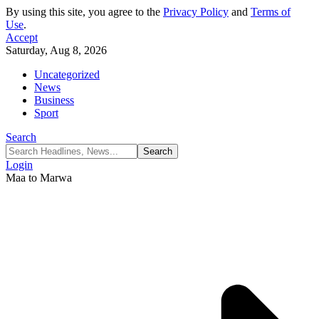
By using this site, you agree to the
Privacy Policy
and
Terms of
Use
.
Accept
Saturday, Aug 8, 2026
Uncategorized
News
Business
Sport
Search
Login
Maa to Marwa