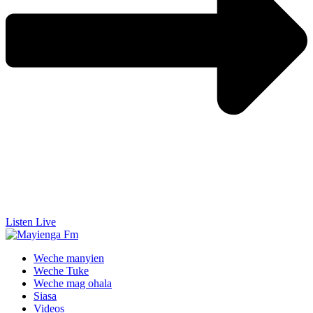
Listen Live
Weche manyien
Weche Tuke
Weche mag ohala
Siasa
Videos