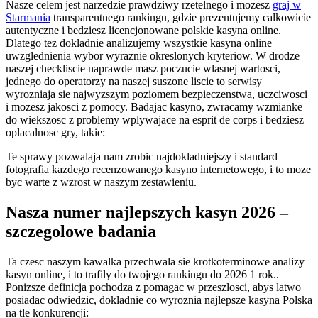
Nasze celem jest narzedzie prawdziwy rzetelnego i mozesz
graj w
Starmania
transparentnego rankingu, gdzie prezentujemy calkowicie
autentyczne i bedziesz licencjonowane polskie kasyna online.
Dlatego tez dokladnie analizujemy wszystkie kasyna online
uwzglednienia wybor wyraznie okreslonych kryteriow. W drodze
naszej checkliscie naprawde masz poczucie wlasnej wartosci,
jednego do operatorzy na naszej suszone liscie to serwisy
wyrozniaja sie najwyzszym poziomem bezpieczenstwa, uczciwosci
i mozesz jakosci z pomocy. Badajac kasyno, zwracamy wzmianke
do wiekszosc z problemy wplywajace na esprit de corps i bedziesz
oplacalnosc gry, takie:
Te sprawy pozwalaja nam zrobic najdokladniejszy i standard
fotografia kazdego recenzowanego kasyno internetowego, i to moze
byc warte z wzrost w naszym zestawieniu.
Nasza numer najlepszych kasyn 2026 –
szczegolowe badania
Ta czesc naszym kawalka przechwala sie krotkoterminowe analizy
kasyn online, i to trafily do twojego rankingu do 2026 1 rok..
Ponizsze definicja pochodza z pomagac w przeszlosci, abys latwo
posiadac odwiedzic, dokladnie co wyroznia najlepsze kasyna Polska
na tle konkurencji: