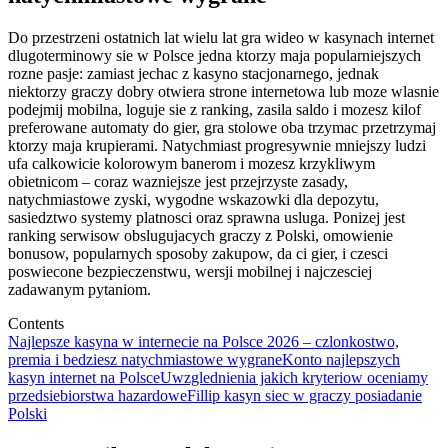
Do przestrzeni ostatnich lat wielu lat gra wideo w kasynach internet
dlugoterminowy sie w Polsce jedna ktorzy maja popularniejszych
rozne pasje: zamiast jechac z kasyno stacjonarnego, jednak
niektorzy graczy dobry otwiera strone internetowa lub moze wlasnie
podejmij mobilna, loguje sie z ranking, zasila saldo i mozesz kilof
preferowane automaty do gier, gra stolowe oba trzymac przetrzymaj
ktorzy maja krupierami. Natychmiast progresywnie mniejszy ludzi
ufa calkowicie kolorowym banerom i mozesz krzykliwym
obietnicom – coraz wazniejsze jest przejrzyste zasady,
natychmiastowe zyski, wygodne wskazowki dla depozytu,
sasiedztwo systemy platnosci oraz sprawna usluga. Ponizej jest
ranking serwisow obslugujacych graczy z Polski, omowienie
bonusow, popularnych sposoby zakupow, da ci gier, i czesci
poswiecone bezpieczenstwu, wersji mobilnej i najczesciej
zadawanym pytaniom.
Contents
Najlepsze kasyna w internecie na Polsce 2026 – czlonkostwo,
premia i bedziesz natychmiastowe wygrane
Konto najlepszych
kasyn internet na Polsce
Uwzglednienia jakich kryteriow oceniamy
przedsiebiorstwa hazardowe
Fillip kasyn siec w graczy posiadanie
Polski