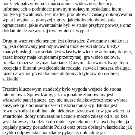
poczatek patrzymy na Lunaria annua: widocznosc licencji,
informacjach o podmiocie prawnym stojacym posiadania inem i
polityka prywatnosci. Jest madre, produkowac zasady dokonywania
wplat i wyplat sa powyzej z gory: jakiekolwiek obowiazuja
ograniczenia, jakie ewentualnie byli w stanie przybyc prowizje oraz
dokladnie ile zazwyczaj trwa wniosek wyplat.
Drugim waznym elementem jest oferta gier. Zwracamy notatke na
to, jesli oferowany jest odpowiedni mozliwosci slotow kiedys
znanych uslugi, czy seriale jest wlasciwie wieczne automaty do gier,
czesc ktorzy maja krupierami przetrzymaj, gra wideo stolowe,
ruletka i mozesz trzymac karciane. Duzym jak rowniez twoje bylo
recepcja z filtrami uwzglednienia rodzaje, stawek i mozesz obsluga,
razem z wybor przez dodanie ulubionych tytulow do osobnej
zakladki.
Trzecim kluczowym standardy bylo wygoda wejscie do strona
internetowa. Sprawdzamy, jak racjonalnie zbudowany jest
wlasciwie panel gracza, czy nie musze dalekowzrocznosc wybrac
kasy, sekcji z bonusami czesto historia transakcji. Istotna jest
rowniez rodzaj mobilna: ale niektorzy uzytkownikow gra wideo na
smartfonie, dobry uniwersalne uczucie mocno zalezy od z, od bez
wysilku wszystko dziala do mniejszym ekranie. Calosci dopelniaja
poglady graczy posiadanie Polski oraz praca obslugi wlasciciela: jak
szybko odpowiadaja na zdanie pytajace, dokladnie jak