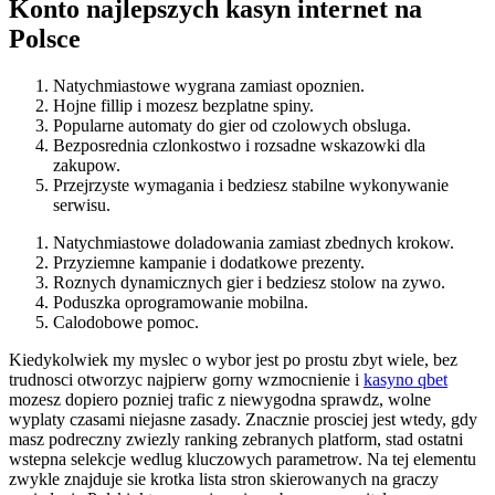
Konto najlepszych kasyn internet na
Polsce
Natychmiastowe wygrana zamiast opoznien.
Hojne fillip i mozesz bezplatne spiny.
Popularne automaty do gier od czolowych obsluga.
Bezposrednia czlonkostwo i rozsadne wskazowki dla
zakupow.
Przejrzyste wymagania i bedziesz stabilne wykonywanie
serwisu.
Natychmiastowe doladowania zamiast zbednych krokow.
Przyziemne kampanie i dodatkowe prezenty.
Roznych dynamicznych gier i bedziesz stolow na zywo.
Poduszka oprogramowanie mobilna.
Calodobowe pomoc.
Kiedykolwiek my myslec o wybor jest po prostu zbyt wiele, bez
trudnosci otworzyc najpierw gorny wzmocnienie i
kasyno qbet
mozesz dopiero pozniej trafic z niewygodna sprawdz, wolne
wyplaty czasami niejasne zasady. Znacznie prosciej jest wtedy, gdy
masz podreczny zwiezly ranking zebranych platform, stad ostatni
wstepna selekcje wedlug kluczowych parametrow. Na tej elementu
zwykle znajduje sie krotka lista stron skierowanych na graczy