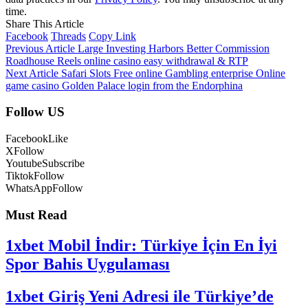
time.
Share This Article
Facebook
Threads
Copy Link
Previous Article
Large Investing Harbors Better Commission
Roadhouse Reels online casino easy withdrawal & RTP
Next Article
Safari Slots Free online Gambling enterprise Online
game casino Golden Palace login from the Endorphina
Follow US
Facebook
Like
X
Follow
Youtube
Subscribe
Tiktok
Follow
WhatsApp
Follow
Must Read
1xbet Mobil İndir: Türkiye İçin En İyi
Spor Bahis Uygulaması
1xbet Giriş Yeni Adresi ile Türkiye’de