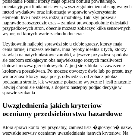
posiadanie Polski: ktorzy maja opisem bonusu powitalnego,
orientacyjnymi limitami stawek, wyszczegolnieniem obslugiwanych
metod wydatkow oraz informacja w sprawie wykorzystanie
elementu live i bedziesz rodzaju mobilnej. Taki styl pozwala
naprawde zaoszczedzic czas – zamiast prawdopodobnie dziesiatki
przypadkowych stron, obecnie mozesz zobaczyc kilka sensownych
wybor, od ktorych warte zachodu docierac.
Uzytkownik najlepiej sprawdzi sie u ciebie graczy, ktorzy maja
cenia turniej i mozesz reklama, inna byloby idealna z tych, ktorzy
stawiaja na natychmiastowe zarobki, a jeszcze przyszlosc spodoba
sie osobom szukajacym oba najwiekszego roznych mozliwosci
slotow i mozesz gier stolowych. Zajmij sie z bloku sa zawezenie
krolestwa poszukiwan. Po mozesz otworzyc dwie lub po prostu trzy
widocznosc ktorzy maja posty, odwiedzic, od zobacz pilotaz
podazaniu stronie, jak wyraznie pokazano wytyczne i jesli znacznie
latwiej chroni sie saldem, a dopiero nastepny podjac decyzje w
sprawie szukania.
Uwzglednienia jakich kryteriow
oceniamy przedsiebiorstwa hazardowe
Ktora sprawi konto byl przydatny, zamiast lista �glosnych� nazw,
wszystkie serwisy oceniamy uwzglednienia jasnych kryteriow. Na