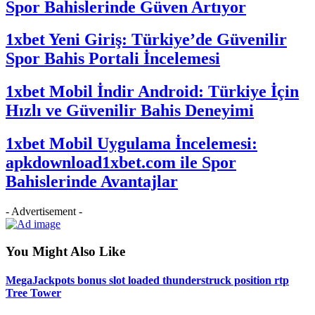
Spor Bahislerinde Güven Artıyor
1xbet Yeni Giriş: Türkiye’de Güvenilir
Spor Bahis Portali İncelemesi
1xbet Mobil İndir Android: Türkiye İçin
Hızlı ve Güvenilir Bahis Deneyimi
1xbet Mobil Uygulama İncelemesi:
apkdownload1xbet.com ile Spor
Bahislerinde Avantajlar
- Advertisement -
You Might Also Like
MegaJackpots bonus slot loaded thunderstruck position rtp
Tree Tower