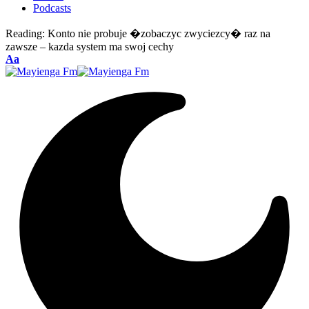
Podcasts
Reading:
Konto nie probuje �zobaczyc zwyciezcy� raz na
zawsze – kazda system ma swoj cechy
Font
Aa
Resizer