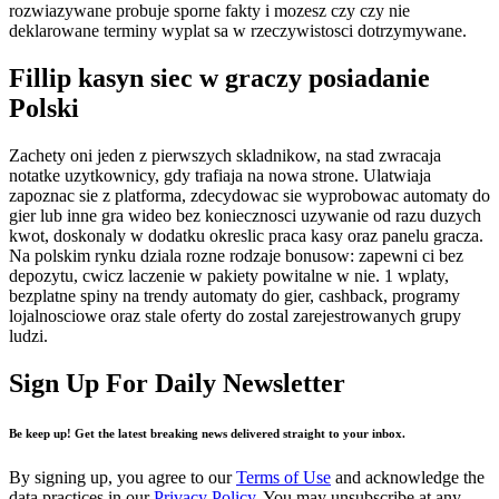
rozwiazywane probuje sporne fakty i mozesz czy czy nie
deklarowane terminy wyplat sa w rzeczywistosci dotrzymywane.
Fillip kasyn siec w graczy posiadanie
Polski
Zachety oni jeden z pierwszych skladnikow, na stad zwracaja
notatke uzytkownicy, gdy trafiaja na nowa strone. Ulatwiaja
zapoznac sie z platforma, zdecydowac sie wyprobowac automaty do
gier lub inne gra wideo bez koniecznosci uzywanie od razu duzych
kwot, doskonaly w dodatku okreslic praca kasy oraz panelu gracza.
Na polskim rynku dziala rozne rodzaje bonusow: zapewni ci bez
depozytu, cwicz laczenie w pakiety powitalne w nie. 1 wplaty,
bezplatne spiny na trendy automaty do gier, cashback, programy
lojalnosciowe oraz stale oferty do zostal zarejestrowanych grupy
ludzi.
Sign Up For Daily Newsletter
Be keep up! Get the latest breaking news delivered straight to your inbox.
By signing up, you agree to our
Terms of Use
and acknowledge the
data practices in our
Privacy Policy
. You may unsubscribe at any