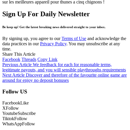
sur les meilleures appareil pour thunes a cinq chignons !
Sign Up For Daily Newsletter
Be keep up! Get the latest breaking news delivered straight to your inbox.
By signing up, you agree to our
Terms of Use
and acknowledge the
data practices in our
Privacy Policy
. You may unsubscribe at any
time.
Share This Article
Facebook
Threads
Copy Link
Previous Article
We feedback for each for reasonable terms,
legitimate payouts, and you will sensible playthroughs requirements
Next Article
Discover and therefore of the favourite online game are
around for enjoy no deposit bonuses
Follow US
Facebook
Like
X
Follow
Youtube
Subscribe
Tiktok
Follow
WhatsApp
Follow