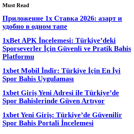
Must Read
Приложение 1x Ставка 2026: азарт и
удобно в одном тапе
1xBet APK İncelemesi: Türkiye’deki
Sporseverler İçin Güvenli ve Pratik Bahis
Platformu
1xbet Mobil İndir: Türkiye İçin En İyi
Spor Bahis Uygulaması
1xbet Giriş Yeni Adresi ile Türkiye’de
Spor Bahislerinde Güven Artıyor
1xbet Yeni Giriş: Türkiye’de Güvenilir
Spor Bahis Portali İncelemesi