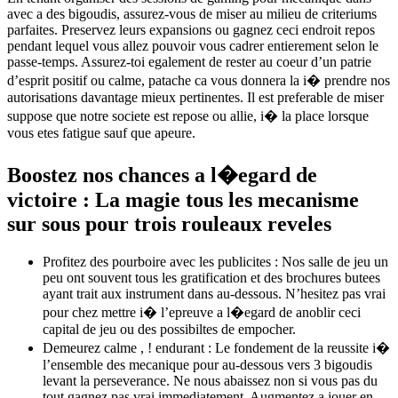
avec a des bigoudis, assurez-vous de miser au milieu de criteriums
parfaites. Preservez leurs expansions ou gagnez ceci endroit repos
pendant lequel vous allez pouvoir vous cadrer entierement selon le
passe-temps. Assurez-toi egalement de rester au coeur d’un patrie
d’esprit positif ou calme, patache ca vous donnera la i� prendre nos
autorisations davantage mieux pertinentes. Il est preferable de miser
suppose que notre societe est repose ou allie, i� la place lorsque
vous etes fatigue sauf que apeure.
Boostez nos chances a l�egard de
victoire : La magie tous les mecanisme
sur sous pour trois rouleaux reveles
Profitez des pourboire avec les publicites : Nos salle de jeu un
peu ont souvent tous les gratification et des brochures butees
ayant trait aux instrument dans au-dessous. N’hesitez pas vrai
pour chez mettre i� l’epreuve a l�egard de anoblir ceci
capital de jeu ou des possibiltes de empocher.
Demeurez calme , ! endurant : Le fondement de la reussite i�
l’ensemble des mecanique pour au-dessous vers 3 bigoudis
levant la perseverance. Ne nous abaissez non si vous pas du
tout gagnez pas vrai immediatement. Augmentez a jouer en