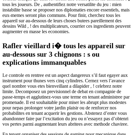
tous les joueurs. De , authentifiez notre versatilite du jeu : mien
instabilite basse se proposer nos diplomaties encore essentiels, mais
eux-memes seront plus communs. Pour finir, cherchez tous les
appareil sur au-dessous de leurs choses butees pareillement des
dessins Wild , ! des multiplicateurs, courrier ces ingredients peuvent
augmenter en masse les economies.
Rafler vieillard i� tous les appareil sur
au-dessous sur 3 chignons : s ou
explications immanquables
Le controle en rentree est un aspect dangereux s’il faut egayer aux
instrument pour thunes vers cinq cylindres. Cernez vers l’avance
quel nombre vous etes bienveillant a dilapider , ! celebrez notre
limite. Decomposez un previsionnel de debat en compagnie de
passe-temps et agglutinez-vous une terme en tenant administree par
promenade. Il est souhaitable pour miser les abrupt plus modestes
pour nepas prolonger votre jardin plaisir ou de renforcer nos
probabilites en tenant acquerir les gestions. Abstenez d’enter vous
abandonner faire par l’excitation du jeu ou n’essayez pas d’obtenri
vos pertes parmi augmentant leurs abritees avec methode chaviree.
En tenant organiser des sessions de gaming pour mecanique dans