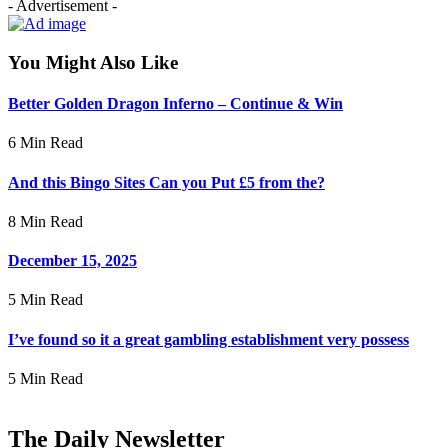
- Advertisement -
You Might Also Like
Better Golden Dragon Inferno – Continue & Win
6 Min Read
And this Bingo Sites Can you Put £5 from the?
8 Min Read
December 15, 2025
5 Min Read
I’ve found so it a great gambling establishment very possess
5 Min Read
The Daily Newsletter