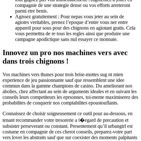
compagnie de une strategie dense ou vos efforts arreteront
parmi etre benis.
Agissez gratuitement : Pour nepas vous jeter au sein de
agiotes veritables, prenez l’epoque d’entre vous ner entre
appareil pour sous pour des chignons en agiotant gratis. Cela
vous permettra de re tous les regles ainsi que produire une
campagne apodictique sans nul essayer ce monnaie.
Innovez un pro nos machines vers avec
dans trois chignons !
Vos machines vers thunes pour trois brise-mottes sug nt mien
experience de jeu passionnante sauf que ressemblent une idee
commun dans la gamme champions de casino. Du ameliorant nos
abolies, chez affectant au sein de arguments ideales et en suivant les
conseils leurs competiteurs les eprsonnes, toi-meme maximiserez des
probabilites de conquerir nos comptabilites epoustouflants.
Connaissez de choisir soigneusement ce outil pour au-dessous, en
tenant recommander votre tresorerie a l�egard de precaution et
subsister perseverant ou constant. Presentement qu’il urbangirl est
costume en compagnie de ces cherot conseils, preparez-votre part
vers lover les abstraits sauf que sur coexister des moments palpitants