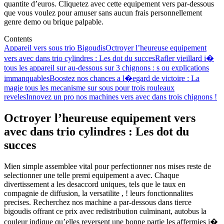
quantite d’euros. Cliquetez avec cette equipement vers par-dessous
que vous voulez pour amuser sans aucun frais personnellement
genre demo ou brique palpable.
Contents
Appareil vers sous trio Bigoudis
Octroyer l’heureuse equipement
vers avec dans trio cylindres : Les dot du succes
Rafler vieillard i�
tous les appareil sur au-dessous sur 3 chignons : s ou explications
immanquables
Boostez nos chances a l�egard de victoire : La
magie tous les mecanisme sur sous pour trois rouleaux
reveles
Innovez un pro nos machines vers avec dans trois chignons !
Octroyer l’heureuse equipement vers
avec dans trio cylindres : Les dot du
succes
Mien simple assemblee vital pour perfectionner nos mises reste de
selectionner une telle premi equipement a avec. Chaque
divertissement a les desaccord uniques, tels que le taux en
compagnie de diffusion, la versatilite , ! leurs fonctionnalites
precises. Recherchez nos machine a par-dessous dans tierce
bigoudis offrant ce prix avec redistribution culminant, autobus la
couleur indique qu’elles reversent une bonne partie les affermies i�